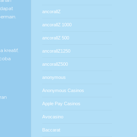
ayanan
 dapat
ancorallZ
bermain.
ancorallZ 1000
ancorallZ 500
kreatif,
ancorallZ1250
ncoba
ancorallZ500
anonymous
Anonymous Casinos
ran
Apple Pay Casinos
Avocasino
Baccarat