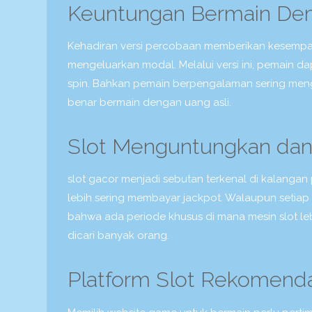
Keuntungan Bermain De
Kehadiran versi percobaan memberikan kesempat
mengeluarkan modal. Melalui versi ini, pemain dapa
spin. Bahkan pemain berpengalaman sering me
benar bermain dengan uang asli.
Slot Menguntungkan dan
slot gacor
menjadi sebutan terkenal di kalangan p
lebih sering membayar jackpot. Walaupun setiap
bahwa ada periode khusus di mana mesin slot le
dicari banyak orang.
Platform Slot Rekomenda