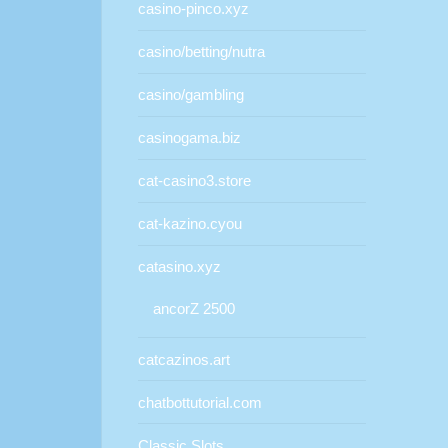
casino-pinco.xyz
casino/betting/nutra
casino/gambling
casinogama.biz
cat-casino3.store
cat-kazino.cyou
catasino.xyz
ancorZ 2500
catcazinos.art
chatbottutorial.com
Classic Slots