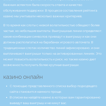
Важным аспектом была скорость ответа и качество
обслуживания поддержки. В процессе составления рейтинга
казино мы учитывали несколько важных критериев.
В то время как слоты с низкой волатильностью обещают более
частые, но небольшие выплаты. Выигрышные линии определяют,
какие комбинации символов приведут к выигрышу и как они
должны располагаться на барабанах игрового автомата. В
традиционных слотах количество линий зафиксировано, и они
выплачивают выигрыши только на активированных линиях. Это
может повысить волатильность и риск, но также
казино
дает
возможность получить более крупные выигрыши.
казино онлайн
С помощью представленного списка выбор подходящего
сайта становится намного проще.
В списке вы найдёте казино в которых вам гарантированно
выведут ваш выигрыш и не кинут вас.