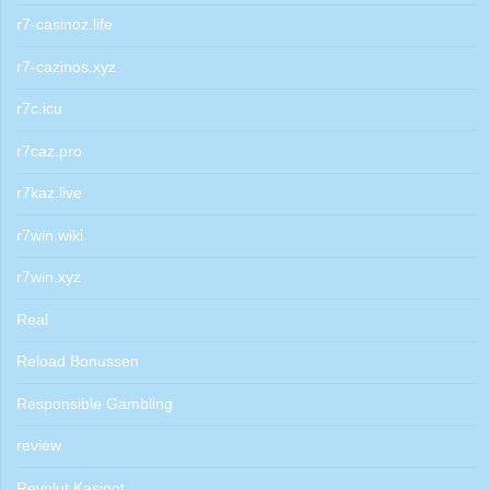
r7-casinoz.life
r7-cazinos.xyz
r7c.icu
r7caz.pro
r7kaz.live
r7win.wiki
r7win.xyz
Real
Reload Bonussen
Responsible Gambling
review
Revolut Kasinot