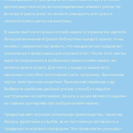
другой азартной игре, есть определенный элемент риска. Но
если вы играете умно, то можете уменьшить этот риск и
увеличить свои шансы на выигрыш.
В нашем рейтинге лучших онлайн казино в Украине мы уделили
большое внимание игровой библиотеке каждого казино. И мы
можем с уверенностью заявить, что каждое из них предлагает
уникальный и захватывающий игровой опыт. После того, как вы
зарегистрировались в выбранном вами онлайн казино, вы
можете начать играть. Для этого у каждого казино есть
несколько способов пополнения счета, например, банковские
карты, электронные кошельки, банковские переводы и др.
Выберите наиболее удобный для вас способ и следуйте
инструкциям на сайте казино. Бонусы и акции являются одними
из главных критериев при выборе онлайн казино.
Предоставляет игрокам уникальные преимущества, такие как
бонусы, фриспины и кэшбэк, за их постоянную активность и
преданность игровой платформе. Эти привилегии улучшают