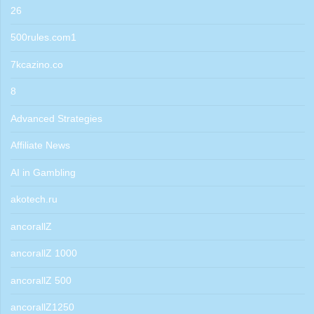
26
500rules.com1
7kcazino.co
8
Advanced Strategies
Affiliate News
AI in Gambling
akotech.ru
ancorallZ
ancorallZ 1000
ancorallZ 500
ancorallZ1250