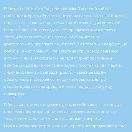
Если вы не можете определиться, какой игровой сайт из
рейтинга выбрать, обратите внимание на варианты, которые мы
предлагаем в наших аналитических обзорах. В долгосрочной
перспективе казино всегда имеет преимущество (согласно
теории вероятности), но игроки могут выиграть в
краткосрочной перспективе, используя стратегии и подходящие
бонусы. Важно помнить, что азартные игры всегда связаны с
риском, и никакая стратегия не гарантирует постоянные
выигрыши. Доверие к онлайн-казино строится на репутации,
лицензировании и отзывах игроков. Надежные казино
обеспечивают прозрачность своих операций, быстро
обрабатывают вывод средств и имеют хорошую службу
поддержки.
В большинстве всех случаев отдельно собираются все новые
предложения, популярные, то есть с высоким рейтингом, а
также настольные, карточные, с живыми дилерами.
Большинство операторов казино из рейтинга предлагают игры с