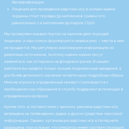
без верификации.
Лицензия для проведения азартных игр в онлайн казино
Украины стоит порядка 39 миллионов гривен (что
равносильно 1,4 миллионам долларов США).
Мы проверяем каждый портал на наличие действующей
лицензии, и наш список формируется независимо — места в нем
не продаются. Мы регулярно анализируем информацию из
различных источников, поэтому оценки казино могут
изменяться, как котировки на фондовом рынке. В нашем
рейтинге вы найдете только лучшие лицензионные заведения, а
для более детального изучения читайте наши подробные обзоры.
Многие игроки в определенный момент сталкиваются с
необходимостью обращения в службу поддержки за помощью в
определенном вопросе.
Кроме того, в соответствии с законом, реклама азартных игр
запрещена на телевидении, радио и других средствах массовой
информации. Однако, организация азартных игр в Интернете
разрешена, при условии, что оператор имеет соответствующую