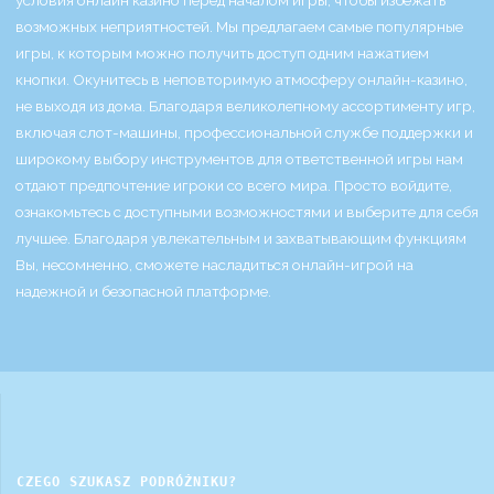
условия онлайн казино перед началом игры, чтобы избежать
возможных неприятностей. Мы предлагаем самые популярные
игры, к которым можно получить доступ одним нажатием
кнопки. Окунитесь в неповторимую атмосферу онлайн-казино,
не выходя из дома. Благодаря великолепному ассортименту игр,
включая слот-машины, профессиональной службе поддержки и
широкому выбору инструментов для ответственной игры нам
отдают предпочтение игроки со всего мира. Просто войдите,
ознакомьтесь с доступными возможностями и выберите для себя
лучшее. Благодаря увлекательным и захватывающим функциям
Вы, несомненно, сможете насладиться онлайн-игрой на
надежной и безопасной платформе.
CZEGO SZUKASZ PODRÓŻNIKU?