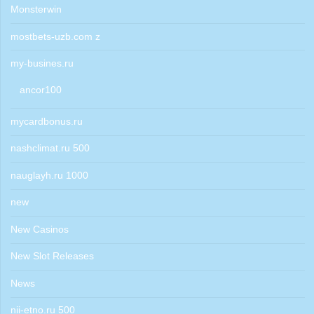
Monsterwin
mostbets-uzb.com z
my-busines.ru
ancor100
mycardbonus.ru
nashclimat.ru 500
nauglayh.ru 1000
new
New Casinos
New Slot Releases
News
nii-etno.ru 500