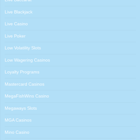
Live Blackjack
Live Casino
Live Poker
Low Volatility Slots
Low Wagering Casinos
Loyalty Programs
Mastercard Casinos
MegaFishWins Casino
Megaways Slots
MGA Casinos
Mino Casino