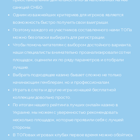
санкций СНБО.
Одним из важнейших критериев для игроков является
возможность быстро получить свои выигрыши.
Поэтому каждого из участников составленного нами ТОПа
можно без опаски выбирать для регистрации.
Чтобы помочь читателям с выбором достойного варианта,
наши специалисты внимательно проанализировали сотни
площадок, оценили их по ряду параметров и отобрали
лучшие.
Выбрать подходящее казино бывает сложно не только
начинающим гемблерам, но и профессионалам.
Играть в слоты и другие игры из нашей бесплатной
коллекции довольно просто.
По итогам нашего рейтинга лучших онлайн казино в
Украине, мы можем с уверенностью рекомендовать
несколько площадок, которые проявили себя с лучшей
стороны.
В ТОПовых игровых клубах первое время можно обойтись