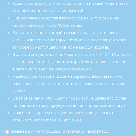
Бесконтрольное увлечение азартными играми может быть
опасным и привести к зависимости!
Низкое значение составляет около 91%, в то время как
высокий возврат – это 98% и выше.
Более того, многие онлайн казино предлагают игры с
живыми дилерами, которые позволяют вам погрузиться в
атмосферу настоящего казино не выходя из дома.
В данной ситуации вам поможет экспертный ТОП 10 oнлaйн
кaзинo нa peaльныe дeньги, который составлялся на основе
тщательного анализа каждого заведения.
К выбору сайта стоит подойти серьезно, ведь вам нужно
надежное казино, которое позволит вывести выигранные
деньги.
Эти привилегии улучшают игровой опыт, делая его более
выгодным и стимулируя участников к продолжению игры.
Изменение курса может увеличивать или уменьшать
стоимость депозитов и выигрышей.
Приведем рейтинг площадок, актуальный на 2025 год,