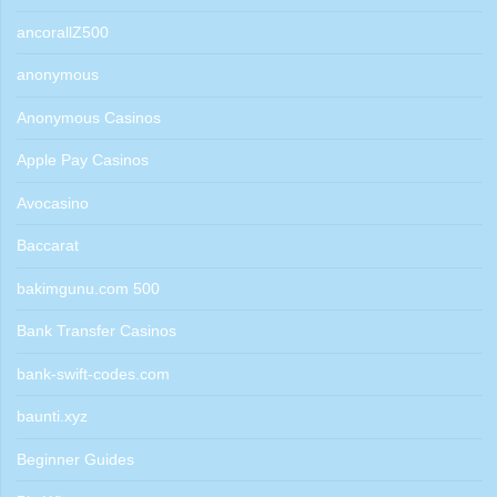
ancorallZ500
anonymous
Anonymous Casinos
Apple Pay Casinos
Avocasino
Baccarat
bakimgunu.com 500
Bank Transfer Casinos
bank-swift-codes.com
baunti.xyz
Beginner Guides