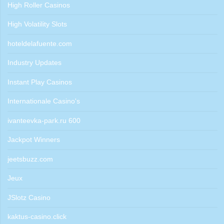
High Roller Casinos
High Volatility Slots
hoteldelafuente.com
Industry Updates
Instant Play Casinos
Internationale Casino's
ivanteevka-park.ru 600
Jackpot Winners
jeetsbuzz.com
Jeux
JSlotz Casino
kaktus-casino.click