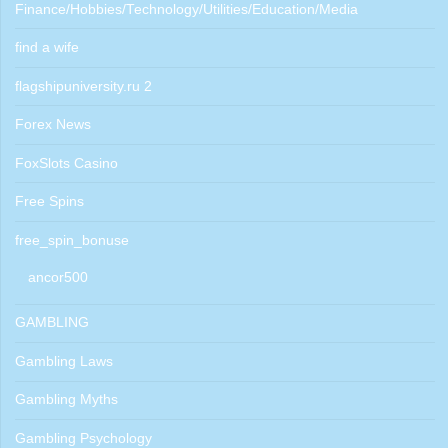
Finance/Hobbies/Technology/Utilities/Education/Media
find a wife
flagshipuniversity.ru 2
Forex News
FoxSlots Casino
Free Spins
free_spin_bonuse
ancor500
GAMBLING
Gambling Laws
Gambling Myths
Gambling Psychology