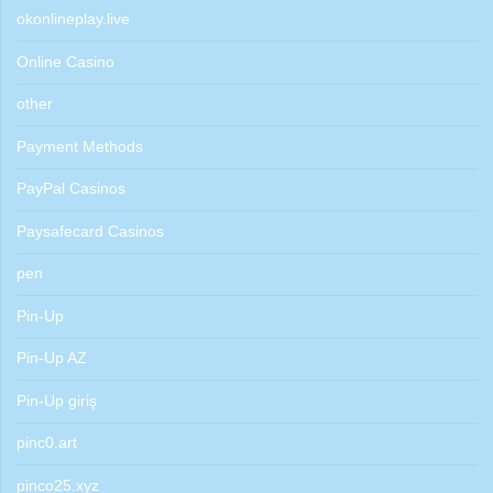
okonlineplay.live
Online Casino
other
Payment Methods
PayPal Casinos
Paysafecard Casinos
pen
Pin-Up
Pin-Up AZ
Pin-Up giriş
pinc0.art
pinco25.xyz