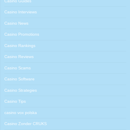
Casino Guides
Casino Interviews
Casino News
Casino Promotions
Casino Rankings
Casino Reviews
Casino Scams
Casino Software
Casino Strategies
Casino Tips
casino vox polska
Casino Zonder CRUKS