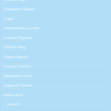
Computers, Games
Craps
crazytimebonus.compt
Crescita Organica
CRUKS Uitleg
Crypto Casinos
Curacao Casinos
dallaspalms.com2
Dogecoin Casinos
dream-air.ru
ancor10