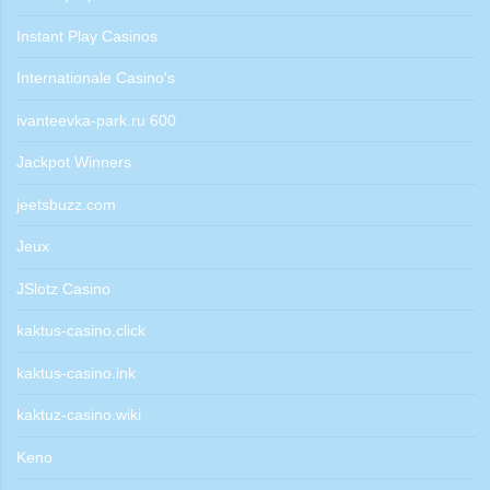
Instant Play Casinos
Internationale Casino's
ivanteevka-park.ru 600
Jackpot Winners
jeetsbuzz.com
Jeux
JSlotz Casino
kaktus-casino.click
kaktus-casino.ink
kaktuz-casino.wiki
Keno