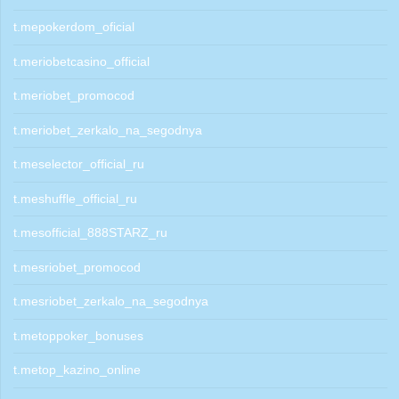
t.mepokerdom_oficial
t.meriobetcasino_official
t.meriobet_promocod
t.meriobet_zerkalo_na_segodnya
t.meselector_official_ru
t.meshuffle_official_ru
t.mesofficial_888STARZ_ru
t.mesriobet_promocod
t.mesriobet_zerkalo_na_segodnya
t.metoppoker_bonuses
t.metop_kazino_online