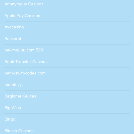
Anonymous Casinos
Apple Pay Casinos
Avocasino
Baccarat
bakimgunu.com 500
Bank Transfer Casinos
bank-swift-codes.com
baunti.xyz
Beginner Guides
Big Wins
Bingo
Bitcoin Casinos