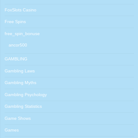
FoxSlots Casino
Free Spins
free_spin_bonuse
ancor500
GAMBLING
Gambling Laws
Gambling Myths
Gambling Psychology
Gambling Statistics
Game Shows
Games