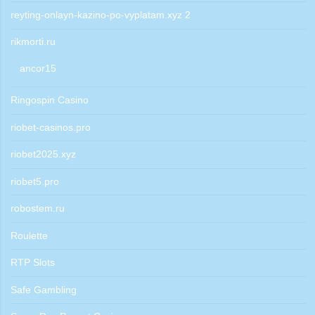
reyting-onlayn-kazino-po-vyplatam.xyz 2
rikmorti.ru
ancor15
Ringospin Casino
riobet-casinos.pro
riobet2025.xyz
riobet5.pro
robostem.ru
Roulette
RTP Slots
Safe Gambling