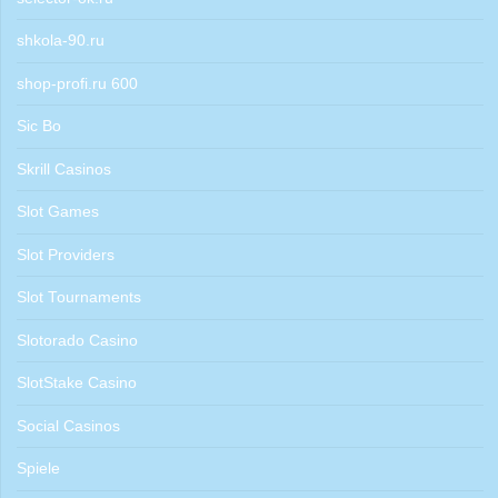
shkola-90.ru
shop-profi.ru 600
Sic Bo
Skrill Casinos
Slot Games
Slot Providers
Slot Tournaments
Slotorado Casino
SlotStake Casino
Social Casinos
Spiele