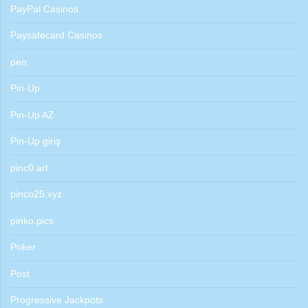
PayPal Casinos
Paysafecard Casinos
pen
Pin-Up
Pin-Up AZ
Pin-Up giriş
pinc0.art
pinco25.xyz
pinko.pics
Poker
Post
Progressive Jackpots