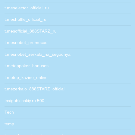
t.meselector_official_ru
t.meshuffle_official_ru
t.mesofficial_888STARZ_ru
t.mesriobet_promocod
t.mesriobet_zerkalo_na_segodnya
t.metoppoker_bonuses
t.metop_kazino_online
t.mezerkalo_888STARZ_official
taxigubkinskiy.ru 500
Tech
temp