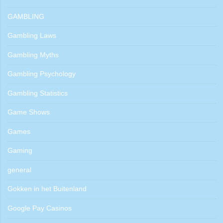
GAMBLING
Gambling Laws
Gambling Myths
Gambling Psychology
Gambling Statistics
Game Shows
Games
Gaming
general
Gokken in het Buitenland
Google Pay Casinos