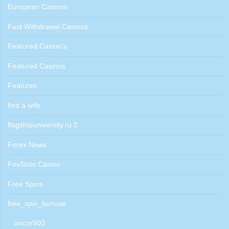
European Casinos
Fast Withdrawal Casinos
Featured Casino's
Featured Casinos
Features
find a wife
flagshipuniversity.ru 2
Forex News
FoxSlots Casino
Free Spins
free_spin_bonuse
ancor500