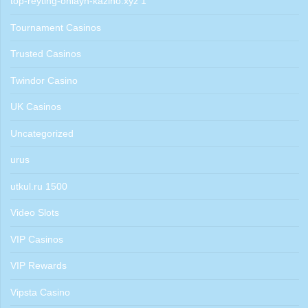
top-reyting-onlayn-kazino.xyz 1
Tournament Casinos
Trusted Casinos
Twindor Casino
UK Casinos
Uncategorized
urus
utkul.ru 1500
Video Slots
VIP Casinos
VIP Rewards
Vipsta Casino