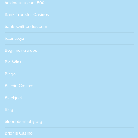
bakimgunu.com 500
Bank Transfer Casinos
bank-swift-codes.com
baunti.xyz
Beginner Guides
Big Wins
Bingo
Bitcoin Casinos
Blackjack
Blog
blueribbonbaby.org
Brionis Casino