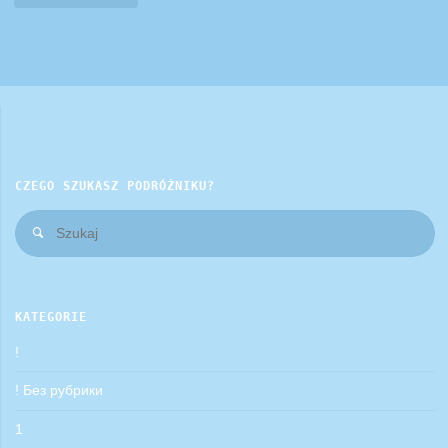
официальный
Казино
сайт
Официальный
77"
Сайт
–
Играть
CZEGO SZUKASZ PODRÓŻNIKU?
Sz
в
Szukaj
Онлайн
Казино
KATEGORIE
Pinco
!
648"
! Без рубрики
1