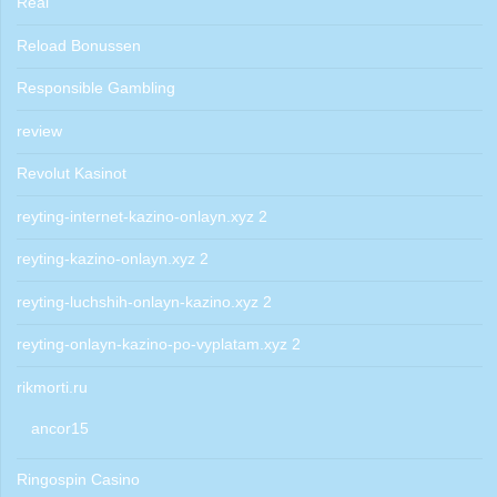
Real
Reload Bonussen
Responsible Gambling
review
Revolut Kasinot
reyting-internet-kazino-onlayn.xyz 2
reyting-kazino-onlayn.xyz 2
reyting-luchshih-onlayn-kazino.xyz 2
reyting-onlayn-kazino-po-vyplatam.xyz 2
rikmorti.ru
ancor15
Ringospin Casino