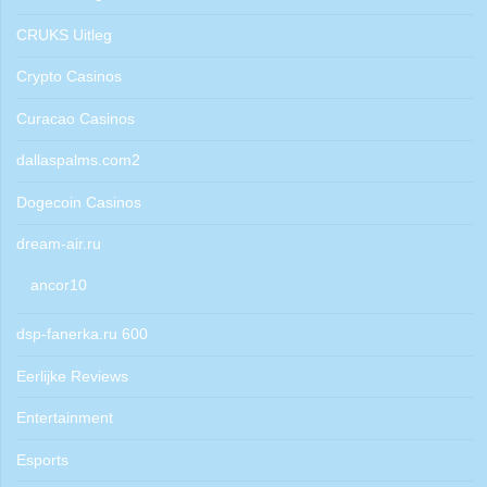
CRUKS Uitleg
Crypto Casinos
Curacao Casinos
dallaspalms.com2
Dogecoin Casinos
dream-air.ru
ancor10
dsp-fanerka.ru 600
Eerlijke Reviews
Entertainment
Esports