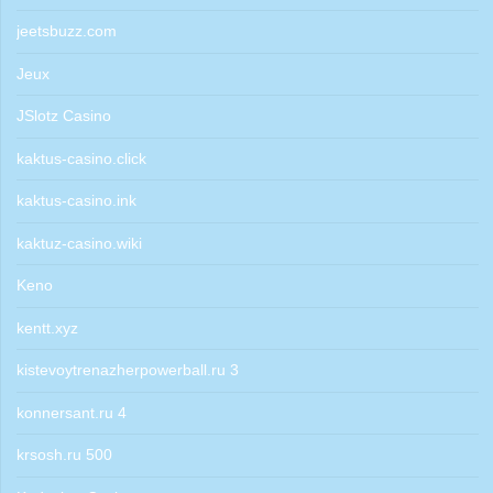
jeetsbuzz.com
Jeux
JSlotz Casino
kaktus-casino.click
kaktus-casino.ink
kaktuz-casino.wiki
Keno
kentt.xyz
kistevoytrenazherpowerball.ru 3
konnersant.ru 4
krsosh.ru 500