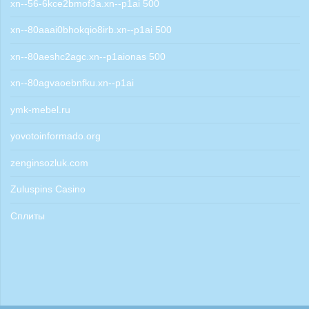
xn--56-6kce2bmof3a.xn--p1ai 500
xn--80aaai0bhokqio8irb.xn--p1ai 500
xn--80aeshc2agc.xn--p1aionas 500
xn--80agvaoebnfku.xn--p1ai
ymk-mebel.ru
yovotoinformado.org
zenginsozluk.com
Zuluspins Casino
Сплиты
Aviator game
poli deposit casinos nz
1win bet