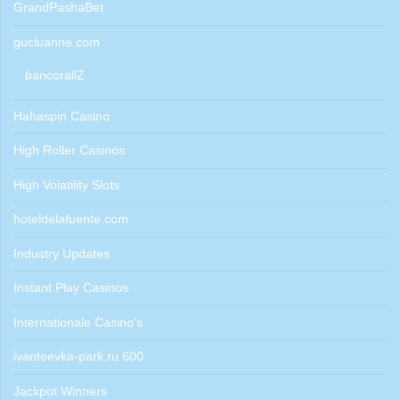
GrandPashaBet
gucluanne.com
bancorallZ
Hahaspin Casino
High Roller Casinos
High Volatility Slots
hoteldelafuente.com
Industry Updates
Instant Play Casinos
Internationale Casino's
ivanteevka-park.ru 600
Jackpot Winners