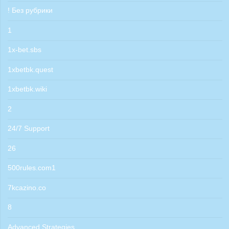
! Без рубрики
1
1x-bet.sbs
1xbetbk.quest
1xbetbk.wiki
2
24/7 Support
26
500rules.com1
7kcazino.co
8
Advanced Strategies