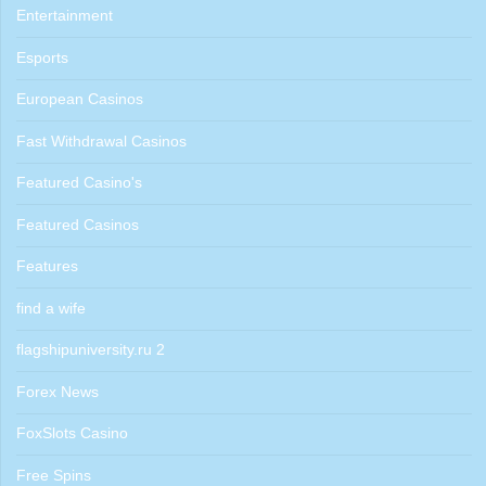
Entertainment
Esports
European Casinos
Fast Withdrawal Casinos
Featured Casino's
Featured Casinos
Features
find a wife
flagshipuniversity.ru 2
Forex News
FoxSlots Casino
Free Spins