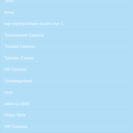
Tech
temp
top-reyting-onlayn-kazino.xyz 1
Tournament Casinos
Trusted Casinos
Twindor Casino
UK Casinos
Uncategorized
urus
utkul.ru 1500
Video Slots
VIP Casinos