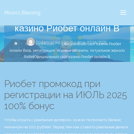
зеркало
Moon's Blessing
RiobetОфициальный сайт
казино Риобет онлайн В
Dodany przez
kamilka
dnia
07/16/2025
Strona
riobet-casinos.pro
Официальный сайт казино Риобет
główna
онлайн Вход, регистрация, игровые автоматы. Актуальное зеркало
RiobetОфициальный сайт казино Риобет онлайн В
Риобет промокод при
регистрации на ИЮЛЬ 2025
100% бонус
Чтобы играть с реальным дилером, нужно пополнить баланс
минимум на 100 рублей. Перед тем как ставить реальные деньги,
новым пользователям рекомендуется сначала покрутить слот в