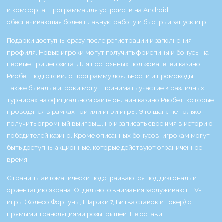
и комфорта. Программа для устройств на Android,
обеспечивающая более плавную работу и быстрый запуск игр.
Подарки доступны сразу после регистрации и заполнения
профиля. Новые игроки могут получить фриспины и бонусы на
первые три депозита. Для постоянных пользователей казино
Риобет подготовило программу лояльности и промокоды.
Также бывалые игроки могут принимать участие в различных
турнирах на официальном сайте онлайн казино Риобет, которые
проводятся в рамках той или иной игры. Это шанс не только
получить огромный выигрыш, но и записать свое имя в историю
победителей казино. Кроме описанных бонусов, игрокам могут
быть доступны акционные, которые действуют ограниченное
время.
Страницы автоматически подстраиваются под диагональ и
ориентацию экрана. Отдельного внимания заслуживают TV-
игры (Колесо Фортуны, Шарики 7, Битва ставок и покер) с
прямыми трансляциями розыгрышей. Не оставит