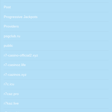
Post
Progressive Jackpots
Providers
psgclub.ru
public
r7-casino-official2.xyz
r7-casinoz.life
r7-cazinos.xyz
r7c.icu
r7caz.pro
r7kaz.live