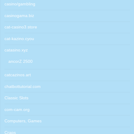
casino/gambling
casinogama.biz
cat-casino3.store
cat-kazino.cyou
catasino.xyz
ancorZ 2500
catcazinos.art
chatbottutorial.com
Classic Slots
com-cam.org
Computers, Games
Craps