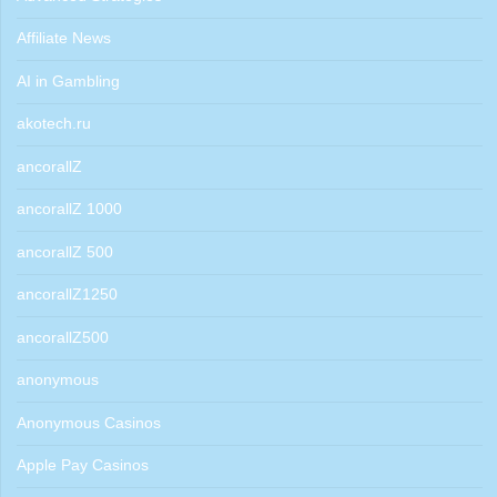
Affiliate News
AI in Gambling
akotech.ru
ancorallZ
ancorallZ 1000
ancorallZ 500
ancorallZ1250
ancorallZ500
anonymous
Anonymous Casinos
Apple Pay Casinos