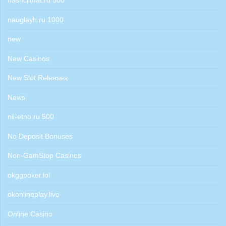
nashclimat.ru 500
nauglayh.ru 1000
new
New Casinos
New Slot Releases
News
nii-etno.ru 500
No Deposit Bonuses
Non-GamStop Casinos
okggpoker.lol
okonlineplay.live
Online Casino