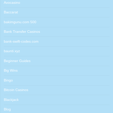
Avocasino
Baccarat
bakimgunu.com 500
Bank Transfer Casinos
bank-swift-codes.com
baunti.xyz
Beginner Guides
Big Wins
Bingo
Bitcoin Casinos
Blackjack
Blog