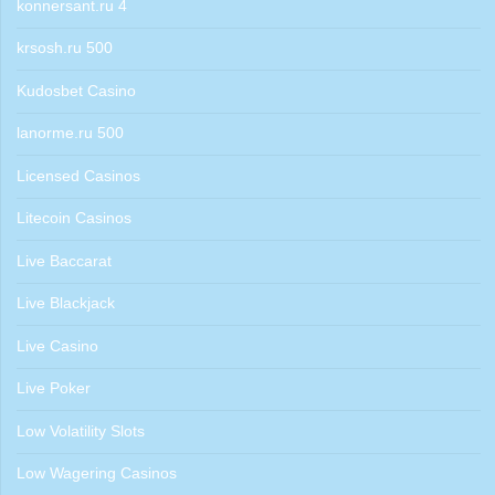
konnersant.ru 4
krsosh.ru 500
Kudosbet Casino
lanorme.ru 500
Licensed Casinos
Litecoin Casinos
Live Baccarat
Live Blackjack
Live Casino
Live Poker
Low Volatility Slots
Low Wagering Casinos