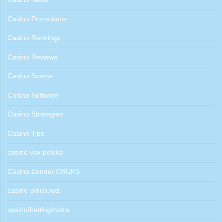
Casino Promotions
Casino Rankings
Casino Reviews
Casino Scams
Casino Software
Casino Strategies
Casino Tips
casino vox polska
Casino Zonder CRUKS
casino-pinco.xyz
casino/betting/nutra