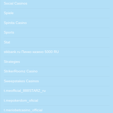
Social Casinos
Spiele
Spinita Casino
Sports
Stat
stkbank.ru Пинко казино 5000 RU
Strategies
StrikerRoomz Casino
Sweepstakes Casinos
t.meofficial_888STARZ_ru
t.mepokerdom_oficial
t.meriobetcasino_official