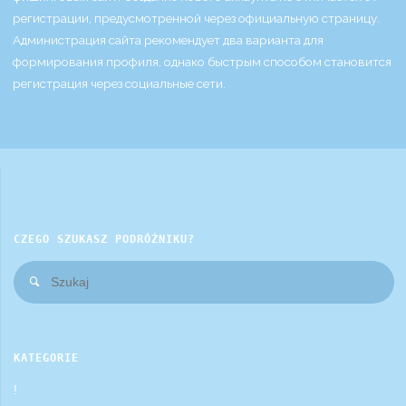
регистрации, предусмотренной через официальную страницу.
Администрация сайта рекомендует два варианта для
формирования профиля, однако быстрым способом становится
регистрация через социальные сети.
CZEGO SZUKASZ PODRÓŻNIKU?
Sz
Szukaj
KATEGORIE
!