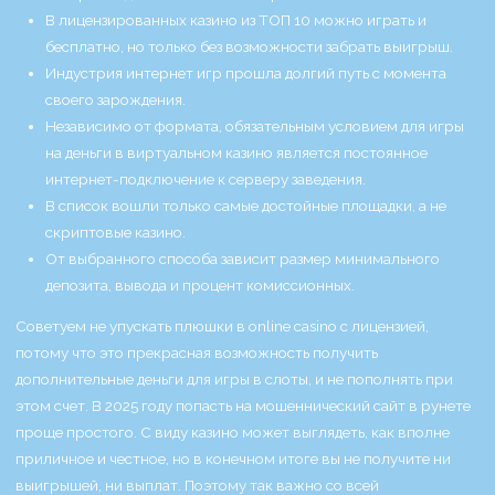
В лицензированных казино из ТОП 10 можно играть и
бесплатно, но только без возможности забрать выигрыш.
Индустрия интернет игр прошла долгий путь с момента
своего зарождения.
Независимо от формата, обязательным условием для игры
на деньги в виртуальном казино является постоянное
интернет-подключение к серверу заведения.
В список вошли только самые достойные площадки, а не
скриптовые казино.
От выбранного способа зависит размер минимального
депозита, вывода и процент комиссионных.
Советуем не упускать плюшки в online casino с лицензией,
потому что это прекрасная возможность получить
дополнительные деньги для игры в слоты, и не пополнять при
этом счет. В 2025 году попасть на мошеннический сайт в рунете
проще простого. С виду казино может выглядеть, как вполне
приличное и честное, но в конечном итоге вы не получите ни
выигрышей, ни выплат. Поэтому так важно со всей