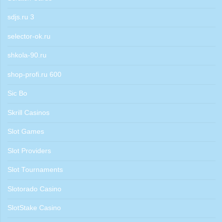
sdjs.ru 3
selector-ok.ru
shkola-90.ru
shop-profi.ru 600
Sic Bo
Skrill Casinos
Slot Games
Slot Providers
Slot Tournaments
Slotorado Casino
SlotStake Casino