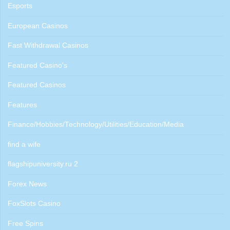
Esports
European Casinos
Fast Withdrawal Casinos
Featured Casino's
Featured Casinos
Features
Finance/Hobbies/Technology/Utilities/Education/Media
find a wife
flagshipuniversity.ru 2
Forex News
FoxSlots Casino
Free Spins