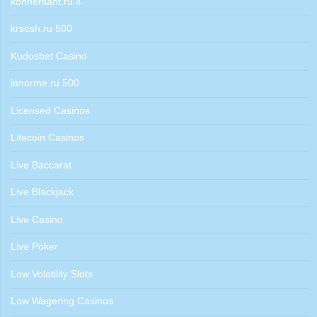
konnersant.ru 4
krsosh.ru 500
Kudosbet Casino
lanorme.ru 500
Licensed Casinos
Litecoin Casinos
Live Baccarat
Live Blackjack
Live Casino
Live Poker
Low Volatility Slots
Low Wagering Casinos