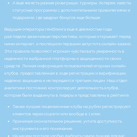
А еще же есть разные розыгрыши, турниры, лотереи, квесты,
статусные программы с дополнительными привилегиями и
подарками, где щедрых бонусов еще больше.
Ведущие операторы гемблинга еще в девяностые годы
разглядели заманчивые перспективы, которые открывает перед
ними интернет, и поспешили первыми запустить онлайн-казино.
Эти правила позволяют игрокам чувствовать уверенность в
надежности выбранной платформы и защищенности своих
средств. Личная информация пользователей игорных онлайн
клубов, предоставленная в ходе регистрации и верификации,
надежно защищена и не передается третьим лицам. Наш отдел
аналитики постоянно контролирует деятельность клубов,
которые были выдвинуты в лидеры и представлены в рейтинге.
Также лучшие лицензионные клубы на рубли регистрируют
клиентов через соцсети или вообще в 1 клик.
Принимая окончательное решение, учтите доступность
инструмента и его понимание.
На нашем портале удобно выбрать самое лучшее для вас