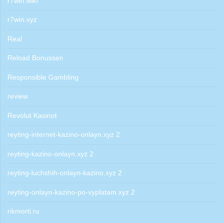
r7win.wiki
r7win.xyz
Real
Reload Bonussen
Responsible Gambling
review
Revolut Kasinot
reyting-internet-kazino-onlayn.xyz 2
reyting-kazino-onlayn.xyz 2
reyting-luchshih-onlayn-kazino.xyz 2
reyting-onlayn-kazino-po-vyplatam.xyz 2
rikmorti.ru