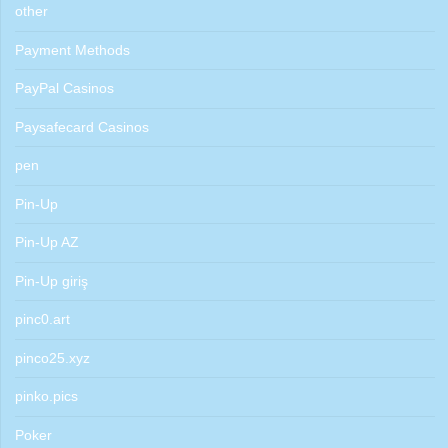
other
Payment Methods
PayPal Casinos
Paysafecard Casinos
pen
Pin-Up
Pin-Up AZ
Pin-Up giriş
pinc0.art
pinco25.xyz
pinko.pics
Poker