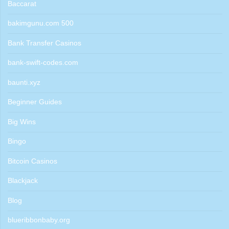
Baccarat
bakimgunu.com 500
Bank Transfer Casinos
bank-swift-codes.com
baunti.xyz
Beginner Guides
Big Wins
Bingo
Bitcoin Casinos
Blackjack
Blog
blueribbonbaby.org