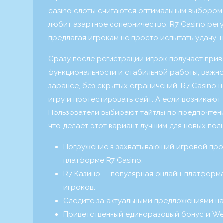
casino слоты считаются оптимальным выбором к
любит азартное соперничество, R7 Casino рег
предлагая игрокам не просто испытать удачу, н
Сразу после регистрации игрок получает при
функциональности и стабильной работы, важно
заранее, без скрытых ограничений. R7 Casino 
игру и протестировать сайт. А если возникаю
Пользователи выбирают тайтлы по предпочтени
что делает этот вариант лучшим для новых пол
Погружение в захватывающий игровой проц
платформе R7 Casino.
R7 Казино — популярная онлайн-платформа
игроков.
Следите за актуальными предложениями на 
Приветственный единоразовый бонус и Wel