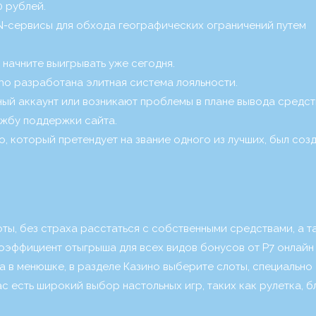
0 рублей.
PN-сервисы для обхода географических ограничений путем
начните выигрывать уже сегодня.
no разработана элитная система лояльности.
ный аккаунт или возникают проблемы в плане вывода средст
ужбу поддержки сайта.
о, который претендует на звание одного из лучших, был созд
ты, без страха расстаться с собственными средствами, а т
оэффициент отыгрыша для всех видов бонусов от Р7 онлайн
ва в менюшке, в разделе Казино выберите слоты, специально
с есть широкий выбор настольных игр, таких как рулетка, 