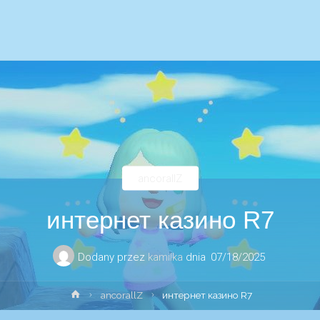
ancorallZ
интернет казино R7
Dodany przez
kamilka
dnia
07/18/2025
Strona
ancorallZ
интернет казино R7
główna