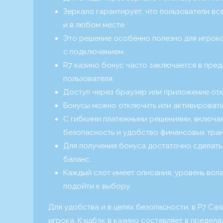
Зеркало гарантирует, что пользователи вс
и в любом месте.
Это решение особенно полезно для игрок
с подключением.
R7 казино бонус часто заключается в пре
пользователя.
Доступ через браузер или приложение откр
Бонусы можно отключить или активировать
С гибкими платежными решениями, включая
безопасность и удобство финансовых тран
Для получения бонуса достаточно сделать
баланс.
Каждый слот имеет описания, уровень вола
подойти к выбору.
Для удобства и в целях безопасности, в P7 Ca
игрока. Кэшбэк в казино составляет в пределах