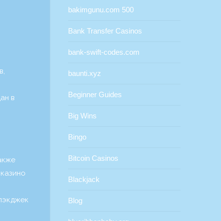
bakimgunu.com 500
Bank Transfer Casinos
bank-swift-codes.com
в,
baunti.xyz
Beginner Guides
ан в
Big Wins
Bingo
Bitcoin Casinos
акже
 казино
Blackjack
блэкджек
Blog