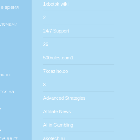
1xbetbk.wiki
ое время
2
блемами
24/7 Support
26
500rules.com1
7kcazino.co
ивает
8
тся на
Advanced Strategies
о
Affiliate News
AI in Gambling
я
лучае r7
akotech.ru