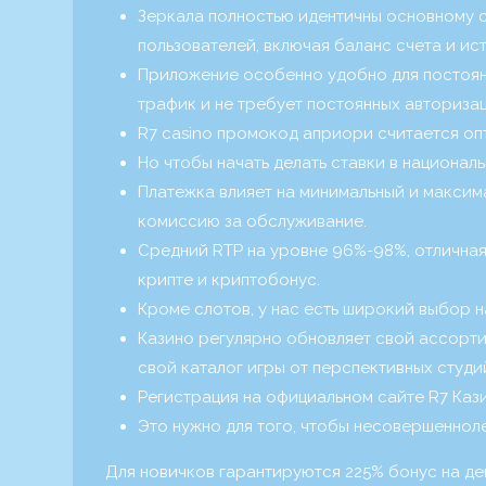
Зеркала полностью идентичны основному с
пользователей, включая баланс счета и ис
Приложение особенно удобно для постоянн
трафик и не требует постоянных авторизац
R7 casino промокод априори считается оп
Но чтобы начать делать ставки в национал
Платежка влияет на минимальный и максима
комиссию за обслуживание.
Средний RTP на уровне 96%-98%, отлична
крипте и криптобонус.
Кроме слотов, у нас есть широкий выбор на
Казино регулярно обновляет свой ассорти
свой каталог игры от перспективных студи
Регистрация на официальном сайте R7 Кази
Это нужно для того, чтобы несовершенноле
Для новичков гарантируются 225% бонус на де