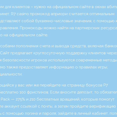
ом для клиентов – нужно на официальном сайте в окнах вбить
бинет. R7 casino промокод априори считается оптимальным
едставляют собой буквенно-числовые значения, с помощью
правления. Промокоды можно найти на партнерских ресурс
мо на официальном сайте.
собами пополнения счета и вывода средств, включая банк
 Сайт предлагает круглосуточную поддержку клиентов через
ия безопасности игроков используются современные метод
ино также предоставляет информацию о правилах игры,
циальности.
щийся у вас или же перейдите на страницу бонусов Р7
есплатно 100 фриспинов. Если вносите депозит, то обязате
Pack — 275% и 210 бесплатных вращений, которые помогут
те аккаунт ссылкой с почты, а затем пройдите верификацию
ь с помощью логина и пароля, зайдите в личный кабинет, по