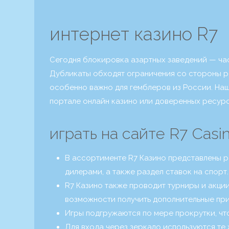
интернет казино R7
Сегодня блокировка азартных заведений — час
Дубликаты обходят ограничения со стороны рег
особенно важно для гемблеров из России. На
портале онлайн казино или доверенных ресурс
играть на сайте R7 Casi
В ассортименте R7 Казино представлены ра
дилерами, а также раздел ставок на спорт.
R7 Казино также проводит турниры и акции
возможности получить дополнительные при
Игры подгружаются по мере прокрутки, что
Для входа через зеркало используются те ж