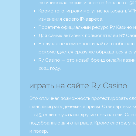
активировал акцию и внес на баланс от 50
Кроме того, игроки могут использовать V
изменения своего IP-адреса.
Посетите официальный ресурс Р7 Казино и 
Для самых активных пользователей R7 Casi
В случае невозможности зайти в собствен
рекомендуется сразу же обращаться в сл
R7 Casino — это новый бренд онлайн казин
2024 году.
играть на сайте R7 Casino
Это отличная возможность протестировать сло
шанс выиграть денежные призы. Стандартный к
– х45, если не указаны другие показатели. Сле
подобранные для отыгрыша. Кроме слотов, у на
и покер.