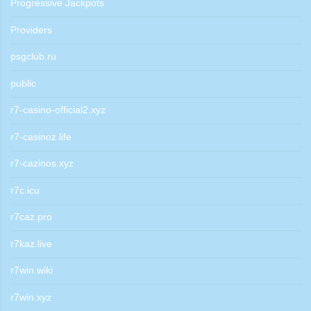
Progressive Jackpots
Providers
psgclub.ru
public
r7-casino-official2.xyz
r7-casinoz.life
r7-cazinos.xyz
r7c.icu
r7caz.pro
r7kaz.live
r7win.wiki
r7win.xyz