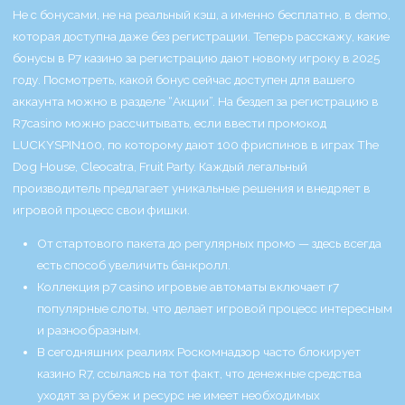
Не с бонусами, не на реальный кэш, а именно бесплатно, в demo,
которая доступна даже без регистрации. Теперь расскажу, какие
бонусы в Р7 казино за регистрацию дают новому игроку в 2025
году. Посмотреть, какой бонус сейчас доступен для вашего
аккаунта можно в разделе “Акции”. На бездеп за регистрацию в
R7casino можно рассчитывать, если ввести промокод
LUCKYSPIN100, по которому дают 100 фриспинов в играх The
Dog House, Cleocatra, Fruit Party. Каждый легальный
производитель предлагает уникальные решения и внедряет в
игровой процесс свои фишки.
От стартового пакета до регулярных промо — здесь всегда
есть способ увеличить банкролл.
Коллекция р7 casino игровые автоматы включает r7
популярные слоты, что делает игровой процесс интересным
и разнообразным.
В сегодняшних реалиях Роскомнадзор часто блокирует
казино R7, ссылаясь на тот факт, что денежные средства
уходят за рубеж и ресурс не имеет необходимых