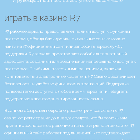
игру комфортной, простой, доступной в любом месте.
играть в казино R7
Р7 рабочее зеркало предоставляет полный доступ к функциям
платформы, обходя блокировки. Актуальные ссылки можно
найти на r7 официальный сайт или запросить через службу
поддержки. R7 зеркало представляет собой альтернативный
адрес сайта, созданный для обеспечения непрерывного доступа к
платформе. С гибкими платежными решениями, включая
криптовалюты и электронные кошельки, R7 Casino обеспечивает
безопасность и удобство финансовых транзакций. Поддержка
пользователей доступна в любое время через чат и Telegram,
подчеркивая клиентоориентированность казино.
В данном обзоре мы подробно рассмотрим все аспекты Р7
casino, от регистрации до вывода средств, чтобы помочь вам
принять обоснованное решение о начале игры на этом сайте. R7
официальный сайт работает под лицензией, что подтверждает