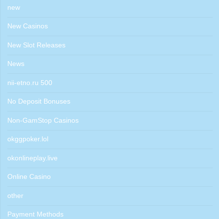
new
New Casinos
New Slot Releases
News
nii-etno.ru 500
No Deposit Bonuses
Non-GamStop Casinos
okggpoker.lol
okonlineplay.live
Online Casino
other
Payment Methods