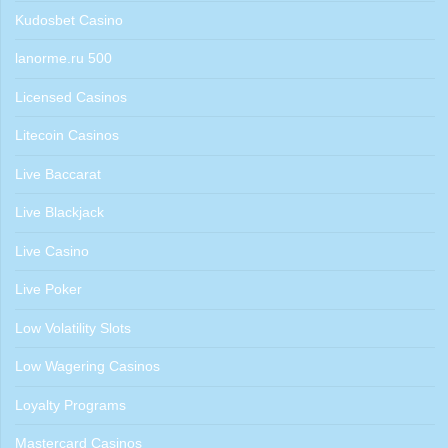
Kudosbet Casino
lanorme.ru 500
Licensed Casinos
Litecoin Casinos
Live Baccarat
Live Blackjack
Live Casino
Live Poker
Low Volatility Slots
Low Wagering Casinos
Loyalty Programs
Mastercard Casinos