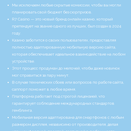
Мы исключаем любые скрытые комиссии, чтобы вы могли
планировать свой бюджет без сюрпризов.
R7 Casino — это новый бренд онлайн казино, который
претендует на звание одного из лучших, был создан в 2024
году.
Казино заботится о своих пользователях, предоставляя
полностью адаптированную мобильную версию сайта,
которая обеспечивает идеальное взаимодействие на любом
устройстве.
Этот процесс продуман до мелочей, чтобы даже новичок
мог справиться за пару минут.
В случае технических сбоев или вопросов по работе сайта,
саппорт поможет в любое время.
Платформа работает под строгой лицензией, что
гарантирует соблюдение международных стандартов
гемблинга.
Мобильная версия адаптирована для смартфонов с любым
размером дисплея, независимо от производителя, делая