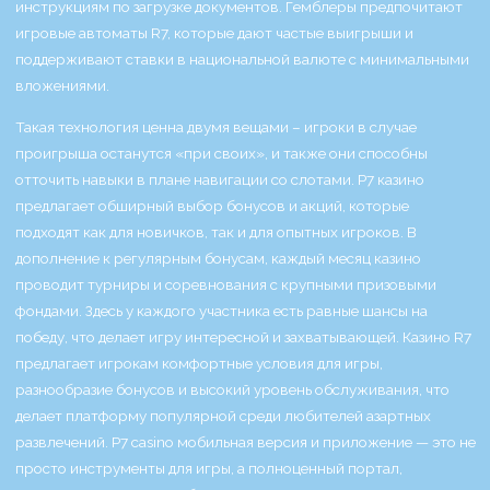
инструкциям по загрузке документов. Гемблеры предпочитают
игровые автоматы R7, которые дают частые выигрыши и
поддерживают ставки в национальной валюте с минимальными
вложениями.
Такая технология ценна двумя вещами – игроки в случае
проигрыша останутся «при своих», и также они способны
отточить навыки в плане навигации со слотами. Р7 казино
предлагает обширный выбор бонусов и акций, которые
подходят как для новичков, так и для опытных игроков. В
дополнение к регулярным бонусам, каждый месяц казино
проводит турниры и соревнования с крупными призовыми
фондами. Здесь у каждого участника есть равные шансы на
победу, что делает игру интересной и захватывающей. Казино R7
предлагает игрокам комфортные условия для игры,
разнообразие бонусов и высокий уровень обслуживания, что
делает платформу популярной среди любителей азартных
развлечений. Р7 casino мобильная версия и приложение — это не
просто инструменты для игры, а полноценный портал,