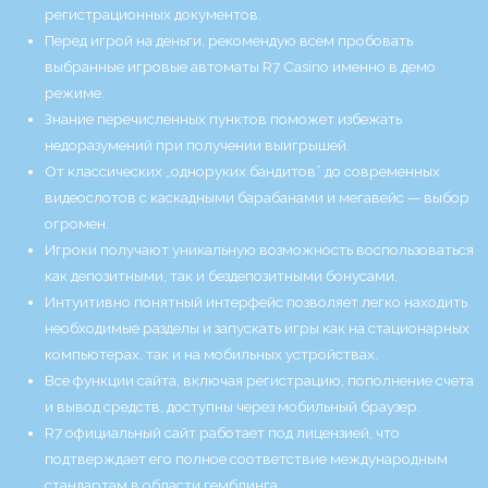
регистрационных документов.
Перед игрой на деньги, рекомендую всем пробовать
выбранные игровые автоматы R7 Casino именно в демо
режиме.
Знание перечисленных пунктов поможет избежать
недоразумений при получении выигрышей.
От классических „одноруких бандитов” до современных
видеослотов с каскадными барабанами и мегавейс — выбор
огромен.
Игроки получают уникальную возможность воспользоваться
как депозитными, так и бездепозитными бонусами.
Интуитивно понятный интерфейс позволяет легко находить
необходимые разделы и запускать игры как на стационарных
компьютерах, так и на мобильных устройствах.
Все функции сайта, включая регистрацию, пополнение счета
и вывод средств, доступны через мобильный браузер.
R7 официальный сайт работает под лицензией, что
подтверждает его полное соответствие международным
стандартам в области гемблинга.