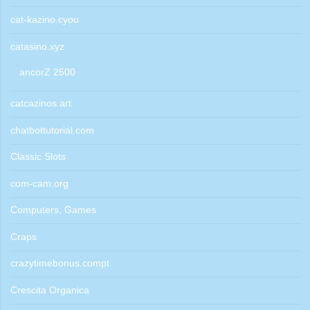
cat-kazino.cyou
catasino.xyz
ancorZ 2500
catcazinos.art
chatbottutorial.com
Classic Slots
com-cam.org
Computers, Games
Craps
crazytimebonus.compt
Crescita Organica