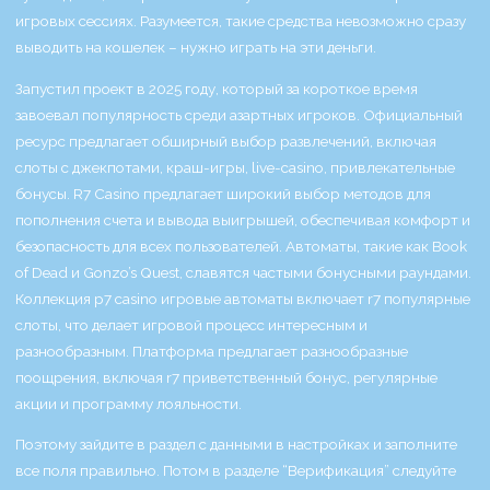
игровых сессиях. Разумеется, такие средства невозможно сразу
выводить на кошелек – нужно играть на эти деньги.
Запустил проект в 2025 году, который за короткое время
завоевал популярность среди азартных игроков. Официальный
ресурс предлагает обширный выбор развлечений, включая
слоты с джекпотами, краш-игры, live-casino, привлекательные
бонусы. R7 Casino предлагает широкий выбор методов для
пополнения счета и вывода выигрышей, обеспечивая комфорт и
безопасность для всех пользователей. Автоматы, такие как Book
of Dead и Gonzo’s Quest, славятся частыми бонусными раундами.
Коллекция р7 casino игровые автоматы включает r7 популярные
слоты, что делает игровой процесс интересным и
разнообразным. Платформа предлагает разнообразные
поощрения, включая r7 приветственный бонус, регулярные
акции и программу лояльности.
Поэтому зайдите в раздел с данными в настройках и заполните
все поля правильно. Потом в разделе “Верификация” следуйте