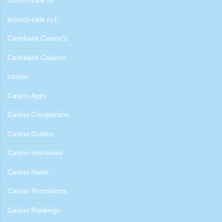
brunch-cafe.ru
brunch-cafe.ru1
Cashback Casino's
Cashback Casinos
casino
Casino Apps
Casino Comparison
Casino Guides
Casino Interviews
Casino News
Casino Promotions
Casino Rankings