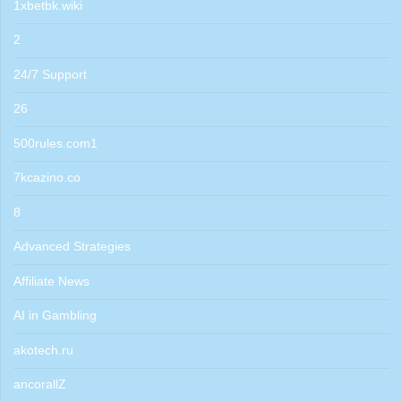
1xbetbk.wiki
2
24/7 Support
26
500rules.com1
7kcazino.co
8
Advanced Strategies
Affiliate News
AI in Gambling
akotech.ru
ancorallZ