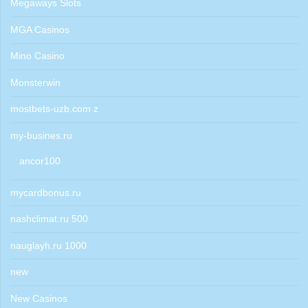
Megaways Slots
MGA Casinos
Mino Casino
Monsterwin
mostbets-uzb.com z
my-busines.ru
ancor100
mycardbonus.ru
nashclimat.ru 500
nauglayh.ru 1000
new
New Casinos