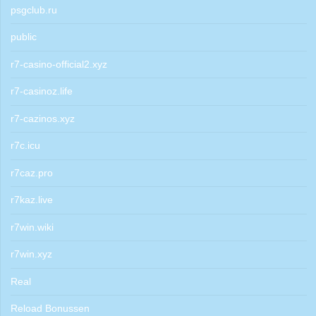
psgclub.ru
public
r7-casino-official2.xyz
r7-casinoz.life
r7-cazinos.xyz
r7c.icu
r7caz.pro
r7kaz.live
r7win.wiki
r7win.xyz
Real
Reload Bonussen