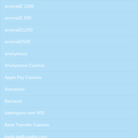
ancorallZ 1000
ancorallZ 500
ancorallZ1250
ancorallZ500
anonymous
Anonymous Casinos
Apple Pay Casinos
Avocasino
Baccarat
bakimgunu.com 500
Bank Transfer Casinos
bank-swift-codes.com