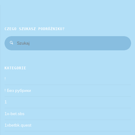
CZEGO SZUKASZ PODRÓŻNIKU?
Sz
Szukaj
KATEGORIE
!
! Без рубрики
1
1x-bet.sbs
1xbetbk.quest