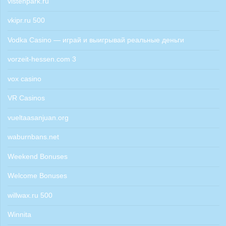
vistenpark.ru
vkipr.ru 500
Vodka Casino — играй и выигрывай реальные деньги
vorzeit-hessen.com 3
vox casino
VR Casinos
vueltaasanjuan.org
waburnbans.net
Weekend Bonuses
Welcome Bonuses
willwax.ru 500
Winnita