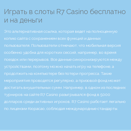
Играть в слоты R7 Casino бесплатно
и на деньги
Это альтернативная ссылка, которая ведет на полноценную
копию сайта с сохранением всех функций и данных
пользователя. Пользователи отмечают, что мобильная версия
особенно удобна для коротких сессий, например, во время
поездок или перерывов. Все данные синхронизируются между
устройствами, поэтому можно начать игру на телефоне, а
продолжить на компьютере без потери прогресса. Такие
мероприятия проводятся регулярно, а призовой фонд может
достигать внушительных сумм. Например, в одном из последних
турниров на сайте R7 Casino разыгрывался фонд в 5000
долларов среди активных игроков. R7 Casino работает легально
по лицензии Кюрасао, соблюдая международные стандарты.