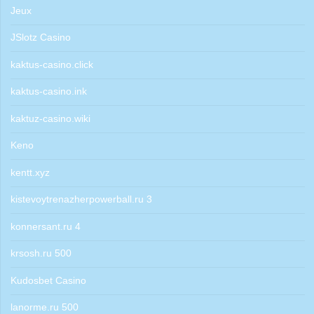
Jeux
JSlotz Casino
kaktus-casino.click
kaktus-casino.ink
kaktuz-casino.wiki
Keno
kentt.xyz
kistevoytrenazherpowerball.ru 3
konnersant.ru 4
krsosh.ru 500
Kudosbet Casino
lanorme.ru 500