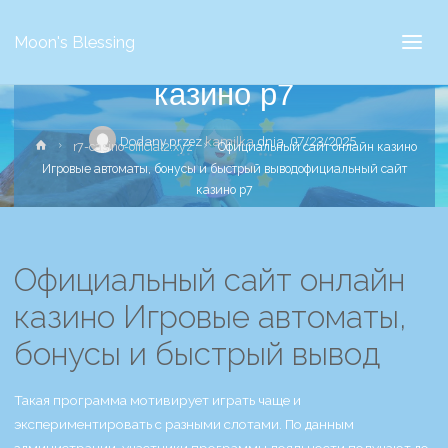
бонусы и быстрый
Moon's Blessing
выводофициальный сайт
казино р7
Dodany przez
kamilka
dnia
07/23/2025
Strona
r7-casino-official2.xyz
Официальный сайт онлайн казино
główna
Игровые автоматы, бонусы и быстрый выводофициальный сайт
казино р7
Официальный сайт онлайн
казино Игровые автоматы,
бонусы и быстрый вывод
Такая программа мотивирует играть чаще и
экспериментировать с разными слотами. По данным
администрации, участники программы лояльности получают до