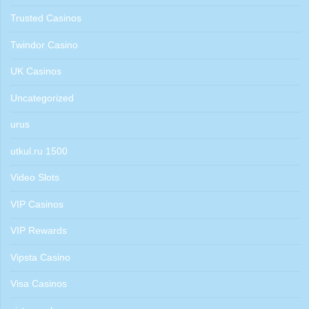
Trusted Casinos
Twindor Casino
UK Casinos
Uncategorized
urus
utkul.ru 1500
Video Slots
VIP Casinos
VIP Rewards
Vipsta Casino
Visa Casinos