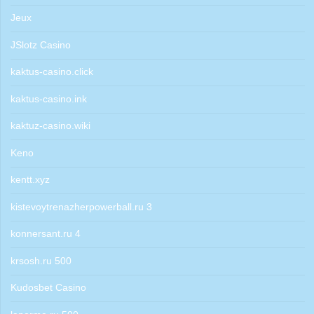
Jeux
JSlotz Casino
kaktus-casino.click
kaktus-casino.ink
kaktuz-casino.wiki
Keno
kentt.xyz
kistevoytrenazherpowerball.ru 3
konnersant.ru 4
krsosh.ru 500
Kudosbet Casino