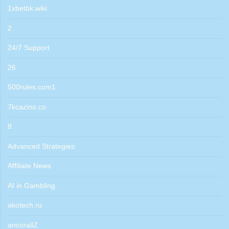
1xbetbk.wiki
2
24/7 Support
26
500rules.com1
7kcazino.co
8
Advanced Strategies
Affiliate News
AI in Gambling
akotech.ru
ancorallZ