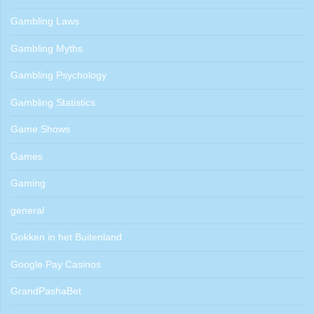
Gambling Laws
Gambling Myths
Gambling Psychology
Gambling Statistics
Game Shows
Games
Gaming
general
Gokken in het Buitenland
Google Pay Casinos
GrandPashaBet