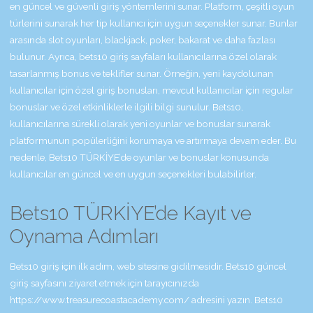
en güncel ve güvenli giriş yöntemlerini sunar. Platform, çeşitli oyun
türlerini sunarak her tip kullanıcı için uygun seçenekler sunar. Bunlar
arasında slot oyunları, blackjack, poker, bakarat ve daha fazlası
bulunur. Ayrıca, bets10 giriş sayfaları kullanıcılarına özel olarak
tasarlanmış bonus ve teklifler sunar. Örneğin, yeni kaydolunan
kullanıcılar için özel giriş bonusları, mevcut kullanıcılar için regular
bonuslar ve özel etkinliklerle ilgili bilgi sunulur. Bets10,
kullanıcılarına sürekli olarak yeni oyunlar ve bonuslar sunarak
platformunun popülerliğini korumaya ve artırmaya devam eder. Bu
nedenle, Bets10 TÜRKİYE’de oyunlar ve bonuslar konusunda
kullanıcılar en güncel ve en uygun seçenekleri bulabilirler.
Bets10 TÜRKİYE’de Kayıt ve
Oynama Adımları
Bets10 giriş için ilk adım, web sitesine gidilmesidir. Bets10 güncel
giriş sayfasını ziyaret etmek için tarayıcınızda
https://www.treasurecoastacademy.com/ adresini yazın. Bets10