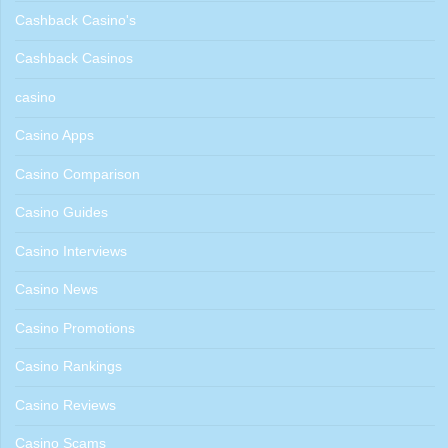
Cashback Casino's
Cashback Casinos
casino
Casino Apps
Casino Comparison
Casino Guides
Casino Interviews
Casino News
Casino Promotions
Casino Rankings
Casino Reviews
Casino Scams