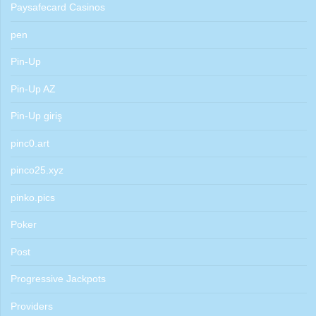
Paysafecard Casinos
pen
Pin-Up
Pin-Up AZ
Pin-Up giriş
pinc0.art
pinco25.xyz
pinko.pics
Poker
Post
Progressive Jackpots
Providers