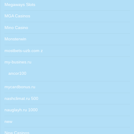
Megaways Slots
MGA Casinos
Mino Casino
Monsterwin
mostbets-uzb.com z
my-busines.ru
ancor100
mycardbonus.ru
nashclimat.ru 500
nauglayh.ru 1000
new
New Casinos