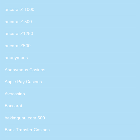
ancorallZ 1000
ancorallZ 500
ancorallZ1250
ancorallZ500
anonymous
Anonymous Casinos
Apple Pay Casinos
Avocasino
Baccarat
bakimgunu.com 500
Bank Transfer Casinos