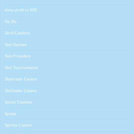
shop-profi.ru 600
Sic Bo
Skrill Casinos
Slot Games
Slot Providers
Slot Tournaments
Slotorado Casino
SlotStake Casino
Social Casinos
Spiele
Spinita Casino