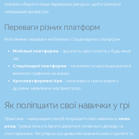
повинні обирати лише перевірені ресурси, щоб отримати
найкращий досвід гри.
Переваги різних платформ
Розглянемо переваги мобільних і стаціонарних платформ:
Мобільні платформи
– зручність і доступність у будь-який
час.
Стаціонарні платформи
– можливість насолоджуватися
великою графікою на екрані.
Кросплатформені ігри
– можливість грати разом з
друзями, незалежно від пристрою.
Як поліпшити свої навички у грі
Практика – найкращий спосіб покращити свої навички в
чікен
роад
. Гравці можуть багато дізнатися з власного досвіду та
спостережень. Регулярна гра дозволяє вивчати різні стратегії та