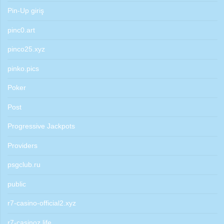
Pin-Up giriş
pinc0.art
pinco25.xyz
pinko.pics
Poker
Post
Progressive Jackpots
Providers
psgclub.ru
public
r7-casino-official2.xyz
r7-casinoz.life