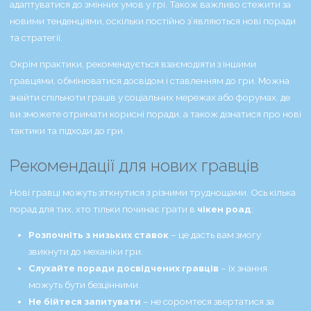
адаптуватися до змінних умов у грі. Також важливо стежити за
новими тенденціями, оскільки постійно з’являються нові поради
та стратегії.
Окрім практики, рекомендується взаємодіяти з іншими
гравцями, обмінюватися досвідом і ставленням до гри. Можна
знайти спільноти граців у соціальних мережах або форумах, де
ви зможете отримати корисні поради, а також дізнатися про нові
тактики та підходи до гри.
Рекомендації для нових гравців
Нові гравці можуть зіткнутися з різними труднощами. Ось кілька
порад для тих, хто тільки починає грати в
чікен роад
:
Розпочніть з низьких ставок
– це дасть вам змогу
звикнути до механіки гри.
Слухайте поради досвідчених гравців
– їх знання
можуть бути безцінними.
Не бійтеся запитувати
– не соромтеся звертатися за