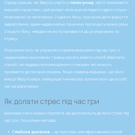
Серед гравців, які беруть участь у
чікен роад
, часто виникають
емоційні прив’язки. Цей аспект можна розглядати з двох сторін –
позитивної та негативної. З одного боку, гра може дати відчуття
задоволення, адже надзвичайно приємно проходити важкі рівні.
З іншого боку, невдачі можуть призвести до розчарувань та
стресу.
Розуміння того, як управляти своїми емоціями під час гри, є
надзвичайно важливим. Гравці мусять знайти спосіб зберігати
спокій і не піддаватися емоційним сплескам, які можуть
призвести до поганих рішень. Якщо гравець відчуває, що його
емоції беруть верх, найкраще тимчасово зупинитися і дати собі
час на відпочинок.
Як долати стрес під час гри
Важливо мати кілька стратегій, які допоможуть долати стрес під
час гри. Ось кілька методів:
Глибоке дихання
– це простий, але ефективний спосіб