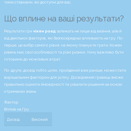
тими ставками, які доступні для вас.
Що вплине на ваші результати?
Результати гри
чікен роад
залежать не лише від везіння, але й
від декількох факторів, які безпосередньо впливають на гру. По-
перше, це вибір самого рівня, на якому плануєте грати. Кожен
рівень має свої особливості та різні ризики, тому важливо бути
готовими до можливих втрат.
По-друге, досвід тобто шлях, пройдений вже раніше, може стати
вирішальним фактором для успіху. Досвідчений гравець зможе
правильно оцінити ймовірності та ухвалити рішення на основі
отриманих знань.
Фактор
Вплив на Гру
Досвід
Високий