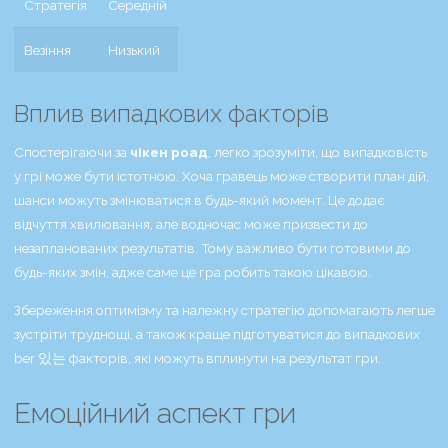
Стратегія
Середній
Везіння
Низький
Вплив випадкових факторів
Спостерігаючи за
чікен роад
, легко зрозуміти, що випадковість
у грі може бути істотною. Хоча гравець може створити план дій,
шанси можуть змінюватися в будь-який момент. Це додає
відчуття хвилювання, але водночас може призвести до
незапланованих результатів. Тому важливо бути готовими до
будь-яких змін, адже саме це гра робить такою цікавою.
Збереження оптимізму та належну стратегію допомагають легше
зустріти труднощі, а також краще підготуватися до випадкових
ber 있는 факторів, які можуть вплинути на результат гри.
Емоційний аспект гри