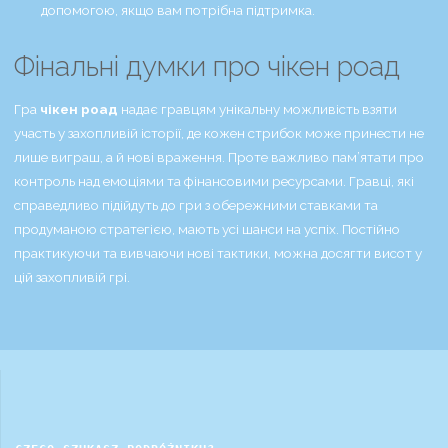
допомогою, якщо вам потрібна підтримка.
Фінальні думки про чікен роад
Гра
чікен роад
надає гравцям унікальну можливість взяти
участь у захопливій історії, де кожен стрибок може принести не
лише виграш, а й нові враження. Проте важливо пам’ятати про
контроль над емоціями та фінансовими ресурсами. Гравці, які
справедливо підійдуть до гри з обережними ставками та
продуманою стратегією, мають усі шанси на успіх. Постійно
практикуючи та вивчаючи нові тактики, можна досягти висот у
цій захопливій грі.