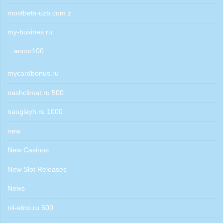
mostbets-uzb.com z
my-busines.ru
ancor100
mycardbonus.ru
nashclimat.ru 500
nauglayh.ru 1000
new
New Casinos
New Slot Releases
News
nii-etno.ru 500