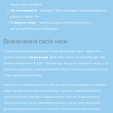
перш ніж стрибати.
Не поспішайте
– не варто брати занадто великі ризики на
ранніх стадіях гри.
Створіть план
– знайте, скільки готові програти, і
дотримуйтеся цього бюджету.
Визначення своїх меж
Гравці мусять усвідомлювати свої фінансові межі, перш ніж
почати грати в
чікен роад
. Важливо мати чіткий план дій, аби
уникнути великих втрат. Наприклад, якщо встановити межу у 10
умовних одиниць, гравець повинен бути готовим зупинитися, як
тільки досягне цієї межі.
Контроль ставлення до гри також варто враховувати, оскільки
азарт може легко захопити гравця. Багато людей починають
грати з метою отримати задоволення, проте, згодом емоції
можуть вплинути на ухвалення рішень. Саме тому важливо
дотримуватися спокійної стратегії та начинати грати лише з