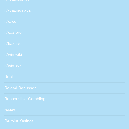
r7-cazinos.xyz
r7c.icu
r7caz.pro
r7kaz.live
r7win.wiki
r7win.xyz
Real
Reload Bonussen
Responsible Gambling
review
Revolut Kasinot