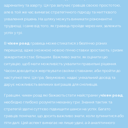
адреналіну та азарту. Ця гра залучає гравців своєю простотою,
але в той же час вимагає стратегічного підходу та миттєвого
ухвалення рішень. На шляху можуть виникати різноманітні
труднощі, і саме від того, як гравець пройде через них, залежить
успіх у грі.
В
чікен роад
гравець може стикатися з безліччю різних
перешкод, адже з кожною новою піччю ставки зростають, і ризик
зажаритися стає більшим. Важливо знати, як оцінити цю
ситуацію, щоб мати можливість ухвалити правильні рішення.
Часом доводиться жертвувати своїми ставками, аби пройти до
наступної печі. Ця гра, безумовно, надає унікальний досвід та
дарує можливість великих виграшів для сміливців.
Гравцям,
чикен роад
які бажають стати майстрами у
чікен роад
,
необхідно глибоко розуміти механіку гри. Знання тактик та
стратегій здатні суттєво підвищити шанси на успіх. Багато
гравців помічали, що досить важливо знати, коли зупинитися або
піти далі. Цей аспект вимагає не лише удачі, а й аналітичного