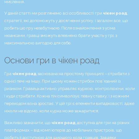
мислення.
У даній статті ми розглянемо всі особливості гри
чікен роад
,
стратегії, які допоможуть у досягненні успіху, і загалом все, що
робить цю гру незабутньою. Після ознайомлення з усіма
нюансами, гравці зможуть впевнено брати участь у грі, з
максимальною вигодою для себе.
Основи гри в чікен роад
Гра
чікен роад
заснована на простому принципі – стрибати з
однієї печі на іншу. При цьому кожен стрибок пов’язаний із
ризиком. Гравець активно управляє куркою, контролюючи, коли
і куди стрибати. Кожна піч символізує певну ставку, і з кожним
переходом вона зростає. У цій грі є елементи випадковості, адже
ніколи не відомо, коли курка може зажаритися.
Важливо зазначити, що
чікен роад
доступна для гри на різних
платформах – від комп’ютерів до мобільних пристроїв, що
робить її доступною для ширшого кола гравців. Завдяки