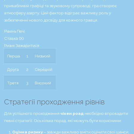
привабливій графіці та звуковому супроводі, гра створює
атмосферу азарту. Цей фактор відіграє важливу роль у
забезпеченні нового досвіду для кожного гравця.
Рівень Печі
Ставка (Х)
Ризик Зажаритися
Перша
1
Низький
Друга
2
Середній
Третя
3
Високий
Стратегії проходження рівнів
Для успішного проходження
чікен роад
необхідно впровадити
певні стратегії. Ось кілька порад, які можуть бути корисними:
Оцінка ризику
– завжди важливо вміти оцінити свої шанси,