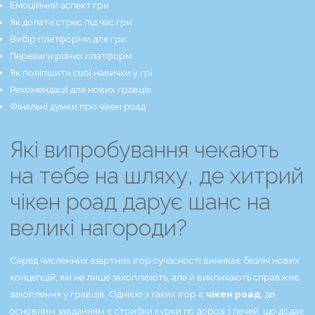
Емоційний аспект гри
Як долати стрес під час гри
Вибір платформи для гри
Переваги різних платформ
Як поліпшити свої навички у грі
Рекомендації для нових гравців
Фінальні думки про чікен роад
Які випробування чекають
на тебе на шляху, де хитрий
чікен роад дарує шанс на
великі нагороди?
Серед численних азартних ігор сучасності виникає безліч нових
концепцій, які не лише захоплюють, але й викликають справжнє
захоплення у гравців. Однією з таких ігор є
чікен роад
, де
основним завданням є стрибки курки по дорозі з печей, що додає