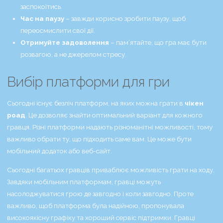
заспокоїтись.
Час на паузу
– завжди корисно зробити паузу, щоб
переосмислити свої дії.
Отримуйте задоволення
– пам’ятайте, що гра має бути
розвагою, а не джерелом стресу.
Вибір платформи для гри
Сьогодні існує безліч платформ, на яких можна грати в
чікен
роад
. Це дозволяє знайти оптимальний варіант для кожного
гравця. Різні платформи надають різноманітні можливості, тому
важливо обрати ту, що підходить саме вам. Це може бути
мобільний додаток або веб-сайт.
Сьогодні багатьох гравців приваблює можливість грати на ходу.
Завдяки мобільним платформам, гравці можуть
насолоджуватися грою де завгодно і коли завгодно. Проте
важливо, щоб платформа була надійною, пропонувала
високоякісну графіку та хороший сервіс підтримки. Гравці