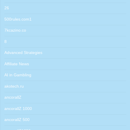
26
500rules.com1
7kcazino.co
8
Advanced Strategies
Affiliate News
AI in Gambling
akotech.ru
ancorallZ
ancorallZ 1000
ancorallZ 500