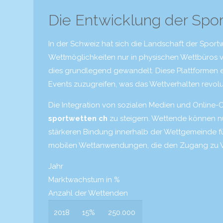
Die Entwicklung der Spor
In der Schweiz hat sich die Landschaft der Sportw
Wettmöglichkeiten nur in physischen Wettbüros v
dies grundlegend gewandelt. Diese Plattformen er
Events zuzugreifen, was das Wettverhalten revolut
Die Integration von sozialen Medien und Online-
sportwetten ch
zu steigern. Wettende können nun
stärkeren Bindung innerhalb der Wettgemeinde 
mobilen Wettanwendungen, die den Zugang zu We
Jahr
Marktwachstum in %
Anzahl der Wettenden
2018
15%
250.000