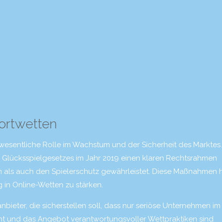
ortwetten
 wesentliche Rolle im Wachstum und der Sicherheit des Marktes.
Glücksspielgesetzes im Jahr 2019 einen klaren Rechtsrahmen
rn als auch den Spielerschutz gewährleistet. Diese Maßnahmen
 in Online-Wetten zu stärken.
anbieter, die sicherstellen soll, dass nur seriöse Unternehmen im
cht und das Angebot verantwortungsvoller Wettpraktiken sind