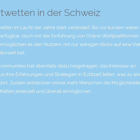
twetten in der Schweiz
etten im Laufe der Jahre stark verändert. Bis vor kurzem waren 
erfügbar, doch mit der Einführung von Online-Wettplattformen 
möglichen es den Nutzern, mit nur wenigen Klicks auf eine Vie
ioniert hat.
Communities hat ebenfalls dazu beigetragen, das Interesse an
 ihre Erfahrungen und Strategien in Echtzeit teilen, was zu ein
führt. Zudem entdecken immer mehr Menschen die Möglichkeite
tten jederzeit und überall ermöglichen.