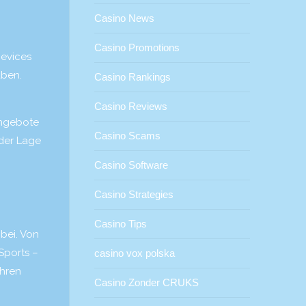
Casino News
Casino Promotions
Devices
aben.
Casino Rankings
Casino Reviews
Angebote
Casino Scams
 der Lage
Casino Software
Casino Strategies
Casino Tips
bei. Von
Sports –
casino vox polska
ihren
Casino Zonder CRUKS