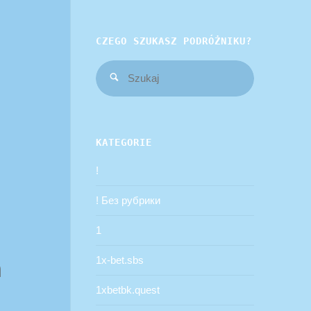
CZEGO SZUKASZ PODRÓŻNIKU?
Szukaj:
Szukaj
KATEGORIE
!
! Без рубрики
1
h
1x-bet.sbs
1xbetbk.quest