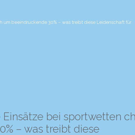
ch um beeindruckende 30% – was treibt diese Leidenschaft für
e Einsätze bei sportwetten c
% – was treibt diese