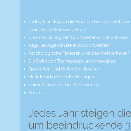
Jedes Jahr steigen die Einsätze bei sportwetten 
spannende Wettkämpfe an?
Die Entwicklung der Sportwetten in der Schweiz
Regulierungen im Bereich Sportwetten
Psychologische Faktoren und das Wettverhalten
Die Rolle von Technologie und Innovation
Sportarten und Wettmöglichkeiten
Markttrends und Entwicklungen
Zukunftsausblick der Sportwetten
Abschluss
Jedes Jahr steigen di
um beeindruckende 30