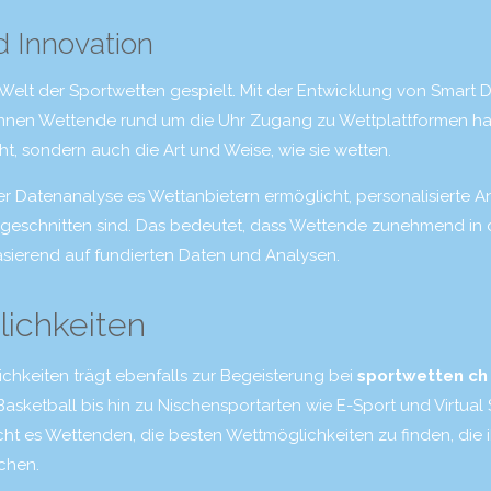
d Innovation
Welt der Sportwetten gespielt. Mit der Entwicklung von Smart 
önnen Wettende rund um die Uhr Zugang zu Wettplattformen h
t, sondern auch die Art und Weise, wie sie wetten.
r Datenanalyse es Wettanbietern ermöglicht, personalisierte 
 zugeschnitten sind. Das bedeutet, dass Wettende zunehmend in
basierend auf fundierten Daten und Analysen.
ichkeiten
hkeiten trägt ebenfalls zur Begeisterung bei
sportwetten ch
Basketball bis hin zu Nischensportarten wie E-Sport und Virtual 
licht es Wettenden, die besten Wettmöglichkeiten zu finden, die 
chen.