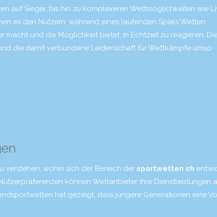
n auf Sieger, bis hin zu komplexeren Wettmöglichkeiten wie Li
en es den Nutzern, während eines laufenden Spiels Wetten
macht und die Möglichkeit bietet, in Echtzeit zu reagieren. Di
n und die damit verbundene Leidenschaft für Wettkämpfe umso
gen
zu verstehen, wohin sich der Bereich der
sportwetten ch
entwic
Nutzerpräferenzen können Wettanbieter ihre Dienstleistungen
endsportwetten hat gezeigt, dass jüngere Generationen eine Vo