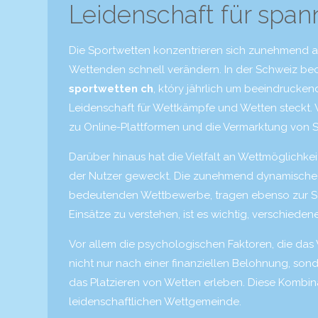
Leidenschaft für spa
Die Sportwetten konzentrieren sich zunehmend au
Wettenden schnell verändern. In der Schweiz be
sportwetten ch
, który jährlich um beeindrucken
Leidenschaft für Wettkämpfe und Wetten steckt.
zu Online-Plattformen und die Vermarktung von Sp
Darüber hinaus hat die Vielfalt an Wettmöglich
der Nutzer geweckt. Die zunehmend dynamische N
bedeutenden Wettbewerbe, tragen ebenso zur St
Einsätze zu verstehen, ist es wichtig, verschied
Vor allem die psychologischen Faktoren, die das
nicht nur nach einer finanziellen Belohnung, so
das Platzieren von Wetten erleben. Diese Kombina
leidenschaftlichen Wettgemeinde.