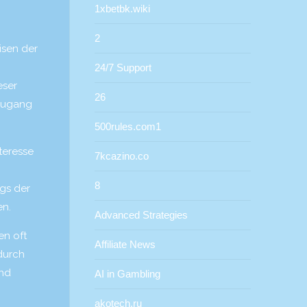
1xbetbk.wiki
2
isen der
24/7 Support
eser
26
 Zugang
500rules.com1
teresse
7kcazino.co
8
gs der
en.
Advanced Strategies
en oft
Affiliate News
durch
end
AI in Gambling
akotech.ru