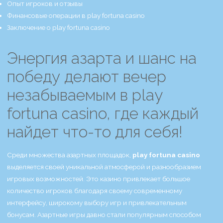
Опыт игроков и отзывы
Финансовые операции в play fortuna casino
Заключение о play fortuna casino
Энергия азарта и шанс на
победу делают вечер
незабываемым в play
fortuna casino, где каждый
найдет что-то для себя!
Среди множества азартных площадок,
play fortuna casino
выделяется своей уникальной атмосферой и разнообразием
игровых возможностей. Это казино привлекает большое
количество игроков благодаря своему современному
интерфейсу, широкому выбору игр и привлекательным
бонусам. Азартные игры давно стали популярным способом