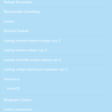
Reload Bonussen
Responsible Gambling
review
Revolut Kasinot
reyting-internet-kazino-onlayn.xyz 2
reyting-kazino-onlayn.xyz 2
reyting-luchshih-onlayn-kazino.xyz 2
reyting-onlayn-kazino-po-vyplatam.xyz 2
rikmorti.ru
ancor15
Ringospin Casino
riobet-casinos.pro