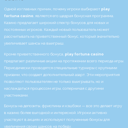
Одной из главных причин, почему игроки выбирают
play
fortuna casino
, является его щедрая бонусная программа.
Казино предлагает широкий спектр бонусов для новых и
постоянных игроков. Каждый новый пользователь может
рассчитывать на приветственный бонус, который значительно
увеличивает шансы на выигрыш.
Кроме приветственного бонуса,
play fortuna casino
предлагает различные акции на протяжении всего периода игры.
Периодически проводятся специальные турниры с крупными
призами, что создает дополнительный азарт. Эти мероприятия
позволяют пользователям не только выигрывать, но и
наслаждаться процессом игры, соперничая с другими
участниками.
Бонусы на депозиты, фриспины и кэшбэки — все это делает игру
в казино более выгодной и интересной. Игроки активно
участвуют в акциях и используют полученные бонусы для
увеличения своих шансов на победу.