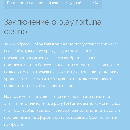
Перевод на банковский счет
1-5 дней
1%
Заключение о play fortuna
casino
Таким образом,
play fortuna casino
предоставляет игрокам
все необходимые ресурсы для увлекательного
времяпрепровождения. От разнообразия игр до
привлекательных бонусов, это казино оправдывает ожидания
пользователей, стремящихся к азарту и адреналину. Высокий
уровень безопасности и обслуживания только усиливает
положительное впечатление от игры.
Независимо от того, являются ли игроки новичками или
опытными уличителями, в
play fortuna casino
каждый найдет
что-то для себя. Главное — это возможность испытать удачу и
насладиться атмосферой азарта, оставаясь в безопасности и
комфорте.