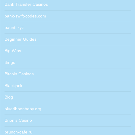
Bank Transfer Casinos
bank-swift-codes.com
baunti.xyz
Beginner Guides
Big Wins
Bingo
Bitcoin Casinos
Blackjack
Blog
blueribbonbaby.org
Brionis Casino
brunch-cafe.ru