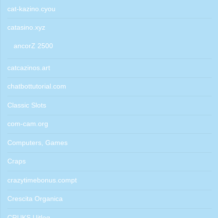
cat-kazino.cyou
catasino.xyz
ancorZ 2500
catcazinos.art
chatbottutorial.com
Classic Slots
com-cam.org
Computers, Games
Craps
crazytimebonus.compt
Crescita Organica
CRUKS Uitleg