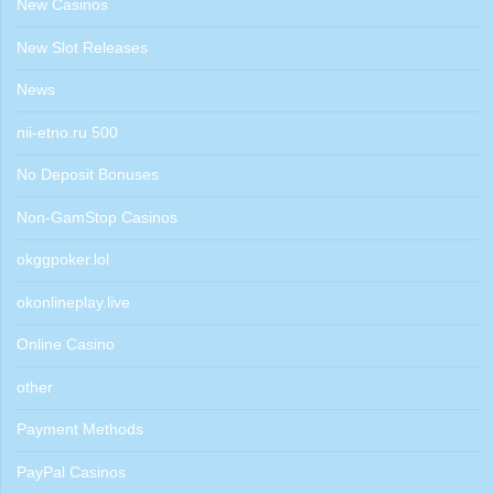
New Casinos
New Slot Releases
News
nii-etno.ru 500
No Deposit Bonuses
Non-GamStop Casinos
okggpoker.lol
okonlineplay.live
Online Casino
other
Payment Methods
PayPal Casinos