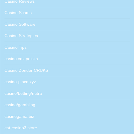
Casino Reviews
Casino Scams
Casino Software
Casino Strategies
Casino Tips
casino vox polska
Casino Zonder CRUKS
casino-pinco.xyz
casino/betting/nutra
casino/gambling
casinogama.biz
cat-casino3.store