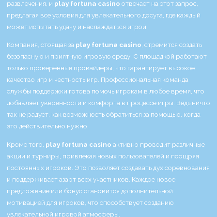
развлечения, и
play fortuna casino
отвечает на этот запрос,
предлагая все условия для увлекательного досуга, где каждый
может испытать удачу и наслаждаться игрой.
Компания, стоящая за
play fortuna casino
, стремится создать
безопасную и приятную игровую среду. С площадкой работают
только проверенные провайдеры, что гарантирует высокое
качество игр и честность игр. Профессиональная команда
службы поддержки готова помочь игрокам в любое время, что
добавляет уверенности и комфорта в процессе игры. Ведь ничто
так не радует, как возможность обратиться за помощью, когда
это действительно нужно.
Кроме того,
play fortuna casino
активно проводит различные
акции и турниры, привлекая новых пользователей и поощряя
постоянных игроков. Это позволяет создавать дух соревнования
и поддерживает азарт всех участников. Каждое новое
предложение или бонус становится дополнительной
мотивацией для игроков, что способствует созданию
увлекательной игровой атмосферы.