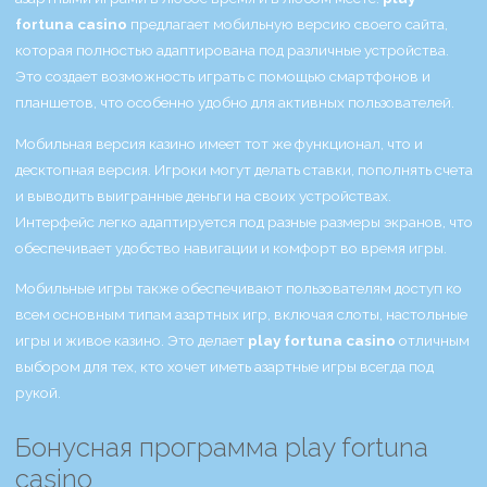
fortuna casino
предлагает мобильную версию своего сайта,
которая полностью адаптирована под различные устройства.
Это создает возможность играть с помощью смартфонов и
планшетов, что особенно удобно для активных пользователей.
Мобильная версия казино имеет тот же функционал, что и
десктопная версия. Игроки могут делать ставки, пополнять счета
и выводить выигранные деньги на своих устройствах.
Интерфейс легко адаптируется под разные размеры экранов, что
обеспечивает удобство навигации и комфорт во время игры.
Мобильные игры также обеспечивают пользователям доступ ко
всем основным типам азартных игр, включая слоты, настольные
игры и живое казино. Это делает
play fortuna casino
отличным
выбором для тех, кто хочет иметь азартные игры всегда под
рукой.
Бонусная программа play fortuna
casino