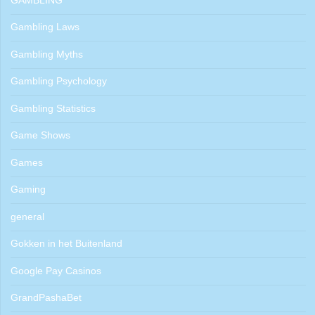
GAMBLING
Gambling Laws
Gambling Myths
Gambling Psychology
Gambling Statistics
Game Shows
Games
Gaming
general
Gokken in het Buitenland
Google Pay Casinos
GrandPashaBet