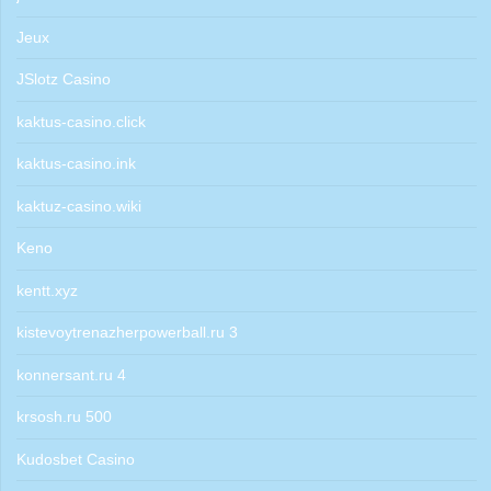
Jeux
JSlotz Casino
kaktus-casino.click
kaktus-casino.ink
kaktuz-casino.wiki
Keno
kentt.xyz
kistevoytrenazherpowerball.ru 3
konnersant.ru 4
krsosh.ru 500
Kudosbet Casino