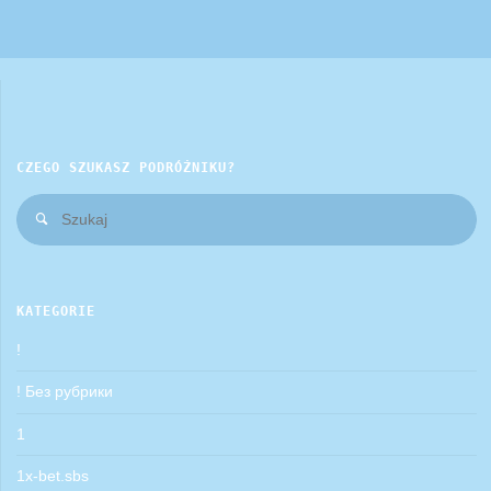
CZEGO SZUKASZ PODRÓŻNIKU?
Sz
Szukaj
KATEGORIE
!
! Без рубрики
1
1x-bet.sbs