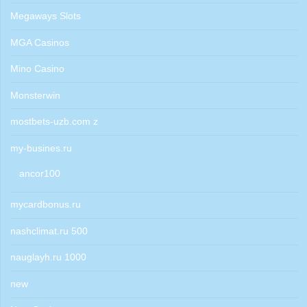
Megaways Slots
MGA Casinos
Mino Casino
Monsterwin
mostbets-uzb.com z
my-busines.ru
ancor100
mycardbonus.ru
nashclimat.ru 500
nauglayh.ru 1000
new