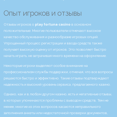
Опыт игроков и отзывы
Отзывы игроков о
play fortuna casino
в основном
положительные. Многие пользователи отмечают высокое
качество обслуживания и разнообразие игровых опций.
Упрощенный процесс регистрации и ввода средств также
получает высокую оценку от игроков. Это позволяет быстро
начать играть, не затрачивая много времени на оформление.
Некоторые игроки выделяют особое внимание на
профессионализм службы поддержки, отмечая, что все вопросы
решаются быстро и эффективно. Такие отзывы подтверждают
надежность и высокий уровень сервиса, предлагаемого казино.
Однако, как и в любом другом казино, есть и негативные отзывы,
в которых упоминаются проблемы с выводом средств. Тем не
менее, многие из этих вопросов касаются неправильного
заполнения анкеты или недостаточной проверки документов,