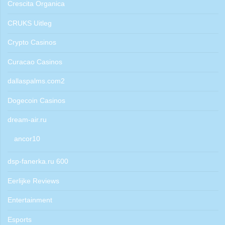
Crescita Organica
CRUKS Uitleg
Crypto Casinos
Curacao Casinos
dallaspalms.com2
Dogecoin Casinos
dream-air.ru
ancor10
dsp-fanerka.ru 600
Eerlijke Reviews
Entertainment
Esports