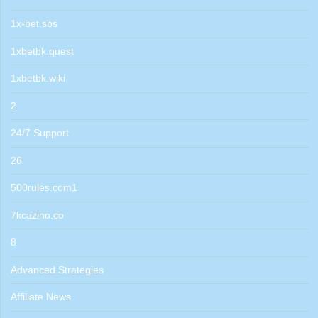
1x-bet.sbs
1xbetbk.quest
1xbetbk.wiki
2
24/7 Support
26
500rules.com1
7kcazino.co
8
Advanced Strategies
Affiliate News