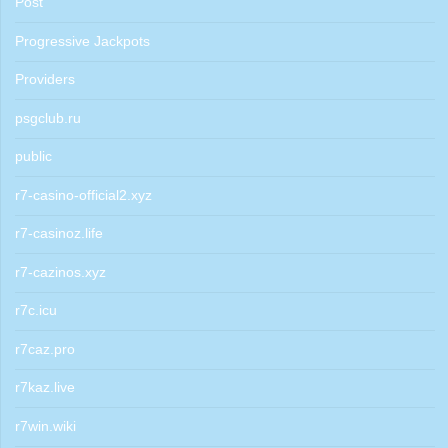
Post
Progressive Jackpots
Providers
psgclub.ru
public
r7-casino-official2.xyz
r7-casinoz.life
r7-cazinos.xyz
r7c.icu
r7caz.pro
r7kaz.live
r7win.wiki