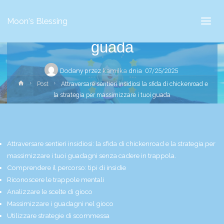
chickenroad e la strategia
Moon's Blessing
per massimizzare i tuoi
guada
Dodany przez
kamilka
dnia
07/25/2025
Strona
Post
Attraversare sentieri insidiosi la sfida di chickenroad e
główna
la strategia per massimizzare i tuoi guada
Attraversare sentieri insidiosi: la sfida di chickenroad e la strategia per
massimizzare i tuoi guadagni senza cadere in trappola.
Comprendere il percorso: tipi di insidie
Riconoscere le trappole mentali
Analizzare le scelte di gioco
Massimizzare i guadagni nel gioco
Utilizzare strategie di scommessa