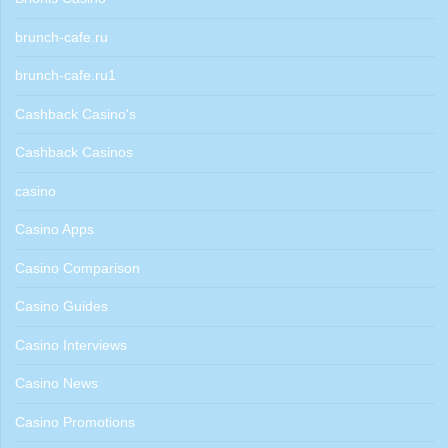
brunch-cafe.ru
brunch-cafe.ru1
Cashback Casino's
Cashback Casinos
casino
Casino Apps
Casino Comparison
Casino Guides
Casino Interviews
Casino News
Casino Promotions