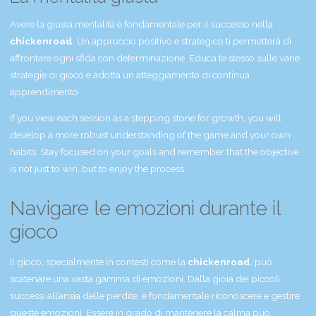
Avere la giusta mentalità è fondamentale per il successo nella
chickenroad
. Un approccio positivo e strategico ti permetterà di
affrontare ogni sfida con determinazione. Educa te stesso sulle varie
strategie di gioco e adotta un atteggiamento di continua
apprendimento
If you view each session as a stepping stone for growth, you will
develop a more robust understanding of the game and your own
habits. Stay focused on your goals and remember that the objective
is not just to win, but to enjoy the process.
Navigare le emozioni durante il
gioco
Il gioco, specialmente in contesti come la
chickenroad
, può
scatenare una vasta gamma di emozioni. Dalla gioia dei piccoli
successi all’ansia delle perdite, è fondamentale riconoscere e gestire
queste emozioni. Essere in grado di mantenere la calma può