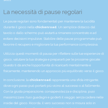
La necessità di pause regolari
Le pause regolari sono fondamentali per mantenere la lucidità
durante il gioco nella
chickenroad
. Un semplice distacco dal
tavolo o dallo schermo può aiutarti a rimanere concentrato e ad
evitare decisioni impulsive. Stabilire delle pause programmate può
favorire il recupero e migliorare la tua performance complessiva.
Utilizza questi momenti di pausa per riflettere sulle tue esperienze di
gioco, valutare la tua strategia e prepararti per le prossime giocate.
Questo ti dà anche l’opportunità di ricaricarti mentalmente e
fisicamente, mantenendo un approccio più equilibrato verso il gioco.
In conclusione, la
chickenroad
rappresenta una sfida intrigante,
dove ogni passo può portarti più vicino al successo o al fallimento.
Con la giusta preparazione, consapevolezza e disciplina, puoi
massimizzare i tuoi guadagni e goderti il viaggio senza cadere nelle
insidie del gioco. Ricorda, il vero successo non si misura solo in