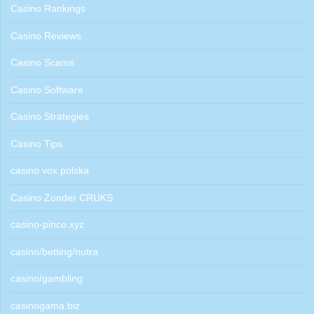
Casino Rankings
Casino Reviews
Casino Scams
Casino Software
Casino Strategies
Casino Tips
casino vox polska
Casino Zonder CRUKS
casino-pinco.xyz
casino/betting/nutra
casino/gambling
casinogama.biz