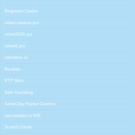
Ringospin Casino
riobet-casinos.pro
riobet2025.xyz
riobet5.pro
robostem.ru
Roulette
RTP Slots
Safe Gambling
Same Day Payout Casinos
saunasafari.ru 500
Scratch Cards