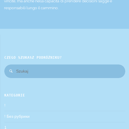
vincite, ma anche nella capacità di prendere decisioni sagge e
responsabili lungo il cammino.
CZEGO SZUKASZ PODRÓŻNIKU?
Sz
Szukaj
KATEGORIE
!
! Без рубрики
1