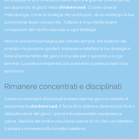
tuo approccio al gioco nella
chickenroad
. Ci sono diverse
metodologie, come la strategia del raddoppio, dove raddoppi le tue
scommesse dopo una perdita. Tuttavia, è importante essere
consapevoli del rischio associato a ogni strategia.
Non c’è una formula magica per vincere sempre, ma esistono dei
principi che possono guidarti. Imparare a adattare la tua strategia in
base all’andamento del gioco è cruciale per il successo a lungo
termine. La pratica e l’esperienza ti aiuteranno a perfezionare il tuo
approccio.
Rimanere concentrati e disciplinati
Essere concentrati e disciplinati è essenziale nel gioco e nell’arte di
percorrere la
chickenroad
. È facile farsi distrarre da emozioni forti o
dall’adrenalina del gioco, quindi è fondamentale mantenere la
calma. Stabilire dei limiti e una chiara visione di ciò che vuoi ottenere
ti aiuterà a rimanere sulla corretta traiettoria.