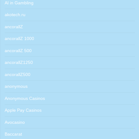
AI in Gambling
akotech.ru
ancorallZ
ancorallZ 1000
ancorallZ 500
ancorallZ1250
ancorallZ500
anonymous
Anonymous Casinos
Apple Pay Casinos
Avocasino
Baccarat