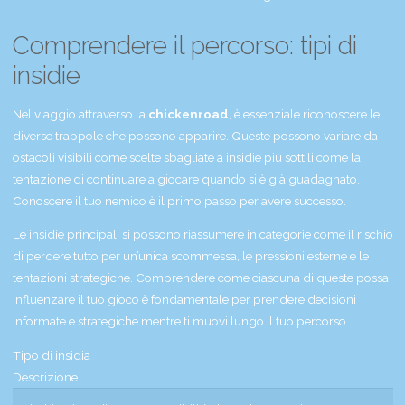
Comprendere il percorso: tipi di
insidie
Nel viaggio attraverso la
chickenroad
, è essenziale riconoscere le
diverse trappole che possono apparire. Queste possono variare da
ostacoli visibili come scelte sbagliate a insidie più sottili come la
tentazione di continuare a giocare quando si è già guadagnato.
Conoscere il tuo nemico è il primo passo per avere successo.
Le insidie principali si possono riassumere in categorie come il rischio
di perdere tutto per un’unica scommessa, le pressioni esterne e le
tentazioni strategiche. Comprendere come ciascuna di queste possa
influenzare il tuo gioco è fondamentale per prendere decisioni
informate e strategiche mentre ti muovi lungo il tuo percorso.
Tipo di insidia
Descrizione