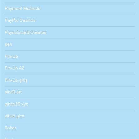
Payment Methods
PayPal Casinos
Paysafecard Casinos
pen
Pin-Up
Pin-Up AZ
Pin-Up giriş
pinc0.art
pinco25.xyz
pinko.pics
Poker