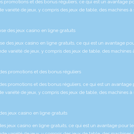
s promotions et des bonus réguliers, ce qui est un avantage po
e variété de jeux, y compris des jeux de table, des machines à 
se des jeux casino en ligne gratuits
e des jeux casino en ligne gratuits, ce qui est un avantage pou
e variété de jeux, y compris des jeux de table, des machines 
 des promotions et des bonus réguliers
des promotions et des bonus réguliers, ce qui est un avantage 
e variété de jeux, y compris des jeux de table, des machines à 
des jeux casino en ligne gratuits
es jeux casino en ligne gratuits, ce qui est un avantage pour le
e variété de jeux, y compris des jeux de table, des machines 