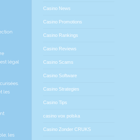
Casino News
Casino Promotions
ection
Casino Rankings
Casino Reviews
re
est légal
Casino Scams
Casino Software
curisées.
Casino Strategies
t les
Casino Tips
nt
casino vox polska
Casino Zonder CRUKS
le, les