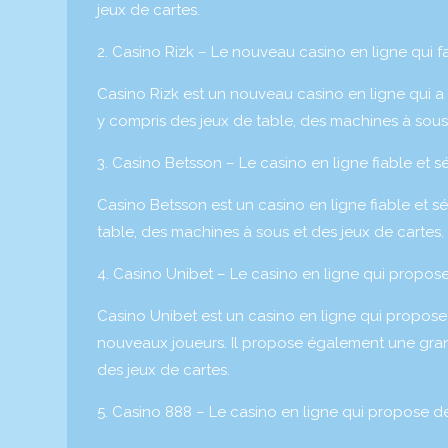
jeux de cartes.
2. Casino Rizk – Le nouveau casino en ligne qui fa
Casino Rizk est un nouveau casino en ligne qui a
y compris des jeux de table, des machines à sous 
3. Casino Betsson – Le casino en ligne fiable et s
Casino Betsson est un casino en ligne fiable et s
table, des machines à sous et des jeux de cartes. 
4. Casino Unibet – Le casino en ligne qui propose
Casino Unibet est un casino en ligne qui propose 
nouveaux joueurs. Il propose également une grand
des jeux de cartes.
5. Casino 888 – Le casino en ligne qui propose d