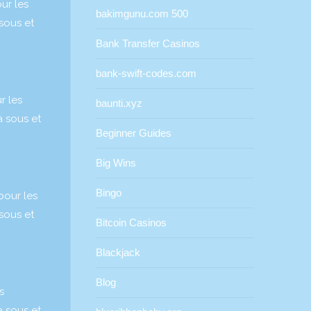
ur les
bakimgunu.com 500
sous et
Bank Transfer Casinos
bank-swift-codes.com
r les
baunti.xyz
à sous et
Beginner Guides
Big Wins
Bingo
pour les
sous et
Bitcoin Casinos
Blackjack
Blog
s
à sous et