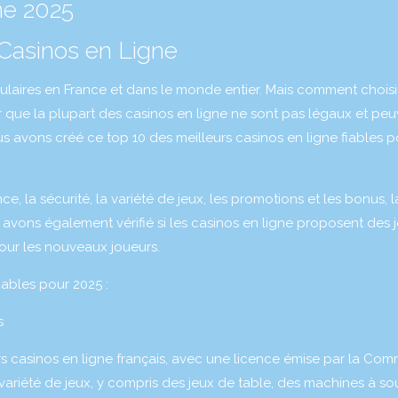
ne 2025
 Casinos en Ligne
laires en France et dans le monde entier. Mais comment choisir
er que la plupart des casinos en ligne ne sont pas légaux et pe
us avons créé ce top 10 des meilleurs casinos en ligne fiables 
nce, la sécurité, la variété de jeux, les promotions et les bonus, l
s avons également vérifié si les casinos en ligne proposent des 
pour les nouveaux joueurs.
iables pour 2025 :
s
s casinos en ligne français, avec une licence émise par la Com
 variété de jeux, y compris des jeux de table, des machines à so