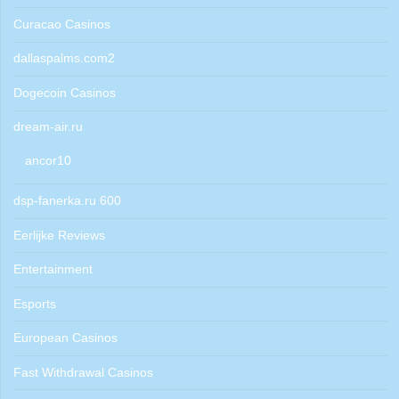
Curacao Casinos
dallaspalms.com2
Dogecoin Casinos
dream-air.ru
ancor10
dsp-fanerka.ru 600
Eerlijke Reviews
Entertainment
Esports
European Casinos
Fast Withdrawal Casinos