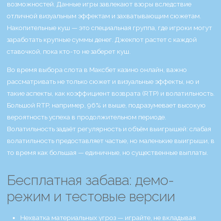
возможностей. Данные игры завлекают взоры вследствие
отличной визуальным эффектам и захватывающим сюжетам.
Накопительные куш — это специальная группа, где игроки могут
заработать крупные суммы денег. Джекпот растет с каждой
ставочкой, пока кто-то не заберет куш.
Во время выбора слота в Максбет казино онлайн, важно
рассматривать не только сюжет и визуальные эффекты, но и
такие аспекты, как коэффициент возврата (RTP) и волатильность.
Большой RTP, например, 96% и выше, подразумевает высокую
вероятность успеха в продолжительном периоде.
Волатильность задаёт регулярность и объём выигрышей: слабая
волатильность предоставляет частые, но маленькие выигрыши, в
то время как большая — единичные, но существенные выплаты.
Бесплатная забава: демо-
режим и тестовые версии
Нехватка материальных угроз — играйте, не вкладывая