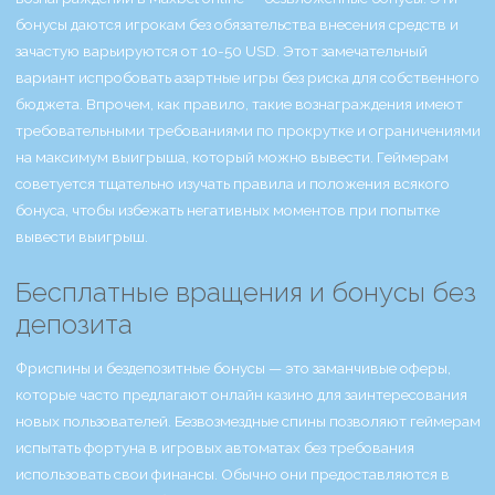
бонусы даются игрокам без обязательства внесения средств и
зачастую варьируются от 10-50 USD. Этот замечательный
вариант испробовать азартные игры без риска для собственного
бюджета. Впрочем, как правило, такие вознаграждения имеют
требовательными требованиями по прокрутке и ограничениями
на максимум выигрыша, который можно вывести. Геймерам
советуется тщательно изучать правила и положения всякого
бонуса, чтобы избежать негативных моментов при попытке
вывести выигрыш.
Бесплатные вращения и бонусы без
депозита
Фриспины и бездепозитные бонусы — это заманчивые оферы,
которые часто предлагают онлайн казино для заинтересования
новых пользователей. Безвозмездные спины позволяют геймерам
испытать фортуна в игровых автоматах без требования
использовать свои финансы. Обычно они предоставляются в