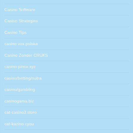
Casino Software
Casino Strategies
Casino Tips
casino vox polska
Casino Zonder CRUKS
casino-pinco.xyz
casino/betting/nutra
casino/gambling
casinogama.biz
cat-casino3.store
cat-kazino.cyou