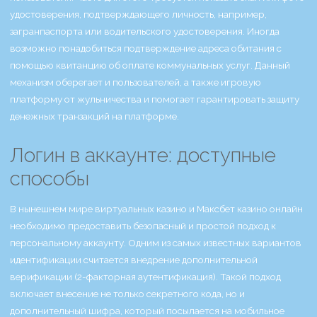
удостоверения, подтверждающего личность, например,
загранпаспорта или водительского удостоверения. Иногда
возможно понадобиться подтверждение адреса обитания с
помощью квитанцию об оплате коммунальных услуг. Данный
механизм оберегает и пользователей, а также игровую
платформу от жульничества и помогает гарантировать защиту
денежных транзакций на платформе.
Логин в аккаунте: доступные
способы
В нынешнем мире виртуальных казино и Максбет казино онлайн
необходимо предоставить безопасный и простой подход к
персональному аккаунту. Одним из самых известных вариантов
идентификации считается внедрение дополнительной
верификации (2-факторная аутентификация). Такой подход
включает внесение не только секретного кода, но и
дополнительный шифра, который посылается на мобильное