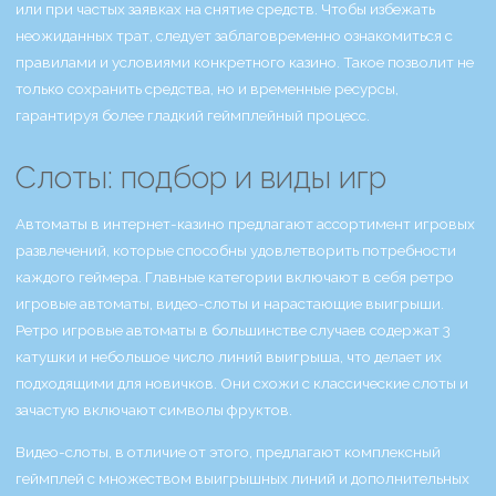
или при частых заявках на снятие средств. Чтобы избежать
неожиданных трат, следует заблаговременно ознакомиться с
правилами и условиями конкретного казино. Такое позволит не
только сохранить средства, но и временные ресурсы,
гарантируя более гладкий геймплейный процесс.
Слоты: подбор и виды игр
Автоматы в интернет-казино предлагают ассортимент игровых
развлечений, которые способны удовлетворить потребности
каждого геймера. Главные категории включают в себя ретро
игровые автоматы, видео-слоты и нарастающие выигрыши.
Ретро игровые автоматы в большинстве случаев содержат 3
катушки и небольшое число линий выигрыша, что делает их
подходящими для новичков. Они схожи с классические слоты и
зачастую включают символы фруктов.
Видео-слоты, в отличие от этого, предлагают комплексный
геймплей с множеством выигрышных линий и дополнительных