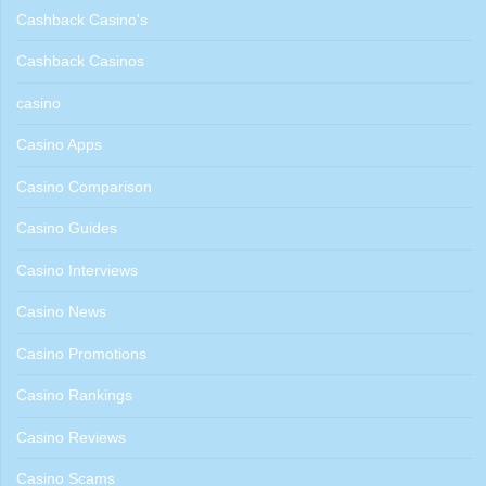
Cashback Casino's
Cashback Casinos
casino
Casino Apps
Casino Comparison
Casino Guides
Casino Interviews
Casino News
Casino Promotions
Casino Rankings
Casino Reviews
Casino Scams