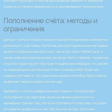
соответствующего способа авторизации зависит от выборов
клиента и степени уверенности в применяемым технологиям.
Пополнение счёта: методы и
ограничения
Депозит счёта в онлайн-казино становится значимым элементом
для всякого участника. Наиболее распространёнными методами
являются банковские карточки, такие как Visa и MasterCard, а
также электронные кошельки, включая Skrill и Neteller. Указанные
способы гарантируют быстрые и надёжные операции, что делает
их подходящими для большинства пользователей. Впрочем
следует учитывать, что отдельные казино способны брать сборы
за депозит через конкретные методы.
Вдобавок к этому, внедрение криптовалют приобретает
популярность вследствие своей конфиденциальности и
неимению третьих лиц. Биткойн и Ethereum позволяют игрокам
мгновенно добавлять к счет без лишних затрат. Впрочем,