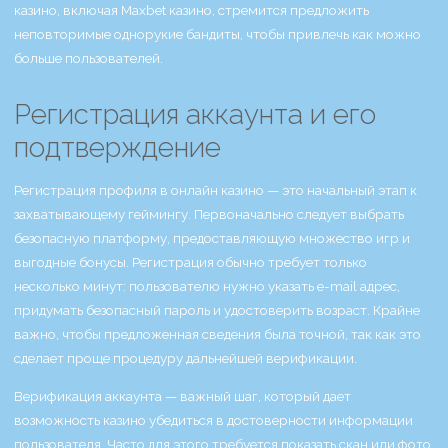
казино, включая
Maxbet казино
, стремится предложить
неповторимые однорукие бандиты, чтобы привлечь как можно
больше пользователей.
Регистрация аккаунта и его
подтверждение
Регистрация профиля в онлайн казино — это начальный этап к
захватывающему геймингу. Первоначально следует выбрать
безопасную платформу, предоставляющую множество игр и
выгодные бонусы. Регистрация обычно требует только
несколько минут: пользователю нужно указать e-mail адрес,
придумать безопасный пароль и удостоверить возраст. Крайне
важно, чтобы предложенная сведения была точной, так как это
сделает проще процедуру дальнейшей верификации.
Верификация аккаунта — важный шаг, который дает
возможность казино убедиться в достоверности информации
пользователя. Часто для этого требуется показать скан или фото