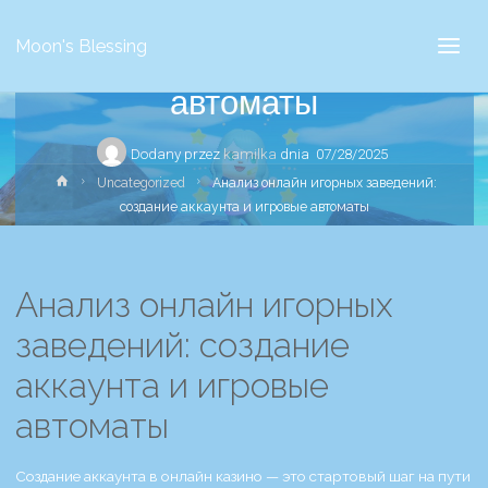
заведений: создание
Moon's Blessing
аккаунта и игровые
автоматы
Dodany przez
kamilka
dnia
07/28/2025
Strona
Uncategorized
Анализ онлайн игорных заведений:
główna
создание аккаунта и игровые автоматы
Анализ онлайн игорных
заведений: создание
аккаунта и игровые
автоматы
Создание аккаунта в онлайн казино — это стартовый шаг на пути