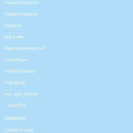
Featured Casino's
Featured Casinos
Features
find a wife
flagshipuniversity.ru 2
Forex News
FoxSlots Casino
Free Spins
free_spin_bonuse
ancor500
GAMBLING
Gambling Laws