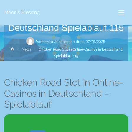
Chicken Road Slot in
Moon's Blessing
Online-Casinos in
Deutschland Spielablauf.115
Dodany przez
kamilka
dnia
07/28/2025
Strona
News
Chicken Road Slot in Online-Casinos in Deutschland
główna
Spielablauf.115
Chicken Road Slot in Online-
Casinos in Deutschland –
Spielablauf