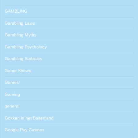
GAMBLING
Gambling Laws
Gambling Myths
Gambling Psychology
Gambling Statistics
Game Shows
Games
Gaming
general
Gokken in het Buitenland
Google Pay Casinos