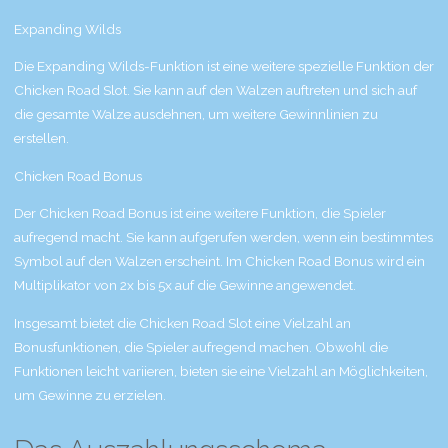
Expanding Wilds
Die Expanding Wilds-Funktion ist eine weitere spezielle Funktion der
Chicken Road Slot. Sie kann auf den Walzen auftreten und sich auf
die gesamte Walze ausdehnen, um weitere Gewinnlinien zu
erstellen.
Chicken Road Bonus
Der Chicken Road Bonus ist eine weitere Funktion, die Spieler
aufregend macht. Sie kann aufgerufen werden, wenn ein bestimmtes
Symbol auf den Walzen erscheint. Im Chicken Road Bonus wird ein
Multiplikator von 2x bis 5x auf die Gewinne angewendet.
Insgesamt bietet die Chicken Road Slot eine Vielzahl an
Bonusfunktionen, die Spieler aufregend machen. Obwohl die
Funktionen leicht variieren, bieten sie eine Vielzahl an Möglichkeiten,
um Gewinne zu erzielen.