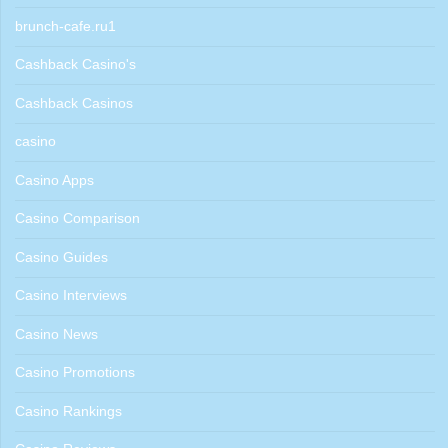
brunch-cafe.ru1
Cashback Casino's
Cashback Casinos
casino
Casino Apps
Casino Comparison
Casino Guides
Casino Interviews
Casino News
Casino Promotions
Casino Rankings