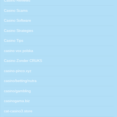
Casino Reviews
Casino Scams
Casino Software
Casino Strategies
Casino Tips
casino vox polska
Casino Zonder CRUKS
casino-pinco.xyz
casino/betting/nutra
casino/gambling
casinogama.biz
cat-casino3.store