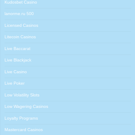
Kudosbet Casino
lanorme.ru 500
Licensed Casinos
Litecoin Casinos
Live Baccarat
Live Blackjack
Live Casino
Live Poker
Low Volatility Slots
Low Wagering Casinos
Loyalty Programs
Mastercard Casinos