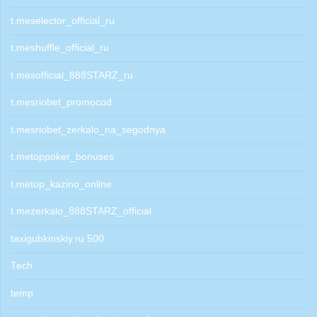
t.meselector_official_ru
t.meshuffle_official_ru
t.mesofficial_888STARZ_ru
t.mesriobet_promocod
t.mesriobet_zerkalo_na_segodnya
t.metoppoker_bonuses
t.metop_kazino_online
t.mezerkalo_888STARZ_official
taxigubkinskiy.ru 500
Tech
temp