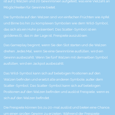
ist auf 5 Walzen und 20 Gewinnlinien aufgeteilt, was eine Vielzahl an
Möglichkeiten für Gewinne bietet.
Die Symbole auf den Walzen sind von einfachen Früchten wie Apfel
und Birne bis hin zu komplexen Symbolen wie dem Wild-Symbol,
das sich als ein Huhn präsentiert. Das Scatter-Symbol ist ein
goldenes Ei, das in der Lage ist, Freispiele auszulösen.
Das Gameplay beginnt, wenn Sie den Slot starten und die Walzen
drehen. Jedes Mal, wenn Sie eine Gewinnlinie ausfüllen, wird ein
Gewinn ausbezahlt. Wenn Sie fünf Walzen mit demselben Symbol
ausfüllen, wird ein Jackpot ausbezahlt.
Das Wild-Symbol kann sich auf beliebigen Positionen auf den
Walzen befinden und ersetzt alle anderen Symbole, außer dem
Scatter-Symbol. Das Scatter-Symbol kann sich auf beliebigen
Positionen auf den Walzen befinden und auslöst Freispiele, wenn es
sich auf den Walzen befindet.
Die Freispiele können bis zu 20-mal auslöst und bieten eine Chance,
um einen großen Gewinn zu erzielen. Während der Freispiele