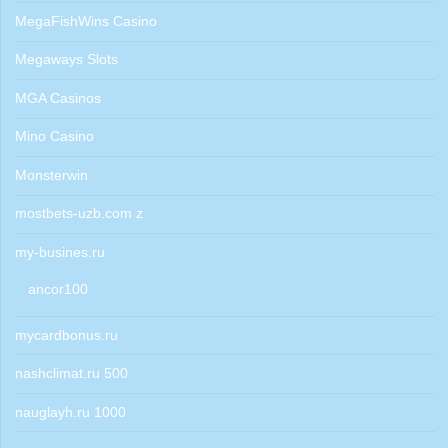
MegaFishWins Casino
Megaways Slots
MGA Casinos
Mino Casino
Monsterwin
mostbets-uzb.com z
my-busines.ru
ancor100
mycardbonus.ru
nashclimat.ru 500
nauglayh.ru 1000