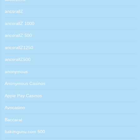
ancorallZ
ancorallZ 1000
ancorallZ 500
ancorallZ1250
ancorallZ500
anonymous
Anonymous Casinos
Apple Pay Casinos
Avocasino
Baccarat
bakimgunu.com 500