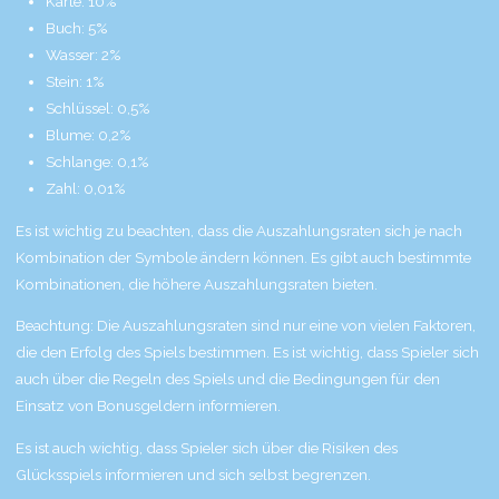
Karte: 10%
Buch: 5%
Wasser: 2%
Stein: 1%
Schlüssel: 0,5%
Blume: 0,2%
Schlange: 0,1%
Zahl: 0,01%
Es ist wichtig zu beachten, dass die Auszahlungsraten sich je nach
Kombination der Symbole ändern können. Es gibt auch bestimmte
Kombinationen, die höhere Auszahlungsraten bieten.
Beachtung: Die Auszahlungsraten sind nur eine von vielen Faktoren,
die den Erfolg des Spiels bestimmen. Es ist wichtig, dass Spieler sich
auch über die Regeln des Spiels und die Bedingungen für den
Einsatz von Bonusgeldern informieren.
Es ist auch wichtig, dass Spieler sich über die Risiken des
Glücksspiels informieren und sich selbst begrenzen.