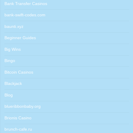
Bank Transfer Casinos
bank-swift-codes.com
baunti.xyz
Beginner Guides
Big Wins
Bingo
Bitcoin Casinos
Blackjack
Blog
blueribbonbaby.org
Brionis Casino
brunch-cafe.ru