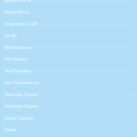
selector-ok.ru
shkola-90.ru
shop-profi.ru 600
Sic Bo
Skrill Casinos
Slot Games
Slot Providers
Slot Tournaments
Slotorado Casino
SlotStake Casino
Social Casinos
Spiele