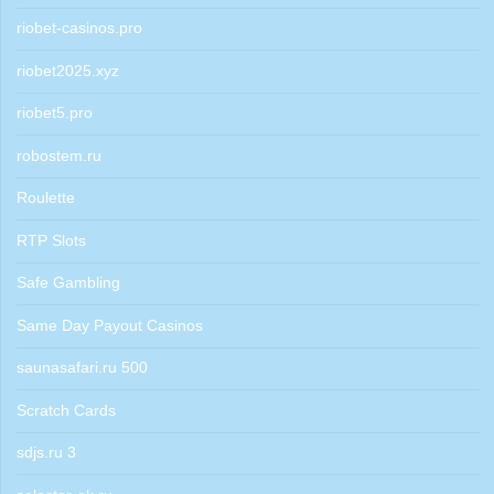
riobet-casinos.pro
riobet2025.xyz
riobet5.pro
robostem.ru
Roulette
RTP Slots
Safe Gambling
Same Day Payout Casinos
saunasafari.ru 500
Scratch Cards
sdjs.ru 3