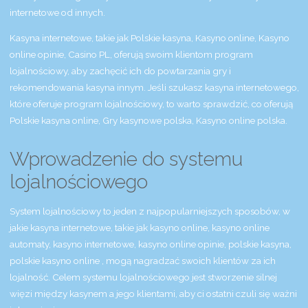
internetowe od innych.
Kasyna internetowe, takie jak Polskie kasyna, Kasyno online, Kasyno
online opinie, Casino PL, oferują swoim klientom program
lojalnościowy, aby zachęcić ich do powtarzania gry i
rekomendowania kasyna innym. Jeśli szukasz kasyna internetowego,
które oferuje program lojalnościowy, to warto sprawdzić, co oferują
Polskie kasyna online, Gry kasynowe polska, Kasyno online polska.
Wprowadzenie do systemu
lojalnościowego
System lojalnościowy to jeden z najpopularniejszych sposobów, w
jakie kasyna internetowe, takie jak kasyno online, kasyno online
automaty, kasyno internetowe, kasyno online opinie, polskie kasyna,
polskie kasyno online
, mogą nagradzać swoich klientów za ich
lojalność. Celem systemu lojalnościowego jest stworzenie silnej
więzi między kasynem a jego klientami, aby ci ostatni czuli się ważni