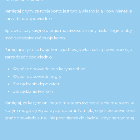
Pamiętaj o tym, że twoje konto jest twoją własnością i powinieneś je
zarządzać odpowiednio.
Sprawdź, czy kasyno oferuje możliwość zmiany hasła i loginu, aby
móc zabezpieczyć swoje konto.
Pamiętaj o tym, że twoje konto jest twoją własnością i powinieneś je
zarządzać odpowiednio.
Wybór odpowiedniego kasyna online
Wybór odpowiedniej gry
Zarządzanie depozytem
Zarządzanie kontem
Pamiętaj, że kasyno online jest miejscem rozrywki, a nie miejscem, w
którym mogą się wydarzyć problemi. Pamiętaj o tym, że powinieneś
grać odpowiedzialnie i nie powinieneś dokładnie liczyć na wygraną.