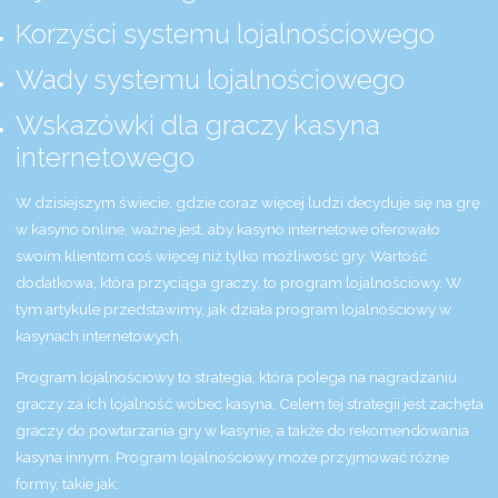
Korzyści systemu lojalnościowego
Wady systemu lojalnościowego
Wskazówki dla graczy kasyna
internetowego
W dzisiejszym świecie, gdzie coraz więcej ludzi decyduje się na grę
w kasyno online, ważne jest, aby kasyno internetowe oferowało
swoim klientom coś więcej niż tylko możliwość gry. Wartość
dodatkowa, która przyciąga graczy, to program lojalnościowy. W
tym artykule przedstawimy, jak działa program lojalnościowy w
kasynach internetowych.
Program lojalnościowy to strategia, która polega na nagradzaniu
graczy za ich lojalność wobec kasyna. Celem tej strategii jest zachęta
graczy do powtarzania gry w kasynie, a także do rekomendowania
kasyna innym. Program lojalnościowy może przyjmować różne
formy, takie jak: