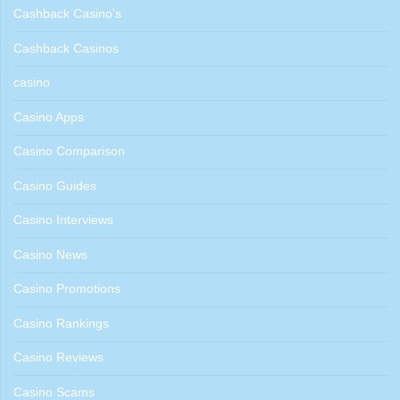
Cashback Casino's
Cashback Casinos
casino
Casino Apps
Casino Comparison
Casino Guides
Casino Interviews
Casino News
Casino Promotions
Casino Rankings
Casino Reviews
Casino Scams