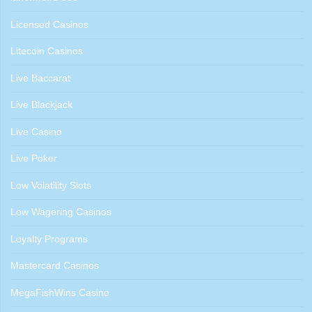
Licensed Casinos
Litecoin Casinos
Live Baccarat
Live Blackjack
Live Casino
Live Poker
Low Volatility Slots
Low Wagering Casinos
Loyalty Programs
Mastercard Casinos
MegaFishWins Casino