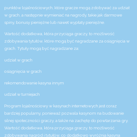
punktów lojalnościowych, które gracze mogą zdobywać za udział
w grach, a następnie wymieniać na nagrody, takie jak darmowe
spiny, bonusy pieniężne lub nawet wypłaty pieniężne.
Wartość dodatkowa, która przyciąga graczy, to możliwość
zdobywania tytułów, które mogą być nagradzane za osiągnięcia w
grach. Tytuły mogą być nagradzane za:
udział w grach
osiągnięcia w grach
rekomendowanie kasyna innym
udział w turniejach
Program lojalnościowy w kasynach internetowych jest coraz
bardziej popularny, ponieważ pozwala kasynom na budowanie
silnej społeczności graczy, a także na zachętę do powtarzania gry.
Wartość dodatkowa, która przyciąga graczy, to możliwość
zdobywania nagród i tytułów, co dodatkowo wyróżnia kasyna