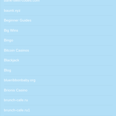
bank-swift-codes.com
baunti.xyz
Beginner Guides
Big Wins
Bingo
Bitcoin Casinos
Blackjack
Blog
blueribbonbaby.org
Brionis Casino
brunch-cafe.ru
brunch-cafe.ru1