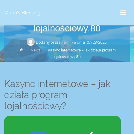
Kasyno internetowe – jak
Moon's Blessing
działa program
lojalnościowy.80
Dodany przez
kamilka
dnia
07/28/2025
Strona
News
Kasyno internetowe – jak działa program
główna
lojalnościowy.80
Kasyno internetowe – jak
działa program
lojalnościowy?