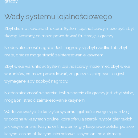
graczy.
Wady systemu lojalnościowego
Zbyt skomplikowana struktura: System lojalnościowy może być zbyt
skomplikowany, co może powodować frustrację u graczy.
Niedostateczność nagród: Jeśli nagrody są zbyt rzadkie lub zbyt
małe, gracze mogą stracić zainteresowanie kasynem.
Zbyt wiele warunków: System lojalnościowy może mieć zbyt wiele
warunków, co może powodować, że gracze są niepewni, co jest
wymagane, aby zdobyć nagrody.
Niedostateczność wsparcia: Jeśli wsparcie dla graczy jest zbyt słabe,
mogą oni stracić zainteresowanie kasynem.
Warto zauważyć, że korzyści systemu lojalnościowego są bardziej
widoczne w kasynach online, które oferują szeroki wybór gier, takich
jak kasyno online, kasyno online opinie, gry kasynowe polska, polskie
kasyno, casino pl, kasyno internetowe, kasyno online automaty.