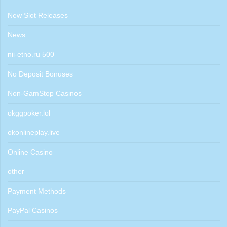
New Slot Releases
News
nii-etno.ru 500
No Deposit Bonuses
Non-GamStop Casinos
okggpoker.lol
okonlineplay.live
Online Casino
other
Payment Methods
PayPal Casinos