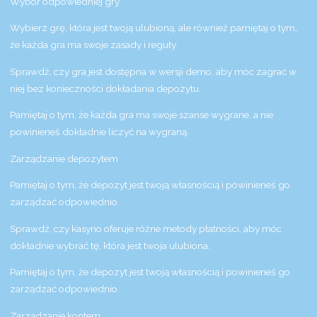
Wybór odpowiedniej gry
Wybierz grę, która jest twoją ulubioną, ale również pamiętaj o tym,
że każda gra ma swoje zasady i reguły.
Sprawdź, czy gra jest dostępna w wersji demo, aby móc zagrać w
niej bez konieczności dokładania depozytu.
Pamiętaj o tym, że każda gra ma swoje szanse wygrane, a nie
powinieneś dokładnie liczyć na wygraną.
Zarządzanie depozytem
Pamiętaj o tym, że depozyt jest twoją własnością i powinieneś go
zarządzać odpowiednio.
Sprawdź, czy kasyno oferuje różne metody płatności, aby móc
dokładnie wybrać tę, która jest twoja ulubiona.
Pamiętaj o tym, że depozyt jest twoją własnością i powinieneś go
zarządzać odpowiednio.
Zarządzanie kontem