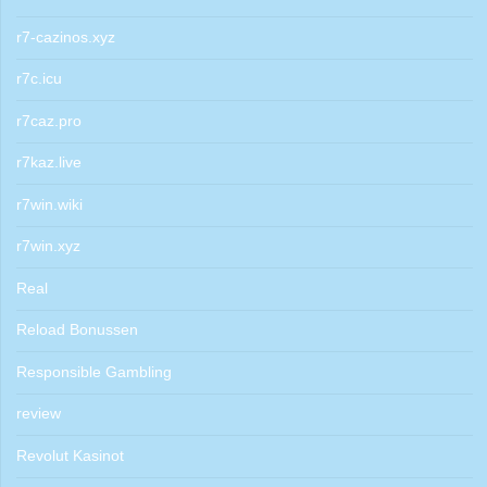
r7-cazinos.xyz
r7c.icu
r7caz.pro
r7kaz.live
r7win.wiki
r7win.xyz
Real
Reload Bonussen
Responsible Gambling
review
Revolut Kasinot