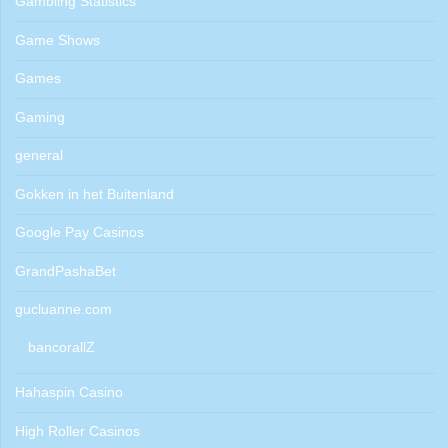
Gambling Statistics
Game Shows
Games
Gaming
general
Gokken in het Buitenland
Google Pay Casinos
GrandPashaBet
gucluanne.com
bancorallZ
Hahaspin Casino
High Roller Casinos