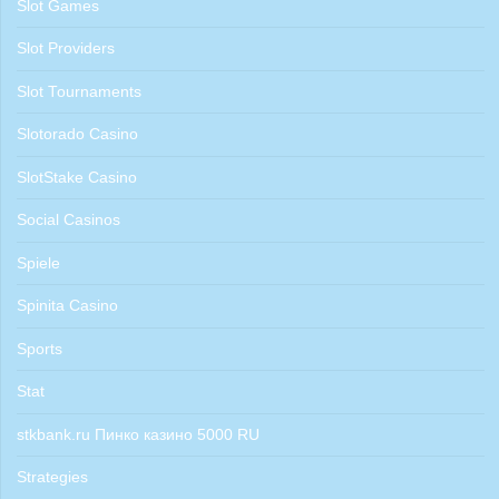
Slot Games
Slot Providers
Slot Tournaments
Slotorado Casino
SlotStake Casino
Social Casinos
Spiele
Spinita Casino
Sports
Stat
stkbank.ru Пинко казино 5000 RU
Strategies