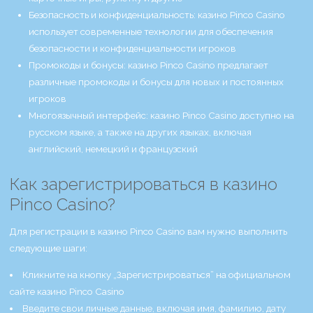
Безопасность и конфиденциальность: казино Pinco Casino
использует современные технологии для обеспечения
безопасности и конфиденциальности игроков
Промокоды и бонусы: казино Pinco Casino предлагает
различные промокоды и бонусы для новых и постоянных
игроков
Многоязычный интерфейс: казино Pinco Casino доступно на
русском языке, а также на других языках, включая
английский, немецкий и французский
Как зарегистрироваться в казино
Pinco Casino?
Для регистрации в казино Pinco Casino вам нужно выполнить
следующие шаги:
Кликните на кнопку „Зарегистрироваться” на официальном
сайте казино Pinco Casino
Введите свои личные данные, включая имя, фамилию, дату