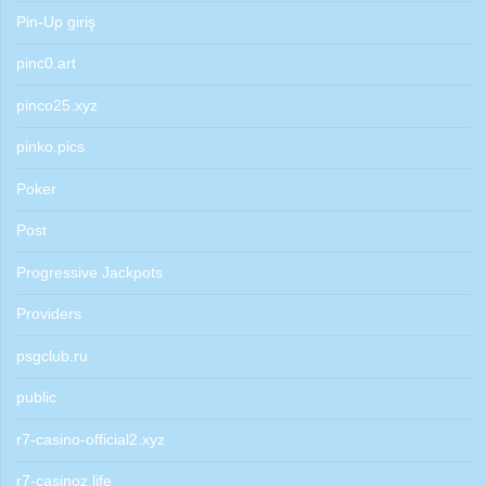
Pin-Up giriş
pinc0.art
pinco25.xyz
pinko.pics
Poker
Post
Progressive Jackpots
Providers
psgclub.ru
public
r7-casino-official2.xyz
r7-casinoz.life