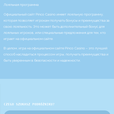
Лояльная программа
Официальный сайт Pinco Casino имеет лояльную программу,
которая позволяет игрокам получать бонусы и преимущества за
свою лояльность. Это может быть дополнительный бонус для
лояльных игроков, или специальные предложения для тех, кто
играет на официальном сайте.
В целом, игра на официальном сайте Pinco Casino – это лучший
способ насладиться процессом игры, получать преимущества и
быть уверенным в безопасности и надежности.
CZEGO SZUKASZ PODRÓŻNIKU?
Sz