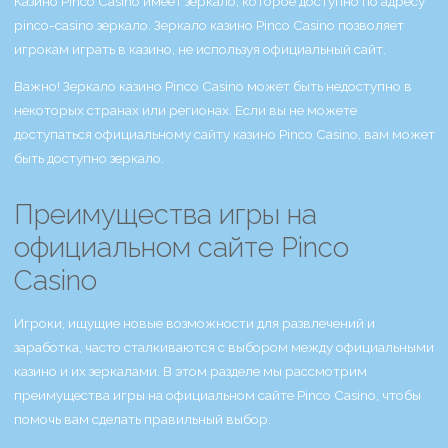
Казино Pinco Casino имеет зеркало, которое доступно по адресу
pinco-casino зеркало. Зеркало казино Pinco Casino позволяет
игрокам играть в казино, не используя официальный сайт.
Важно! Зеркало казино Pinco Casino может быть недоступно в
некоторых странах или регионах. Если вы не можете
доступаться официальному сайту казино Pinco Casino, вам может
быть доступно зеркало.
Преимущества игры на
официальном сайте Pinco
Casino
Игроки, ищущие новые возможности для развлечений и
заработка, часто сталкиваются с выбором между официальными
казино и их зеркалами. В этом разделе мы рассмотрим
преимущества игры на официальном сайте Pinco Casino, чтобы
помочь вам сделать правильный выбор.