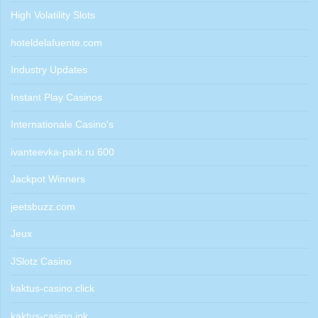
High Volatility Slots
hoteldelafuente.com
Industry Updates
Instant Play Casinos
Internationale Casino's
ivanteevka-park.ru 600
Jackpot Winners
jeetsbuzz.com
Jeux
JSlotz Casino
kaktus-casino.click
kaktus-casino.ink