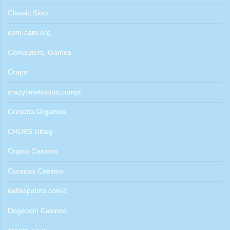
Classic Slots
com-cam.org
Computers, Games
Craps
crazytimebonus.compt
Crescita Organica
CRUKS Uitleg
Crypto Casinos
Curacao Casinos
dallaspalms.com2
Dogecoin Casinos