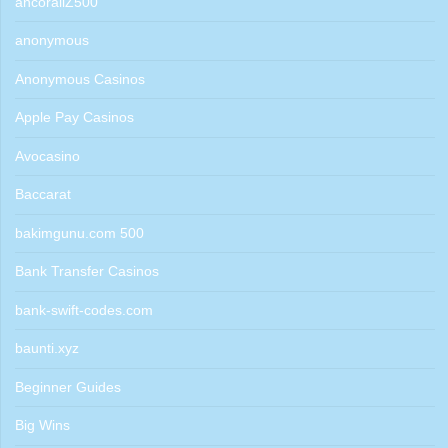
ancorallZ500
anonymous
Anonymous Casinos
Apple Pay Casinos
Avocasino
Baccarat
bakimgunu.com 500
Bank Transfer Casinos
bank-swift-codes.com
baunti.xyz
Beginner Guides
Big Wins