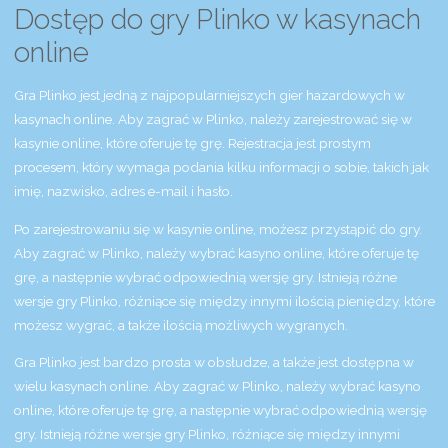
Dostęp do gry Plinko w kasynach
online
Gra Plinko jest jedną z najpopularniejszych gier hazardowych w
kasynach online. Aby zagrać w Plinko, należy zarejestrować się w
kasynie online, które oferuje tę grę. Rejestracja jest prostym
procesem, który wymaga podania kilku informacji o sobie, takich jak
imię, nazwisko, adres e-mail i hasło.
Po zarejestrowaniu się w kasynie online, możesz przystąpić do gry.
Aby zagrać w Plinko, należy wybrać kasyno online, które oferuje tę
grę, a następnie wybrać odpowiednią wersję gry. Istnieją różne
wersje gry Plinko, różniące się między innymi ilością pieniędzy, które
możesz wygrać, a także ilością możliwych wygranych.
Gra Plinko jest bardzo prosta w obsłudze, a także jest dostępna w
wielu kasynach online. Aby zagrać w Plinko, należy wybrać kasyno
online, które oferuje tę grę, a następnie wybrać odpowiednią wersję
gry. Istnieją różne wersje gry Plinko, różniące się między innymi