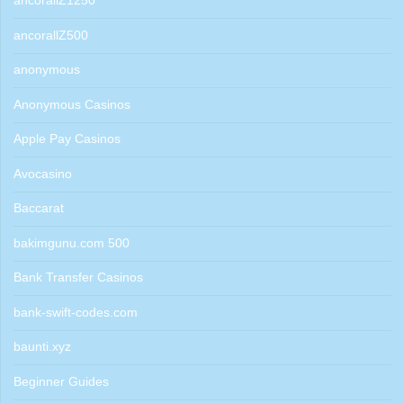
ancorallZ1250
ancorallZ500
anonymous
Anonymous Casinos
Apple Pay Casinos
Avocasino
Baccarat
bakimgunu.com 500
Bank Transfer Casinos
bank-swift-codes.com
baunti.xyz
Beginner Guides