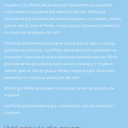
wygraną. Czy Plinko jest skutecznym sposobem na wygraną?
Odpowiedź na to pytanie jest niejednoznaczna. Plinko jest
hazardową grą, a hazard jest zawsze związany z ryzykiem. Jednak,
gracze, którzy grają w Plinko, mogą wygrać duże sumy pieniędzy,
co może być atrakcyjne dla nich.
Gra Plinko jest również popularna wśród graczy, którzy szukają
sposobu na rozrywkę. Czy Plinko jest skutecznym sposobem na
rozrywkę? Odpowiedź na to pytanie jest niejednoznaczna. Plinko
jest hazardową grą, a hazard jest zawsze związany z ryzykiem.
Jednak, gracze, którzy grają w Plinko, mogą wygrać duże sumy
pieniędzy, co może być atrakcyjne dla nich.
Wyniki gry Plinko są losowe, co oznacza, że nie ma sposobu na
wygraną.
Gra Plinko jest hazardową grą, a hazard jest zawsze związany z
ryzykiem.