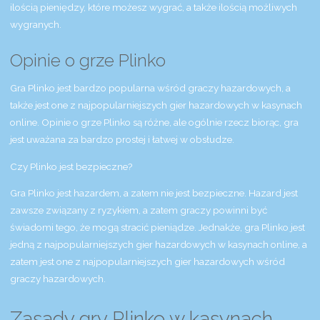
ilością pieniędzy, które możesz wygrać, a także ilością możliwych
wygranych.
Opinie o grze Plinko
Gra Plinko jest bardzo popularna wśród graczy hazardowych, a
także jest one z najpopularniejszych gier hazardowych w kasynach
online. Opinie o grze Plinko są różne, ale ogólnie rzecz biorąc, gra
jest uważana za bardzo prostej i łatwej w obsłudze.
Czy Plinko jest bezpieczne?
Gra Plinko jest hazardem, a zatem nie jest bezpieczne. Hazard jest
zawsze związany z ryzykiem, a zatem graczy powinni być
świadomi tego, że mogą stracić pieniądze. Jednakże, gra Plinko jest
jedną z najpopularniejszych gier hazardowych w kasynach online, a
zatem jest one z najpopularniejszych gier hazardowych wśród
graczy hazardowych.
Zasady gry Plinko w kasynach