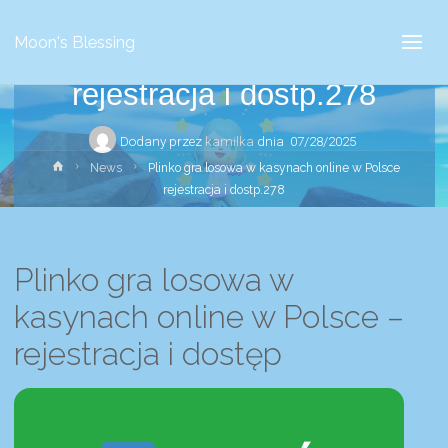
Plinko gra losowa w
Moon's Blessing
kasynach online w Polsce
rejestracja i dostp.278
Dodany przez
kamilka
dnia
07/28/2025
Strona
News
Plinko gra losowa w kasynach online w Polsce
główna
rejestracja i dostp.278
Plinko gra losowa w
kasynach online w Polsce –
rejestracja i dostęp