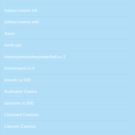
kaktus-casino.ink
kaktuz-casino.wiki
Keno
kentt.xyz
kistevoytrenazherpowerball.ru 3
konnersant.ru 4
krsosh.ru 500
Kudosbet Casino
lanorme.ru 500
Licensed Casinos
Litecoin Casinos