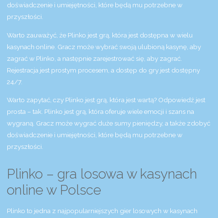
doświadczenie i umiejętności, które będą mu potrzebne w
przyszłości.
Warto zauważyć, że Plinko jest grą, która jest dostępna w wielu
kasynach online. Gracz może wybrać swoją ulubioną kasynę, aby
zagrać w Plinko, a następnie zarejestrować się, aby zagrać.
Rejestracja jest prostym procesem, a dostęp do gry jest dostępny
24/7.
Warto zapytać, czy Plinko jest grą, która jest wartą? Odpowiedź jest
prosta – tak. Plinko jest grą, która oferuje wiele emocji i szans na
wygraną. Gracz może wygrać duże sumy pieniędzy, a także zdobyć
doświadczenie i umiejętności, które będą mu potrzebne w
przyszłości.
Plinko – gra losowa w kasynach
online w Polsce
Plinko to jedna z najpopularniejszych gier losowych w kasynach