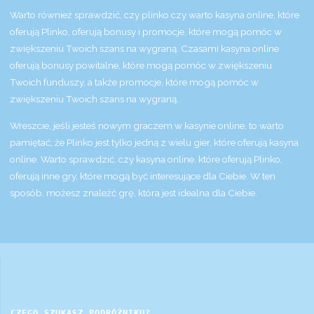
Warto również sprawdzić, czy
plinko czy warto
kasyna online, które
oferują Plinko, oferują bonusy i promocje, które mogą pomóc w
zwiększeniu Twoich szans na wygraną. Czasami kasyna online
oferują bonusy powitalne, które mogą pomóc w zwiększeniu
Twoich funduszy, a także promocje, które mogą pomóc w
zwiększeniu Twoich szans na wygraną.
Wreszcie, jeśli jesteś nowym graczem w kasynie online, to warto
pamiętać, że Plinko jest tylko jedną z wielu gier, które oferują kasyna
online. Warto sprawdzić, czy kasyna online, które oferują Plinko,
oferują inne gry, które mogą być interesujące dla Ciebie. W ten
sposób, możesz znaleźć grę, która jest idealna dla Ciebie.
CZEGO SZUKASZ PODRÓŻNIKU?