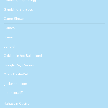
Gambling Psychology
Gambling Statistics
Game Shows
Games
Gaming
general
Gokken in het Buitenland
Google Pay Casinos
GrandPashaBet
gucluanne.com
bancorallZ
Hahaspin Casino