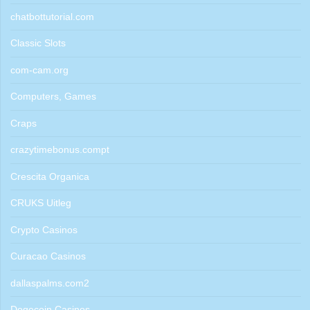
chatbottutorial.com
Classic Slots
com-cam.org
Computers, Games
Craps
crazytimebonus.compt
Crescita Organica
CRUKS Uitleg
Crypto Casinos
Curacao Casinos
dallaspalms.com2
Dogecoin Casinos