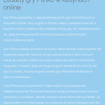
online
Gra Plinko jest jedną z najpopularniejszych gier hazardowych w
kasynach online. Aby zagrać w Plinko, należy zarejestrować się w
kasynie online i wybrać odpowiednią wersję gry. Po zarejestrowaniu
się, gracze mogą wybrać kwotę postępową, która będzie
wykorzystana w grze.
Gra Plinko polega na wyborze liczby, która będzie wykorzystana do
wygrania nagrody. Gracze mogą wybrać jedną z kilku różnych
wersji gry, każda z którą ma swoje unikatowe cechy i możliwości
wygrania. Czasem, gracze mogą wygrać nawet do 10 000 zł, ale
aby to zrobić, muszą wygrać wersję gry, która jest dostępna w
danym momencie.
Czy Plinko jest bezpieczne? Odpowiedź na to pytanie jest
niejednoznaczna. Plinko jest hazardową grą, a hazard jest zawsze
związany z ryzykiem. Jednak, kasyna online, które oferują Plinko, są
regulowane i monitorowane, co oznacza, że są one bezpieczne dla