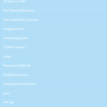
nii-etno.ru 500
No Deposit Bonuses
Non-GamStop Casinos
okggpoker.lol
okonlineplay.live
Online Casino
other
Payment Methods
PayPal Casinos
Paysafecard Casinos
pen
Pin-Up