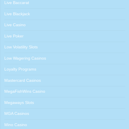
Live Baccarat
Live Blackjack
Live Casino
Live Poker
Low Volatility Slots
Low Wagering Casinos
Loyalty Programs
Mastercard Casinos
MegaFishWins Casino
Megaways Slots
MGA Casinos
Mino Casino