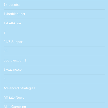
1x-bet.sbs
1xbetbk.quest
1xbetbk.wiki
2
24/7 Support
26
500rules.com1
7kcazino.co
8
Advanced Strategies
Affiliate News
AI in Gambling