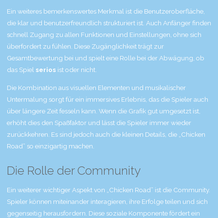
Ein weiteres bemerkenswertes Merkmal ist die Benutzeroberfläche,
die klar und benutzerfreundlich strukturiert ist. Auch Anfänger finden
schnell Zugang zu allen Funktionen und Einstellungen, ohne sich
überfordert zu fühlen. Diese Zugänglichkeit trägt zur
Gesamtbewertung bei und spielt eine Rolle bei der Abwägung, ob
das Spiel
serios
ist oder nicht.
Die Kombination aus visuellen Elementen und musikalischer
Untermalung sorgt für ein immersives Erlebnis, das die Spieler auch
über längere Zeit fesseln kann. Wenn die Grafik gut umgesetzt ist,
erhöht dies den Spaßfaktor und lässt die Spieler immer wieder
zurückkehren. Es sind jedoch auch die kleinen Details, die „Chicken
Road” so einzigartig machen.
Die Rolle der Community
Ein weiterer wichtiger Aspekt von „Chicken Road” ist die Community.
Spieler können miteinander interagieren, ihre Erfolge teilen und sich
gegenseitig herausfordern. Diese soziale Komponente fördert ein