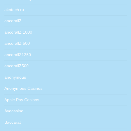
akotech.ru
ancorallZ
ancorallZ 1000
ancorallZ 500
ancorallZ1250
ancorallZ500
anonymous
Anonymous Casinos
Apple Pay Casinos
Avocasino
Baccarat