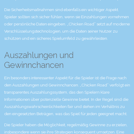
Die Sicherheitsmaßnahmen sind ebenfalls ein wichtiger Aspekt.
Spieler sollten sich sicher fühlen, wenn sie Einzahlungen vornehmen
oder persönliche Daten eingeben. „Chicken Road” setzt auf moderne
Verschlüsselungstechnologien, um die Daten seiner Nutzer zu
schützen und ein sicheres Spielumfeld zu gewährleisten.
Auszahlungen und
Gewinnchancen
Ein besonders interessanter Aspekt für die Spieler ist die Frage nach
den Auszahlungen und Gewinnchancen. „Chicken Road” verfolgt ein
transparentes Auszahlungssystem, das den Spielern klare
Informationen über potenzielle Gewinne bietet. In der Regel sind die
Auszahlungswahrscheinlichkeiten fair und stehen im Verhältnis zu
den eingesetzten Beträgen, was das Spiel für jeden geeignet macht.
Die Spieler haben die Möglichkeit, regelmäßig Gewinne zu erzielen,
insbesondere wenn sie ihre Strategien konsequent umsetzen. Eine