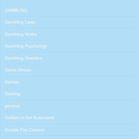
GAMBLING
Gambling Laws
Gambling Myths
Gambling Psychology
Gambling Statistics
Game Shows
Games
Gaming
general
Gokken in het Buitenland
Google Pay Casinos