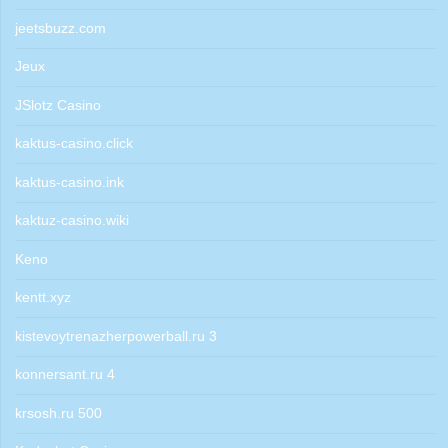
jeetsbuzz.com
Jeux
JSlotz Casino
kaktus-casino.click
kaktus-casino.ink
kaktuz-casino.wiki
Keno
kentt.xyz
kistevoytrenazherpowerball.ru 3
konnersant.ru 4
krsosh.ru 500