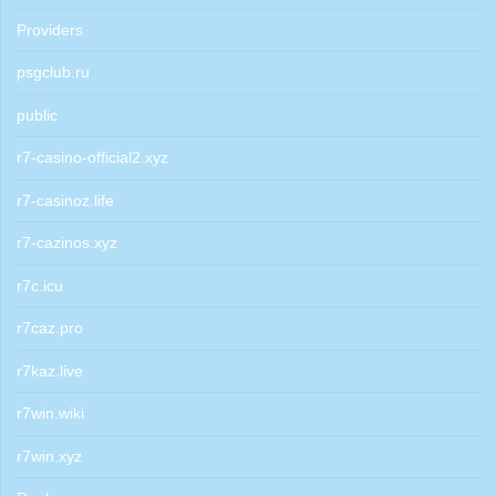
Providers
psgclub.ru
public
r7-casino-official2.xyz
r7-casinoz.life
r7-cazinos.xyz
r7c.icu
r7caz.pro
r7kaz.live
r7win.wiki
r7win.xyz