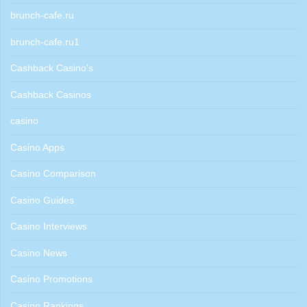
brunch-cafe.ru
brunch-cafe.ru1
Cashback Casino's
Cashback Casinos
casino
Casino Apps
Casino Comparison
Casino Guides
Casino Interviews
Casino News
Casino Promotions
Casino Rankings