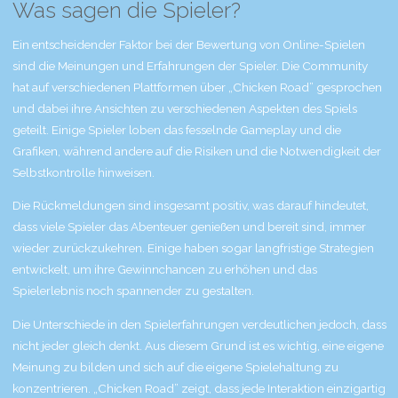
Was sagen die Spieler?
Ein entscheidender Faktor bei der Bewertung von Online-Spielen
sind die Meinungen und Erfahrungen der Spieler. Die Community
hat auf verschiedenen Plattformen über „Chicken Road” gesprochen
und dabei ihre Ansichten zu verschiedenen Aspekten des Spiels
geteilt. Einige Spieler loben das fesselnde Gameplay und die
Grafiken, während andere auf die Risiken und die Notwendigkeit der
Selbstkontrolle hinweisen.
Die Rückmeldungen sind insgesamt positiv, was darauf hindeutet,
dass viele Spieler das Abenteuer genießen und bereit sind, immer
wieder zurückzukehren. Einige haben sogar langfristige Strategien
entwickelt, um ihre Gewinnchancen zu erhöhen und das
Spielerlebnis noch spannender zu gestalten.
Die Unterschiede in den Spielerfahrungen verdeutlichen jedoch, dass
nicht jeder gleich denkt. Aus diesem Grund ist es wichtig, eine eigene
Meinung zu bilden und sich auf die eigene Spielehaltung zu
konzentrieren. „Chicken Road” zeigt, dass jede Interaktion einzigartig