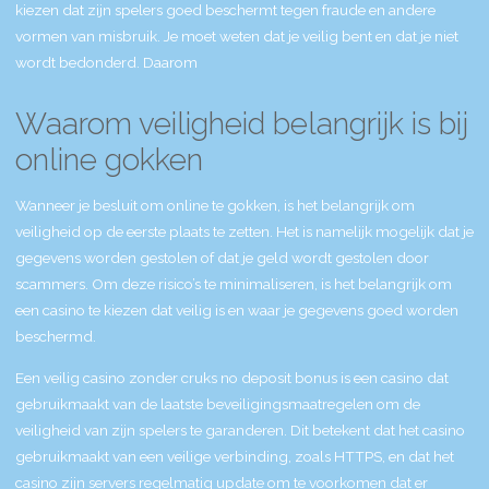
kiezen dat zijn spelers goed beschermt tegen fraude en andere
vormen van misbruik. Je moet weten dat je veilig bent en dat je niet
wordt bedonderd. Daarom
Waarom veiligheid belangrijk is bij
online gokken
Wanneer je besluit om online te gokken, is het belangrijk om
veiligheid op de eerste plaats te zetten. Het is namelijk mogelijk dat je
gegevens worden gestolen of dat je geld wordt gestolen door
scammers. Om deze risico’s te minimaliseren, is het belangrijk om
een casino te kiezen dat veilig is en waar je gegevens goed worden
beschermd.
Een veilig casino zonder cruks no deposit bonus is een casino dat
gebruikmaakt van de laatste beveiligingsmaatregelen om de
veiligheid van zijn spelers te garanderen. Dit betekent dat het casino
gebruikmaakt van een veilige verbinding, zoals HTTPS, en dat het
casino zijn servers regelmatig update om te voorkomen dat er