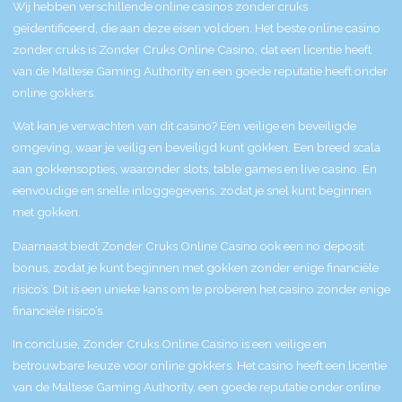
Wij hebben verschillende online casinos zonder cruks
geïdentificeerd, die aan deze eisen voldoen. Het beste online casino
zonder cruks is Zonder Cruks Online Casino, dat een licentie heeft
van de Maltese Gaming Authority en een goede reputatie heeft onder
online gokkers.
Wat kan je verwachten van dit casino? Een veilige en beveiligde
omgeving, waar je veilig en beveiligd kunt gokken. Een breed scala
aan gokkensopties, waaronder slots, table games en live casino. En
eenvoudige en snelle inloggegevens, zodat je snel kunt beginnen
met gokken.
Daarnaast biedt Zonder Cruks Online Casino ook een no deposit
bonus, zodat je kunt beginnen met gokken zonder enige financiële
risico’s. Dit is een unieke kans om te proberen het casino zonder enige
financiële risico’s.
In conclusie, Zonder Cruks Online Casino is een veilige en
betrouwbare keuze voor online gokkers. Het casino heeft een licentie
van de Maltese Gaming Authority, een goede reputatie onder online