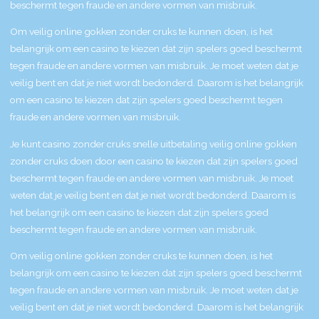
beschermt tegen fraude en andere vormen van misbruik.
Om veilig online gokken zonder cruks te kunnen doen, is het
belangrijk om een casino te kiezen dat zijn spelers goed beschermt
tegen fraude en andere vormen van misbruik. Je moet weten dat je
veilig bent en dat je niet wordt bedonderd. Daarom is het belangrijk
om een casino te kiezen dat zijn spelers goed beschermt tegen
fraude en andere vormen van misbruik.
Je kunt
casino zonder cruks snelle uitbetaling
veilig online gokken
zonder cruks doen door een casino te kiezen dat zijn spelers goed
beschermt tegen fraude en andere vormen van misbruik. Je moet
weten dat je veilig bent en dat je niet wordt bedonderd. Daarom is
het belangrijk om een casino te kiezen dat zijn spelers goed
beschermt tegen fraude en andere vormen van misbruik.
Om veilig online gokken zonder cruks te kunnen doen, is het
belangrijk om een casino te kiezen dat zijn spelers goed beschermt
tegen fraude en andere vormen van misbruik. Je moet weten dat je
veilig bent en dat je niet wordt bedonderd. Daarom is het belangrijk