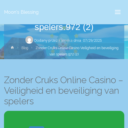
Zonder Cruks Online Casino
Moon's Blessing
Veiligheid en beveiliging van
spelers.972 (2)
Dodany przez
kamilka
dnia
07/29/2025
Strona
Blog
Zonder Cruks Online Casino Veiligheid en beveiliging
główna
van spelers.972 (2)
Zonder Cruks Online Casino –
Veiligheid en beveiliging van
spelers