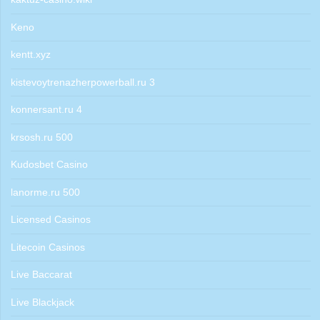
Keno
kentt.xyz
kistevoytrenazherpowerball.ru 3
konnersant.ru 4
krsosh.ru 500
Kudosbet Casino
lanorme.ru 500
Licensed Casinos
Litecoin Casinos
Live Baccarat
Live Blackjack