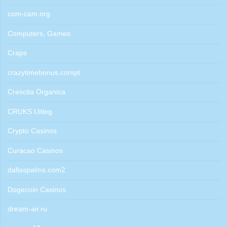
com-cam.org
Computers, Games
Craps
crazytimebonus.compt
Crescita Organica
CRUKS Uitleg
Crypto Casinos
Curacao Casinos
dallaspalms.com2
Dogecoin Casinos
dream-air.ru