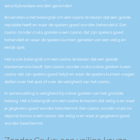
securitybreukjes worden gevonden.
Bovendien is het belangrijk om een casino te kiezen dat een goede
reputatie heeft en waar de spelers goed worden behandeld. Een
casino zonder cruks goksite is een casino dat zijn spelers goed
behandelt en waar de spelers kunnen genieten van een veilig en
eerlijk spel.
Het is ook belangrijk om een casino te kiezen dat een goede
klantenservice biedt. Een casino zonder cruks online gokken is een
casino dat zijn spelers goed helpt en waar de spelers kunnen vragen
stellen over het spel of over de veiligheid van het casino.
In samenvatting is veiligheid bij online gokken van het grootste
belang. Het is belangrijk om een casino te kiezen dat veilig is en waar
je gegevens goed worden beschermd. Een casino zonder cruks no
deposit bonus is een casino dat veilig is en waar je gegevens goed
worden beschermd.