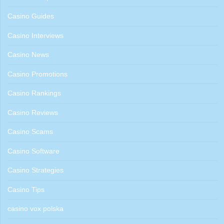
Casino Guides
Casino Interviews
Casino News
Casino Promotions
Casino Rankings
Casino Reviews
Casino Scams
Casino Software
Casino Strategies
Casino Tips
casino vox polska