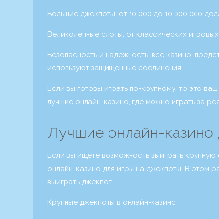
Большие джекпоты: от 10 000 до 10 000 000 дол
Великолепные слоты: от классических игровых
Безопасность и надежность: все казино, пред
используют защищенные соединения;
Если вы готовы играть по-крупному, то это ва
лучшие онлайн-казино, где можно играть за ре
Лучшие онлайн-казино 
Если вы ищете возможность выиграть крупную с
онлайн-казино для игры на джекпоты. В этом р
выиграть джекпот.
Крупные джекпоты в онлайн-казино