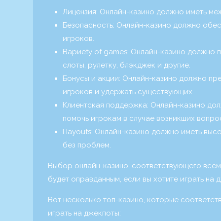
Лицензия: Онлайн-казино должно иметь ме
Безопасность: Онлайн-казино должно обес
игроков.
Вариety of games: Онлайн-казино должно 
слоты, рулетку, блэкджек и другие.
Бонусы и акции: Онлайн-казино должно пре
игроков и удержать существующих.
Клиентская поддержка: Онлайн-казино до
помочь игрокам в случае возникших вопро
Пayouts: Онлайн-казино должно иметь высо
без проблем.
Выбор онлайн-казино, соответствующего всем 
будет оправданным, если вы хотите играть на 
Вот несколько топ-казино, которые соответст
играть на джекпоты: