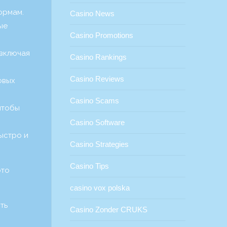
ормам.
Casino News
ые
Casino Promotions
 включая
Casino Rankings
Casino Reviews
овых
Casino Scams
чтобы
Casino Software
ыстро и
Casino Strategies
Casino Tips
это
casino vox polska
ть
Casino Zonder CRUKS