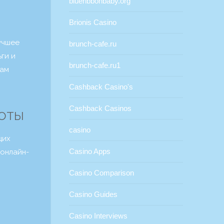
blueribbonbaby.org
Brionis Casino
учшее
brunch-cafe.ru
ги и
brunch-cafe.ru1
кам
Cashback Casino's
Cashback Casinos
поты
casino
щих
Casino Apps
 онлайн-
Casino Comparison
Casino Guides
Casino Interviews