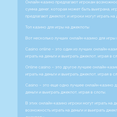
Онлайн-казино предлагают игрокам возможность
сумма денег, которая может быть выиграна, иг
предлагают джекпот, и игроки могут играть на 
Топ казино для игры на джекпоты
Вот несколько лучших онлайн-казино для игры 
Casino online – это один из лучших онлайн-ка
играть на деньги и выиграть джекпот, играя в с
Online casino – это другое лучшее онлайн-каз
играть на деньги и выиграть джекпот, играя в с
Casino – это еще одно лучшее онлайн-казино д
деньги и выиграть джекпот, играя в слоты.
В этих онлайн-казино игроки могут играть на д
возможность играть на деньги и выиграть джек