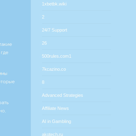
1xbetbk.wiki
2
24/7 Support
26
такие
 где
500rules.com1
7kcazino.co
ммы
которые
8
Advanced Strategies
рать
Affiliate News
но,
AI in Gambling
akotech.ru