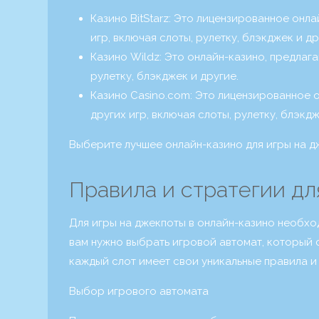
Казино BitStarz: Это лицензированное онл
игр, включая слоты, рулетку, блэкджек и др
Казино Wildz: Это онлайн-казино, предлаг
рулетку, блэкджек и другие.
Казино Casino.com: Это лицензированное 
других игр, включая слоты, рулетку, блэкдж
Выберите лучшее онлайн-казино для игры на дж
Правила и стратегии дл
Для игры на джекпоты в онлайн-казино необход
вам нужно выбрать игровой автомат, который 
каждый слот имеет свои уникальные правила и
Выбор игрового автомата