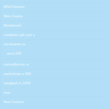
MGA Casinos
Mino Casino
Monsterwin
mostbets-uzb.com z
my-busines.ru
ancor100
mycardbonus.ru
nashclimat.ru 500
nauglayh.ru 1000
new
New Casinos