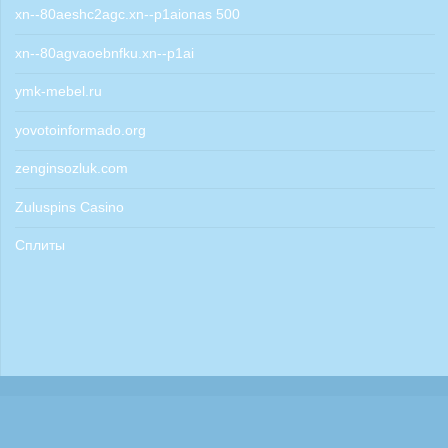
xn--80aeshc2agc.xn--p1aionas 500
xn--80agvaoebnfku.xn--p1ai
ymk-mebel.ru
yovotoinformado.org
zenginsozluk.com
Zuluspins Casino
Сплиты
Aviator game
poli deposit casinos nz
1win bet