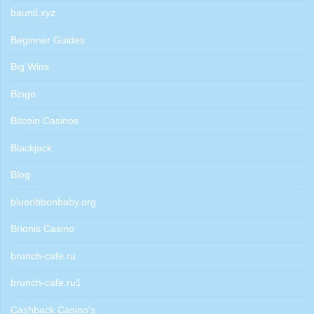
baunti.xyz
Beginner Guides
Big Wins
Bingo
Bitcoin Casinos
Blackjack
Blog
blueribbonbaby.org
Brionis Casino
brunch-cafe.ru
brunch-cafe.ru1
Cashback Casino's