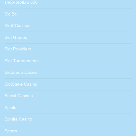
shop-profi.ru 600
Sic Bo
Skrill Casinos
Slot Games
Slot Providers
Slot Tournaments
Slotorado Casino
SlotStake Casino
Social Casinos
Spiele
Spinita Casino
Sports