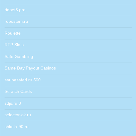
riobet5.pro
robostem.ru
Roulette
RTP Slots
Safe Gambling
Same Day Payout Casinos
saunasafari.ru 500
Scratch Cards
sdjs.ru 3
selector-ok.ru
shkola-90.ru