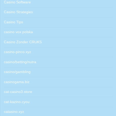
Casino Software
Casino Strategies
Casino Tips
casino vox polska
Casino Zonder CRUKS
casino-pinco.xyz
casino/betting/nutra
casino/gambling
casinogama.biz
cat-casino3.store
cat-kazino.cyou
catasino.xyz