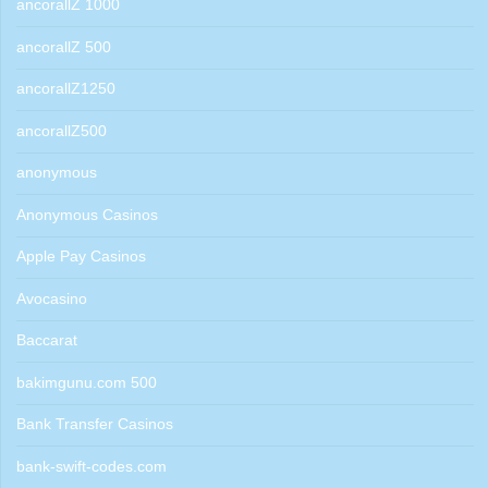
ancorallZ 1000
ancorallZ 500
ancorallZ1250
ancorallZ500
anonymous
Anonymous Casinos
Apple Pay Casinos
Avocasino
Baccarat
bakimgunu.com 500
Bank Transfer Casinos
bank-swift-codes.com