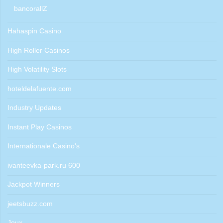
bancorallZ
Hahaspin Casino
High Roller Casinos
High Volatility Slots
hoteldelafuente.com
Industry Updates
Instant Play Casinos
Internationale Casino's
ivanteevka-park.ru 600
Jackpot Winners
jeetsbuzz.com
Jeux