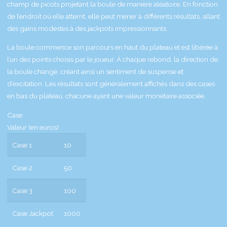
champ de picots projetant la boule de manière aléatoire. En fonction
de l’endroit où elle atterrit, elle peut mener à différents résultats, allant
des gains modestes à des jackpots impressionnants.
La boule commence son parcours en haut du plateau et est libérée à
l’un des points choisis par le joueur. À chaque rebond, la direction de
la boule change, créant ainsi un sentiment de suspense et
d’excitation. Les résultats sont généralement affichés dans des cases
en bas du plateau, chacune ayant une valeur monétaire associée.
Case
Valeur (en euros)
Case 1
10
Case 2
50
Case 3
100
Case Jackpot
1000