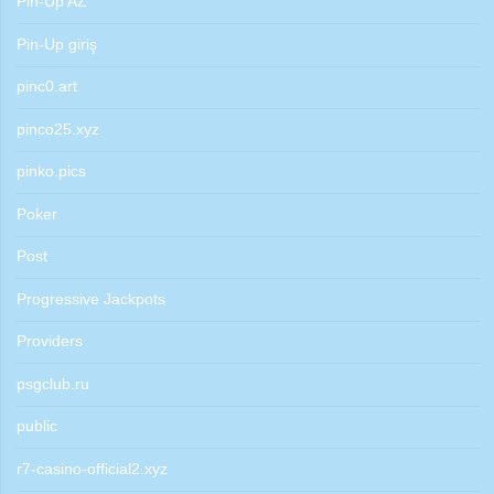
Pin-Up AZ
Pin-Up giriş
pinc0.art
pinco25.xyz
pinko.pics
Poker
Post
Progressive Jackpots
Providers
psgclub.ru
public
r7-casino-official2.xyz