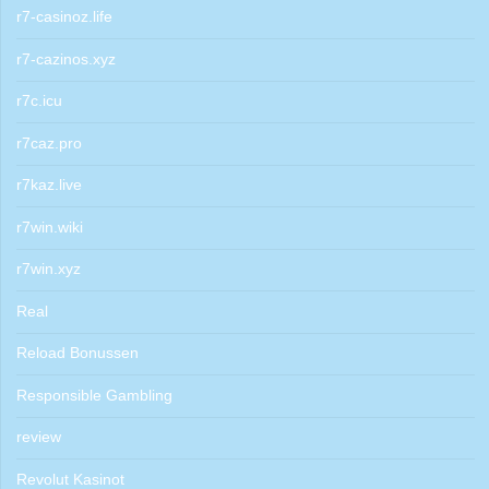
r7-casinoz.life
r7-cazinos.xyz
r7c.icu
r7caz.pro
r7kaz.live
r7win.wiki
r7win.xyz
Real
Reload Bonussen
Responsible Gambling
review
Revolut Kasinot