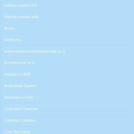
kaktus-casino.ink
kaktuz-casino.wiki
Keno
kentt.xyz
kistevoytrenazherpowerball.ru 3
konnersant.ru 4
krsosh.ru 500
Kudosbet Casino
lanorme.ru 500
Licensed Casinos
Litecoin Casinos
Live Baccarat