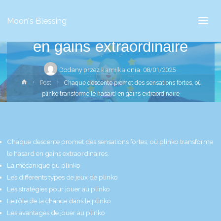
des sensations fortes, où
Moon's Blessing
plinko transforme le hasard
en gains extraordinaire
Dodany przez
kamilka
dnia
08/01/2025
Strona
Post
Chaque descente promet des sensations fortes, où
główna
plinko transforme le hasard en gains extraordinaire
Chaque descente promet des sensations fortes, où plinko transforme
le hasard en gains extraordinaires.
La mécanique du plinko
Les différents types de jeux de plinko
Les stratégies pour jouer au plinko
Le rôle de la chance dans le plinko
Les avantages de jouer au plinko