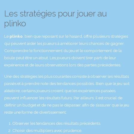
Les stratégies pour jouer au
plinko
Le
plinko
, bien que reposant sur le hasard, offre plusieurs stratégies
qui peuvent aider les joueurs à améliorer leurs chances de gagner.
Comprendre le fonctionnement du jeu et le comportement de la
boule peut être un atout. Les joueurs doivent tirer parti de leur
expérience et de leurs observations lors des parties précédentes.
Une des stratégies les plus courantes consiste à observer les résultats
passés et à prendre note des tendances possibles. Bien que le jeu soit
aléatoire, certains joueurs croient que les expériences passées
peuvent influencer les résultats futurs. Par ailleurs, il est crucial de
définir un budget et de ne pas le dépasser, afin de s’assurer que le jeu
reste une forme de divertissement.
Observer les tendances des résultats précédents.
Choisir des multipliers avec prudence.