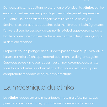
Dans cet article, nous allons explorer en profondeur le
plinko
,
plinko
en examinant ses mécaniques de jeu, ses stratégies, et l’expérience
qu’il offre. Nous aborderons également l’historique de ce jeu
fascinant, ses variations populaires et la manière dont il s’intègre dans
l’univers diversifié des jeux de casino. En effet, chaque descente de la
boule promet une montée d’adrénaline, captivant les joueurs jusqu’à
la dernière seconde.
Préparez-vous à plonger dans l’univers passionnant du
plinko
, où le
hasard est roi et où chaque rebond peut mener à de grands gains.
Que vous soyez un joueur aguerri ou un novice curieux, cet article
vous fournira toutes les informations dont vous avez besoin pour
comprendre et apprécier ce jeu emblématique.
La mécanique du plinko
Le
plinko
repose sur une mécanique simple mais fascinante. Les
joueurs lancent une boule, qui chute verticalement à travers un