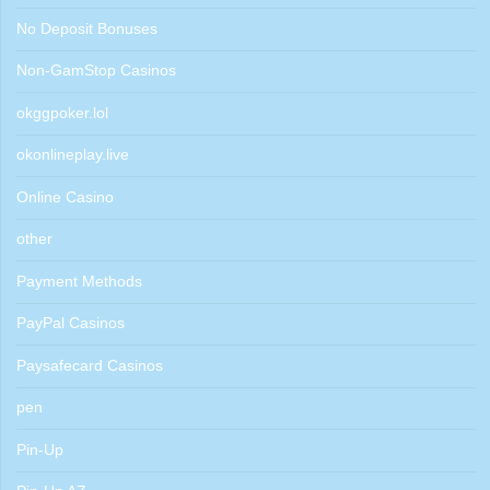
No Deposit Bonuses
Non-GamStop Casinos
okggpoker.lol
okonlineplay.live
Online Casino
other
Payment Methods
PayPal Casinos
Paysafecard Casinos
pen
Pin-Up