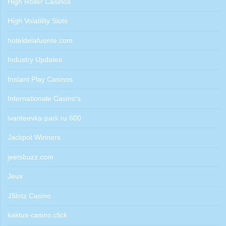
High Roller Casinos
High Volatility Slots
hoteldelafuente.com
Industry Updates
Instant Play Casinos
Internationale Casino's
ivanteevka-park.ru 600
Jackpot Winners
jeetsbuzz.com
Jeux
JSlotz Casino
kaktus-casino.click