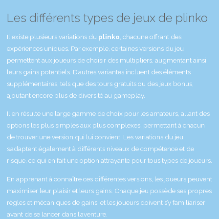
Les différents types de jeux de plinko
Il existe plusieurs variations du
plinko
, chacune offrant des
expériences uniques. Par exemple, certaines versions du jeu
permettent aux joueurs de choisir des multipliers, augmentant ainsi
leurs gains potentiels. D’autres variantes incluent des éléments
supplémentaires, tels que des tours gratuits ou des jeux bonus,
ajoutant encore plus de diversité au gameplay.
Il en résulte une large gamme de choix pour les amateurs, allant des
options les plus simples aux plus complexes, permettant à chacun
de trouver une version qui lui convient. Les variations du jeu
s’adaptent également à différents niveaux de compétence et de
risque, ce qui en fait une option attrayante pour tous types de joueurs.
En apprenant à connaître ces différentes versions, les joueurs peuvent
maximiser leur plaisir et leurs gains. Chaque jeu possède ses propres
règles et mécaniques de gains, et les joueurs doivent s’y familiariser
avant de se lancer dans l’aventure.