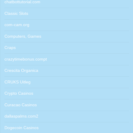
chatbottutorial.com
Classic Slots
com-cam.org
Computers, Games
Craps
crazytimebonus.compt
Crescita Organica
CRUKS Uitleg
Crypto Casinos
Curacao Casinos
dallaspalms.com2
Dogecoin Casinos