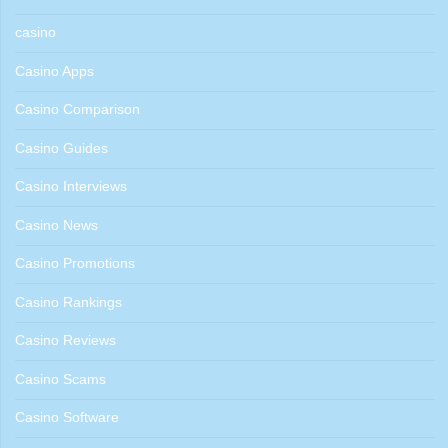
casino
Casino Apps
Casino Comparison
Casino Guides
Casino Interviews
Casino News
Casino Promotions
Casino Rankings
Casino Reviews
Casino Scams
Casino Software