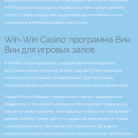
RTP, бонусными раундами и возможностью сорвать джекпот.
WinWin Casino предлагает внушительное количество хитов,
признанных в международной индустрии.
Win-Win Casino: программа Вин
Вин для игровых залов
В WinWin Casino действует щедрая система поощрений,
доступная каждому игроку. В 2025 году доступны акции для
новичков и постоянных пользователей. Для получения
вознаграждений требуется авторизация на сайте или зеркале.
Разработчики обещают технический стартап, юридическую
поддержку, а также консультации и техническую поддержку в
круглосуточном режиме. Благодаря регулярному обновлению
домена WinWin Casino, доступ к казино не блокируется. Новые
пользователи могут бесплатно тестировать игры в демо-
режиме или сразу играть на деньги с возможностью пополнения