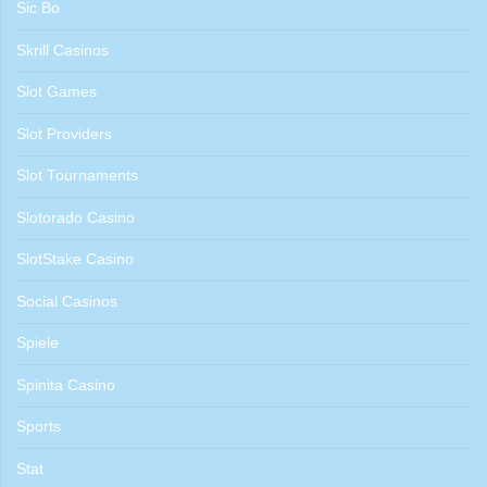
Sic Bo
Skrill Casinos
Slot Games
Slot Providers
Slot Tournaments
Slotorado Casino
SlotStake Casino
Social Casinos
Spiele
Spinita Casino
Sports
Stat