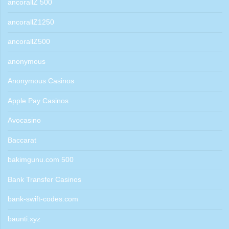
ancorallZ 500
ancorallZ1250
ancorallZ500
anonymous
Anonymous Casinos
Apple Pay Casinos
Avocasino
Baccarat
bakimgunu.com 500
Bank Transfer Casinos
bank-swift-codes.com
baunti.xyz