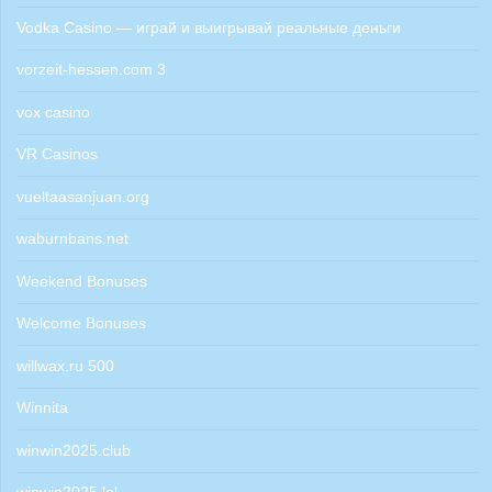
Vodka Casino — играй и выигрывай реальные деньги
vorzeit-hessen.com 3
vox casino
VR Casinos
vueltaasanjuan.org
waburnbans.net
Weekend Bonuses
Welcome Bonuses
willwax.ru 500
Winnita
winwin2025.club