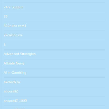
24/7 Support
26
500rules.com1
7kcazino.co
8
Advanced Strategies
Affiliate News
AI in Gambling
akotech.ru
ancorallZ
ancorallZ 1000