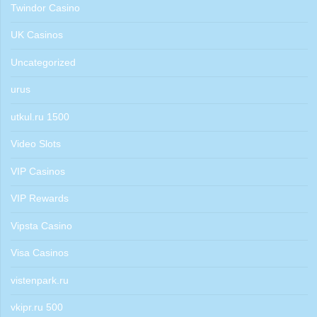
Twindor Casino
UK Casinos
Uncategorized
urus
utkul.ru 1500
Video Slots
VIP Casinos
VIP Rewards
Vipsta Casino
Visa Casinos
vistenpark.ru
vkipr.ru 500