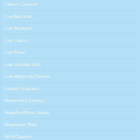
Litecoin Casinos
Live Baccarat
Live Blackjack
Live Casino
Live Poker
Low Volatility Slots
Low Wagering Casinos
Loyalty Programs
Mastercard Casinos
MegaFishWins Casino
Megaways Slots
MGA Casinos