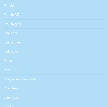
Pin-Up
Pin-Up AZ
Pin-Up giriş
pinc0.art
pinco25.xyz
pinko.pics
Poker
Post
Progressive Jackpots
Providers
psgclub.ru
public