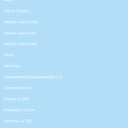
JSlotz Casino
kaktus-casino.click
kaktus-casino.ink
kaktuz-casino.wiki
Keno
kentt.xyz
kistevoytrenazherpowerball.ru 3
konnersant.ru 4
krsosh.ru 500
Kudosbet Casino
lanorme.ru 500