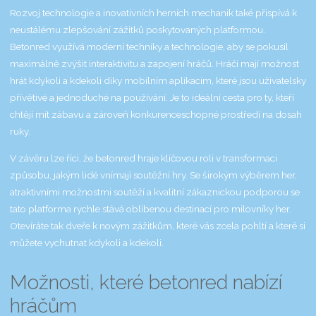
Rozvoj technologie a inovativních herních mechanik také přispívá k
neustálému zlepšování zážitků poskytovaných platformou.
Betonred využívá moderní techniky a technologie, aby se pokusil
maximálně zvýšit interaktivitu a zapojení hráčů. Hráči mají možnost
hrát kdykoli a kdekoli díky mobilním aplikacím, které jsou uživatelsky
přívětivé a jednoduché na používání. Je to ideální cesta pro ty, kteří
chtějí mít zábavu a zároveň konkurenceschopné prostředí na dosah
ruky.
V závěru lze říci, že betonred hraje klíčovou roli v transformaci
způsobu, jakým lidé vnímají soutěžní hry. Se širokým výběrem her,
atraktivními možnostmi soutěží a kvalitní zákaznickou podporou se
tato platforma rychle stává oblíbenou destinací pro milovníky her.
Otevíráte tak dveře k novým zážitkům, které vás zcela pohltí a které si
můžete vychutnat kdykoli a kdekoli.
Možnosti, které betonred nabízí
hráčům