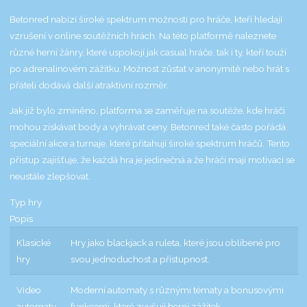
Betonred nabízí široké spektrum možností pro hráče, kteří hledají
vzrušení v online soutěžních hrách. Na této platformě naleznete
různé herní žánry, které uspokojí jak casual hráče, tak i ty, kteří touží
po adrenalinovém zážitku. Možnost zůstat v anonymitě nebo hrát s
přáteli dodává další atraktivní rozměr.
Jak již bylo zmíněno, platforma se zaměřuje na soutěže, kde hráči
mohou získávat body a vyhrávat ceny. Betonred také často pořádá
speciální akce a turnaje, které přitahují široké spektrum hráčů. Tento
přístup zajišťuje, že každá hra je jedinečná a že hráči mají motivaci se
neustále zlepšovat.
Typ hry
Popis
Klasické
Hry jako blackjack a ruleta, které jsou oblíbené pro
hry
svou jednoduchost a přístupnost.
Video
Moderní automaty s různými tématy a bonusovými
automaty
funkcemi, které zvyšují herní zážitek.