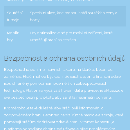
Soutěžní
Speciální akce, kde mohou hráči soutěžit o ceny a
turnaje
body.
Mobilní
Hry optimalizované pro mobilní zařízení, které
hry
umožňují hraní na cestách.
Bezpečnost a ochrana osobních údajů
Bezpečnost je jedním z hlavních faktoru, na které se betonred
zaměřuje. Hráči mohou být klidní, že jejich osobní a finanční údaje
jsou chráněny pomocí nejmodernějších zabezpečovacích
technologií. Platforma využívá šifrování dat a pravidelně aktualizuje
své bezpečnostní protokoly, aby zajistila maximální ochranu.
Kromě toho je také důležité, aby hráči byli informováni o
zodpovědném hraní. Betonred nabízí různé nástroje a zdroje, které
pomáhají hráčům dodržovat zdravé hraní. V tomto kontextu je
platforma odhodlána chránit své uživatele před problémovým