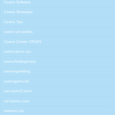
Casino Software
Casino Strategies
Casino Tips
casino vox polska
Casino Zonder CRUKS
casino-pinco.xyz
casino/betting/nutra
casino/gambling
casinogama.biz
cat-casino3.store
cat-kazino.cyou
catasino.xyz