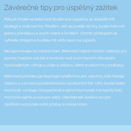
Závěrečné tipy pro úspěšný zážitek
Pokud chcete na betonred dosáhnout úspěchu, je důležité mít
strategii a znát své hry. Předtím, než se pustíte do hry, byste měli mít
jasnou představu o svých cílech a limitech. S tímto přístupem se
vyhnete ztrátám a budete mít větší šanci na úspěch.
Nezapomínejte na zdravé hraní. Betonred nabízí mnoho nástrojů pro
pomoc hráčům udržet si kontrolu nad svým herním chováním.
Využívejte tyto zdroje a užijte si zábavu, které soutěžní hry poskytují.
Betonred představuje fascinující platformu pro všechny, kdo hledají
zábavu a vzrušení prostřednictvím soutěžních her. Díky široké škále
možností, vynikající bezpečnosti a aktivní komunitě má každý hráč
možnost najít to pravé pro sebe. Otevřete tak dveře k novým
zážitkům a prožijte svěží přístup k online hrám.