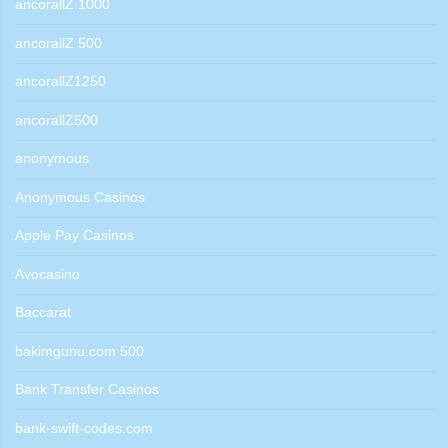
ancorallZ 1000
ancorallZ 500
ancorallZ1250
ancorallZ500
anonymous
Anonymous Casinos
Apple Pay Casinos
Avocasino
Baccarat
bakimgunu.com 500
Bank Transfer Casinos
bank-swift-codes.com