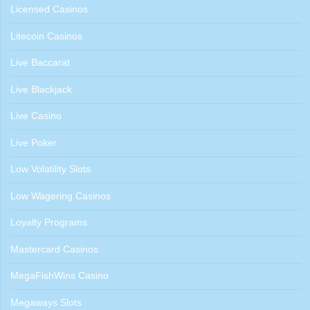
Licensed Casinos
Litecoin Casinos
Live Baccarat
Live Blackjack
Live Casino
Live Poker
Low Volatility Slots
Low Wagering Casinos
Loyalty Programs
Mastercard Casinos
MegaFishWins Casino
Megaways Slots