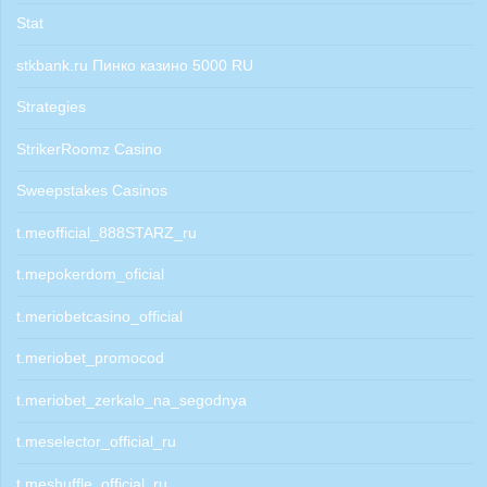
Stat
stkbank.ru Пинко казино 5000 RU
Strategies
StrikerRoomz Casino
Sweepstakes Casinos
t.meofficial_888STARZ_ru
t.mepokerdom_oficial
t.meriobetcasino_official
t.meriobet_promocod
t.meriobet_zerkalo_na_segodnya
t.meselector_official_ru
t.meshuffle_official_ru