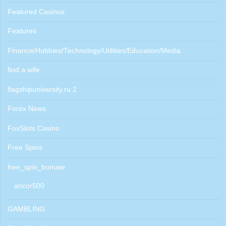
Featured Casinos
Features
Finance/Hobbies/Technology/Utilities/Education/Media
find a wife
flagshipuniversity.ru 2
Forex News
FoxSlots Casino
Free Spins
free_spin_bonuse
ancor500
GAMBLING