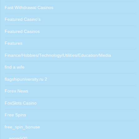
Fast Withdrawal Casinos
Featured Casino's
Featured Casinos
Features
Finance/Hobbies/Technology/Utilities/Education/Media
find a wife
flagshipuniversity.ru 2
Forex News
FoxSlots Casino
Free Spins
free_spin_bonuse
ancor500