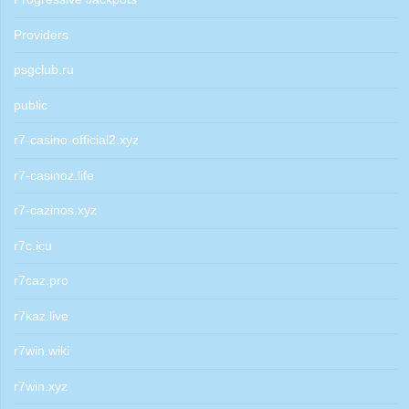
Providers
psgclub.ru
public
r7-casino-official2.xyz
r7-casinoz.life
r7-cazinos.xyz
r7c.icu
r7caz.pro
r7kaz.live
r7win.wiki
r7win.xyz