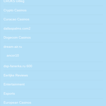
CRUKS Uitleg
Crypto Casinos
Curacao Casinos
dallaspalms.com2
Dogecoin Casinos
dream-air.ru
ancor10
dsp-fanerka.ru 600
Eerlijke Reviews
Entertainment
Esports
European Casinos