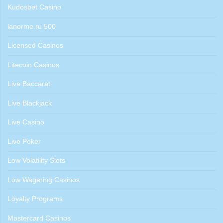
Kudosbet Casino
lanorme.ru 500
Licensed Casinos
Litecoin Casinos
Live Baccarat
Live Blackjack
Live Casino
Live Poker
Low Volatility Slots
Low Wagering Casinos
Loyalty Programs
Mastercard Casinos