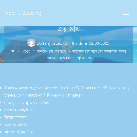
উত্তেজনা নিয়ে আসে সেই চিত্তাকর্ষক
Moon's Blessing
প্রদর্শনী, যেখানে crazy time app
এর মাধ
Dodany przez
kamilka
dnia
08/03/2025
Strona
Post
কীভাবে এতো বেশি আনন্দ এবং উত্তেজনা নিয়ে আসে সেই চিত্তাকর্ষক প্রদর্শনী,
główna
যেখানে crazy time app এর মাধ
কীভাবে এতো বেশি আনন্দ এবং উত্তেজনা নিয়ে আসে সেই চিত্তাকর্ষক প্রদর্শনী, যেখানে crazy
time app এর মাধ্যমে আপনি জিতবেন অসাধারণ পুরস্কার?
crazy time app এর পরিচিতি
লাভজনক সেগমেন্ট কেন
বিজয়ের সম্ভাবনা
জয়লাভের কৌশল
অভিজ্ঞতা ছাড়াও শিখুন