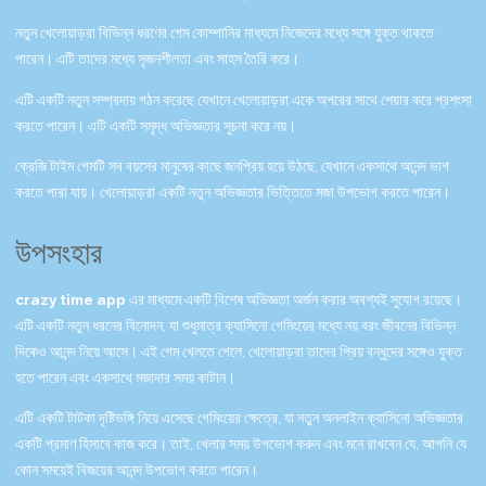
নতুন খেলোয়াড়রা বিভিন্ন ধরণের গেম কোম্পানির মাধ্যমে নিজেদের মধ্যে সঙ্গে যুক্ত থাকতে
পারেন। এটি তাদের মধ্যে সৃজনশীলতা এবং সাহস তৈরি করে।
এটি একটি নতুন সম্প্রদায় গঠন করেছে যেখানে খেলোয়াড়রা একে অপরের সাথে শেয়ার করে প্রশংসা
করতে পারেন। এটি একটি সমৃদ্ধ অভিজ্ঞতার সুচনা করে নয়।
ক্রেজি টাইম গেমটি সব বয়সের মানুষের কাছে জনপ্রিয় হয়ে উঠছে, যেখানে একসাথে আনন্দ ভাগ
করতে পারা যায়। খেলোয়াড়রা একটি নতুন অভিজ্ঞতার ভিত্তিতে মজা উপভোগ করতে পারেন।
উপসংহার
crazy time app
এর মাধ্যমে একটি বিশেষ অভিজ্ঞতা অর্জন করার অবশ্যই সুযোগ রয়েছে।
এটি একটি নতুন ধরনের বিনোদন, যা শুধুমাত্র ক্যাসিনো গেমিংয়ের মধ্যে নয় বরং জীবনের বিভিন্ন
দিকেও আনন্দ নিয়ে আসে। এই গেম খেলতে গেলে, খেলোয়াড়রা তাদের প্রিয় বন্ধুদের সঙ্গেও যুক্ত
হতে পারেন এবং একসাথে মজাদার সময় কাটান।
এটি একটি টাটকা দৃষ্টিভঙ্গি নিয়ে এসেছে গেমিংয়ের ক্ষেত্রে, যা নতুন অনলাইন ক্যাসিনো অভিজ্ঞতার
একটি প্রমাণ হিসাবে কাজ করে। তাই, খেলার সময় উপভোগ করুন এবং মনে রাখবেন যে, আপনি যে
কোন সময়েই বিজয়ের আনন্দ উপভোগ করতে পারেন।