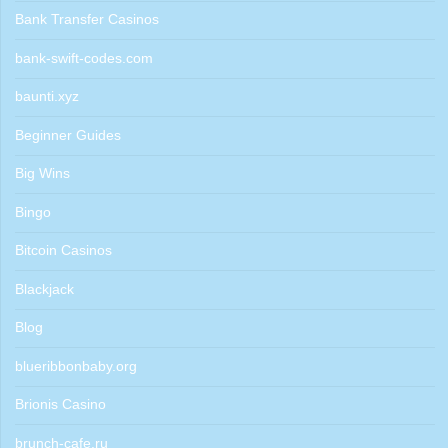
Bank Transfer Casinos
bank-swift-codes.com
baunti.xyz
Beginner Guides
Big Wins
Bingo
Bitcoin Casinos
Blackjack
Blog
blueribbonbaby.org
Brionis Casino
brunch-cafe.ru