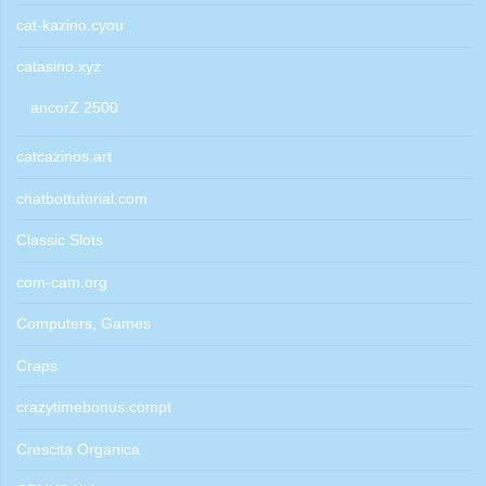
cat-kazino.cyou
catasino.xyz
ancorZ 2500
catcazinos.art
chatbottutorial.com
Classic Slots
com-cam.org
Computers, Games
Craps
crazytimebonus.compt
Crescita Organica