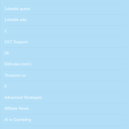
1xbetbk.quest
1xbetbk.wiki
2
24/7 Support
26
500rules.com1
7kcazino.co
8
Advanced Strategies
Affiliate News
AI in Gambling