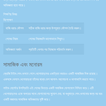
অভিজ্ঞতা হতে পারে।
শিক্ষণিয় বিষয়
বিশ্লেষণ
বাজি ধরার কৌশল
সঠিক বাজি ধরার জন্য উপযুক্ত কৌশল তৈরি করুন।
গেমের নিয়ম
গেমের নিয়মগুলি ভালোভাবে শিখুন।
অভিজ্ঞতা অর্জন
প্রতিটি খেলার পর নিজেকে পরিবর্তন করুন।
সামাজিক এবং মনোরম
ক্রেজি টাইম গেম খেলতে গেলে খেলোয়াড়দের একত্রিত করারও একটি সামাজিক দিক রয়েছে।
একসঙ্গে খেললে খেলোয়াড়রা তাঁদের মধ্যে বেশ আলাপ-আলোচনা ও ভাগাভাগি করতে পারে।
লাইভ হোস্টের উপস্থিতি এই গেমের ভিতরে একটি সমাজিক যোগাযোগ নিশ্চিত করে। এটি
খেলোয়াড়দের একে অপরের সাথে যোগাযোগের সুযোগ দেয়, যা শুধুমাত্র গেম খেলানোর জন্য নয় বরং
একটি মজাদার সামাজিক অভিজ্ঞতার সৃষ্টি করে।