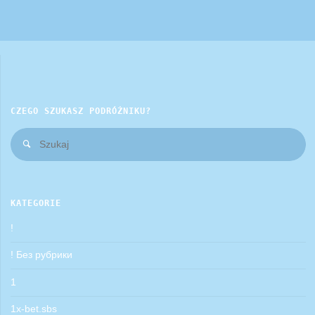
CZEGO SZUKASZ PODRÓŻNIKU?
Sz
Szukaj
KATEGORIE
!
! Без рубрики
1
1x-bet.sbs