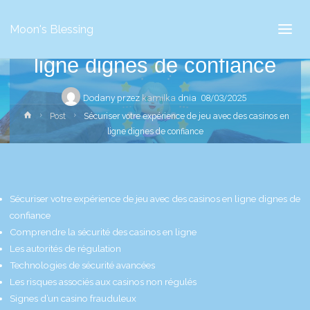
Sécuriser votre expérience
Moon's Blessing
de jeu avec des casinos en
ligne dignes de confiance
Dodany przez
kamilka
dnia
08/03/2025
Strona
Post
Sécuriser votre expérience de jeu avec des casinos en
główna
ligne dignes de confiance
Sécuriser votre expérience de jeu avec des casinos en ligne dignes de
confiance
Comprendre la sécurité des casinos en ligne
Les autorités de régulation
Technologies de sécurité avancées
Les risques associés aux casinos non régulés
Signes d’un casino frauduleux