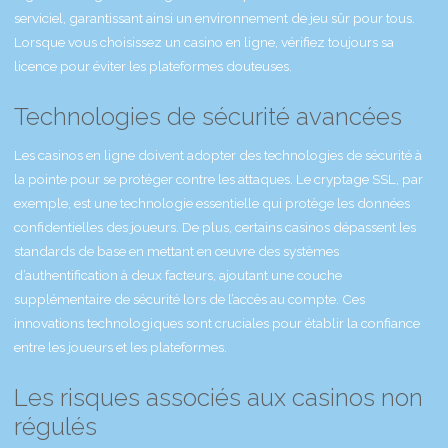
serviciel, garantissant ainsi un environnement de jeu sûr pour tous.
Lorsque vous choisissez un casino en ligne, vérifiez toujours sa
licence pour éviter les plateformes douteuses.
Technologies de sécurité avancées
Les casinos en ligne doivent adopter des technologies de sécurité à
la pointe pour se protéger contre les attaques. Le cryptage SSL, par
exemple, est une technologie essentielle qui protège les données
confidentielles des joueurs. De plus, certains casinos dépassent les
standards de base en mettant en œuvre des systèmes
d’authentification à deux facteurs, ajoutant une couche
supplémentaire de sécurité lors de l’accès au compte. Ces
innovations technologiques sont cruciales pour établir la confiance
entre les joueurs et les plateformes.
Les risques associés aux casinos non
régulés