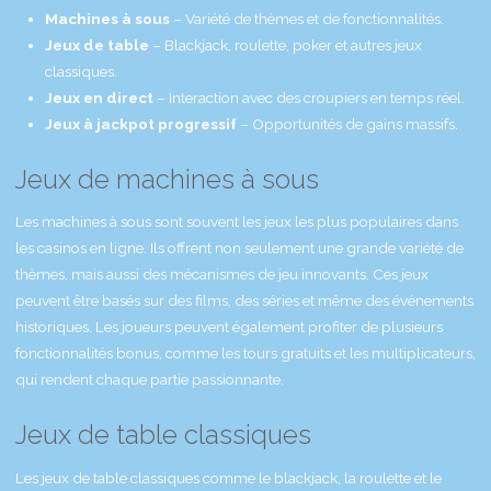
Machines à sous
– Variété de thèmes et de fonctionnalités.
Jeux de table
– Blackjack, roulette, poker et autres jeux
classiques.
Jeux en direct
– Interaction avec des croupiers en temps réel.
Jeux à jackpot progressif
– Opportunités de gains massifs.
Jeux de machines à sous
Les machines à sous sont souvent les jeux les plus populaires dans
les casinos en ligne. Ils offrent non seulement une grande variété de
thèmes, mais aussi des mécanismes de jeu innovants. Ces jeux
peuvent être basés sur des films, des séries et même des événements
historiques. Les joueurs peuvent également profiter de plusieurs
fonctionnalités bonus, comme les tours gratuits et les multiplicateurs,
qui rendent chaque partie passionnante.
Jeux de table classiques
Les jeux de table classiques comme le blackjack, la roulette et le