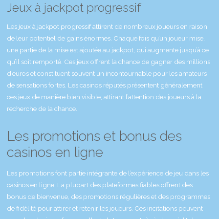
Jeux à jackpot progressif
Les jeux à jackpot progressif attirent de nombreux joueurs en raison
de leur potentiel de gains énormes. Chaque fois qu’un joueur mise,
une partie de la mise est ajoutée au jackpot, qui augmente jusqu’à ce
qu’il soit remporté. Ces jeux offrent la chance de gagner des millions
d’euros et constituent souvent un incontournable pour les amateurs
de sensations fortes. Les casinos réputés présentent généralement
ces jeux de manière bien visible, attirant l’attention des joueurs à la
recherche de la chance.
Les promotions et bonus des
casinos en ligne
Les promotions font partie intégrante de l’expérience de jeu dans les
casinos en ligne. La plupart des plateformes fiables offrent des
bonus de bienvenue, des promotions régulières et des programmes
de fidélité pour attirer et retenir les joueurs. Ces incitations peuvent