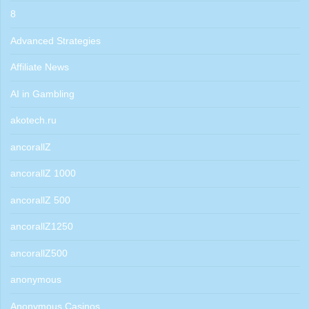
8
Advanced Strategies
Affiliate News
AI in Gambling
akotech.ru
ancorallZ
ancorallZ 1000
ancorallZ 500
ancorallZ1250
ancorallZ500
anonymous
Anonymous Casinos