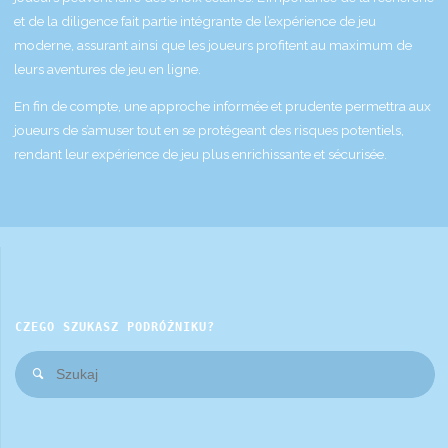
et de la diligence fait partie intégrante de l’expérience de jeu
moderne, assurant ainsi que les joueurs profitent au maximum de
leurs aventures de jeu en ligne.
En fin de compte, une approche informée et prudente permettra aux
joueurs de s’amuser tout en se protégeant des risques potentiels,
rendant leur expérience de jeu plus enrichissante et sécurisée.
CZEGO SZUKASZ PODRÓŻNIKU?
Sz
Szukaj