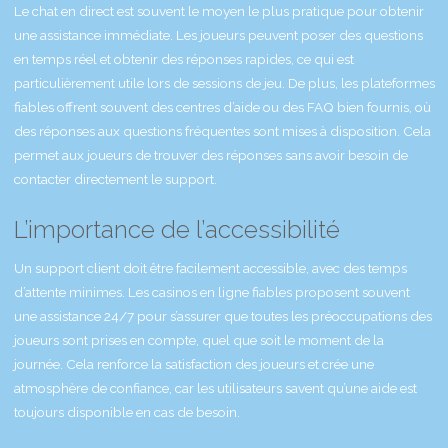
Le chat en direct est souvent le moyen le plus pratique pour obtenir
une assistance immédiate. Les joueurs peuvent poser des questions
en temps réel et obtenir des réponses rapides, ce qui est
particulièrement utile lors de sessions de jeu. De plus, les plateformes
fiables offrent souvent des centres d’aide ou des FAQ bien fournis, où
des réponses aux questions fréquentes sont mises à disposition. Cela
permet aux joueurs de trouver des réponses sans avoir besoin de
contacter directement le support.
L’importance de l’accessibilité
Un support client doit être facilement accessible, avec des temps
d’attente minimes. Les casinos en ligne fiables proposent souvent
une assistance 24/7 pour s’assurer que toutes les préoccupations des
joueurs sont prises en compte, quel que soit le moment de la
journée. Cela renforce la satisfaction des joueurs et crée une
atmosphère de confiance, car les utilisateurs savent qu’une aide est
toujours disponible en cas de besoin.