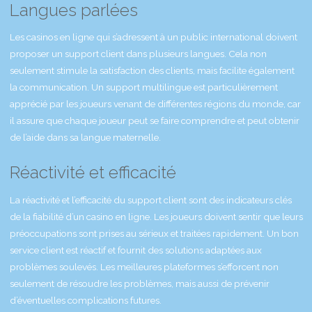
Langues parlées
Les casinos en ligne qui s’adressent à un public international doivent
proposer un support client dans plusieurs langues. Cela non
seulement stimule la satisfaction des clients, mais facilite également
la communication. Un support multilingue est particulièrement
apprécié par les joueurs venant de différentes régions du monde, car
il assure que chaque joueur peut se faire comprendre et peut obtenir
de l’aide dans sa langue maternelle.
Réactivité et efficacité
La réactivité et l’efficacité du support client sont des indicateurs clés
de la fiabilité d’un casino en ligne. Les joueurs doivent sentir que leurs
préoccupations sont prises au sérieux et traitées rapidement. Un bon
service client est réactif et fournit des solutions adaptées aux
problèmes soulevés. Les meilleures plateformes s’efforcent non
seulement de résoudre les problèmes, mais aussi de prévenir
d’éventuelles complications futures.