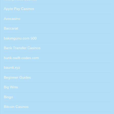
Apple Pay Casinos
Avocasino
Baccarat
bakimgunu.com 500
Bank Transfer Casinos
bank-swift-codes.com
baunti.xyz
Beginner Guides
Big Wins
Bingo
Bitcoin Casinos