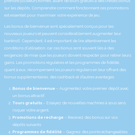
prendre plusieurs formes, allant de tours gratuits à des crédits bonus
sur les dépôts. Comprendre comment fonctionnent ces promotions
est essentiel pour maximiser votre expérience de jeu.
Les bonus de bienvenue sont spécialement conçus pour les
nouveaux joueurs et peuvent considérablement augmenter leur
bankroll. Cependant, il est important de lire attentivement les
conditions d’utilisation, car ces bonus sont souvent liés à des
exigences de mise que les joueurs doivent respecter pour retirer leurs
gains. Les promotions régulières et les programmes de fidélité,
quant à eux, récompensent les joueurs réguliers en leur offrant des
bonus supplémentaires, des cashback et d’autres avantages.
Bonus de bienvenue
– Augmentez votre premier dépôt avec
un bonus attractif.
Tours gratuits
– Essayez de nouvelles machines à sous sans
risquer votre argent.
Promotions de recharge
– Recevez des bonus sur vos
dépôts suivants.
Programmes de fidélité
– Gagnez des points échangeables