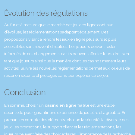
Évolution des régulations
Au fur et à mesure que le marché des jeux en ligne continue
d’évoluer, les réglementations s’adaptent également. Des
propositions visant à rendre les jeux en ligne plus sûrs et plus
accessibles sont souvent discutées. Les joueurs doivent rester
informés de ces changements, car ils peuvent affecter leurs droits en
tant que joueurs ainsi que la manière dont les casinos mènent leurs
activités. Suivre les nouvelles réglementations permet aux joueurs de
rester en sécurité et protégés dans leur expérience de jeu.
Conclusion
En somme, choisir un
casino en ligne fiable
est une étape
essentielle pour garantir une expérience de jeu sûre et agréable. En
prenant en compte des éléments tels que la sécurité, la diversité des
jeux, les promotions, le support client et les réglementations, les
joueurs peuvent faire des choix éclairés. L’importance de la recherche