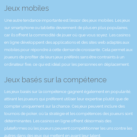
Jeux mobiles
Une autre tendance importante est l’essor des jeux mobiles. Les jeux
sur smartphone ou tablette deviennent de plus en plus populaires,
car ils offrent la commodité de jouer où que vous soyez. Les casinos
en ligne développent des applications et des sites web adaptés aux
mobiles pour répondre à cette demande croissante. Cela permet aux
joueurs de profiter de leurs jeux préférés sans être contraints à un
ordinateur fixe, ce qui est idéal pour les personnes en déplacement.
Jeux basés sur la compétence
Les jeux basés sur la compétence gagnent également en popularité,
attirant les joueurs qui préfèrent utiliser leur expertise plutôt que de
compter uniquement sur la chance. Ces jeux peuvent inclure des
tournois de poker, où la stratégie et les compétences des joueurs sont
déterminantes. Les casinos en ligne offrent désormais des
plateformes où les joueurs peuvent compétitionner les uns contre les
autres dans des jeux qui mettent en avant leur talent.