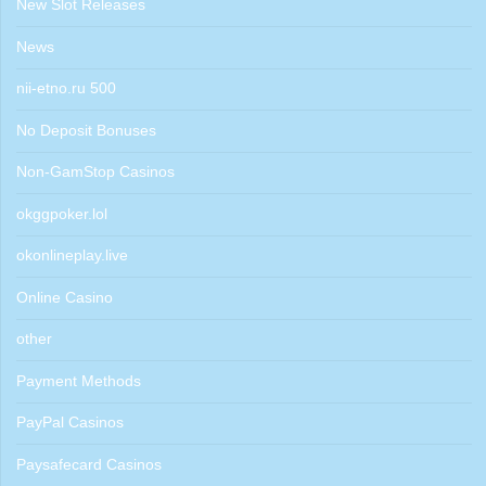
New Slot Releases
News
nii-etno.ru 500
No Deposit Bonuses
Non-GamStop Casinos
okggpoker.lol
okonlineplay.live
Online Casino
other
Payment Methods
PayPal Casinos
Paysafecard Casinos