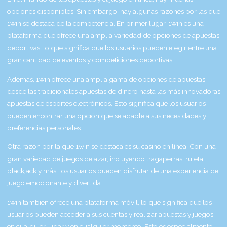
opciones disponibles. Sin embargo, hay algunas razones por las que
1win se destaca de la competencia. En primer lugar, 1win es una
plataforma que ofrece una amplia variedad de opciones de apuestas
deportivas, lo que significa que los usuarios pueden elegir entre una
gran cantidad de eventos y competiciones deportivas.
Además, 1win ofrece una amplia gama de opciones de apuestas,
desde las tradicionales apuestas de dinero hasta las más innovadoras
apuestas de esportes electrónicos. Esto significa que los usuarios
pueden encontrar una opción que se adapte a sus necesidades y
preferencias personales.
Otra razón por la que 1win se destaca es su casino en línea. Con una
gran variedad de juegos de azar, incluyendo tragaperras, ruleta,
blackjack y más, los usuarios pueden disfrutar de una experiencia de
juego emocionante y divertida.
1win también ofrece una plataforma móvil, lo que significa que los
usuarios pueden acceder a sus cuentas y realizar apuestas y juegos
en cualquier lugar y en cualquier momento. Esto es especialmente