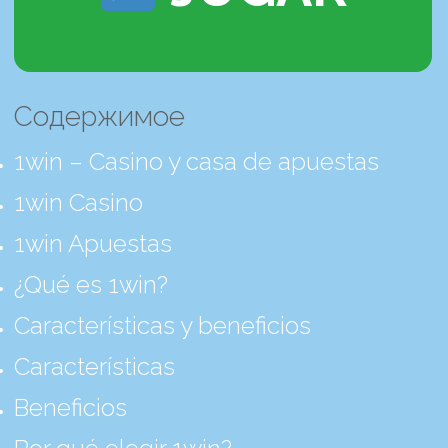
Содержимое
1win – Casino y casa de apuestas
1win Casino
1win Apuestas
¿Qué es 1win?
Características y beneficios
Características
Beneficios