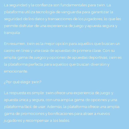
La seguridad y la confianza son fundamentales para 1win. La
plataforma utiliza tecnología de vanguardia para garantizar la
seguridad de los datos y transacciones de los jugadores, lo que les
permite disfrutar de una experiencia de juego y apuesta segura y
tranquila.
En resumen, 1win es la mejor opción para aquellos que buscan un
casino en línea y una casa de apuestas de primera clase. Con su
amplia gama de juegos y opciones de apuestas deportivas, 1win es
la plataforma perfecta para aquellos que buscan diversión y
emocionante.
¿Por qué elegir 1win?
La respuesta es simple: 1win ofrece una experiencia de juego y
apuesta única y segura, con una amplia gama de opciones y una
plataforma fácil de usar. Además, la plataforma ofrece una amplia
gama de promociones y bonificaciones para atraer a nuevos
jugadores y recompensar a los leales.