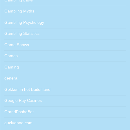
Gambling Laws
Gambling Myths
Gambling Psychology
Gambling Statistics
Game Shows
Games
Gaming
general
Gokken in het Buitenland
Google Pay Casinos
GrandPashaBet
gucluanne.com