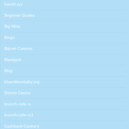
baunti.xyz
Beginner Guides
Big Wins
Bingo
Bitcoin Casinos
Blackjack
Blog
blueribbonbaby.org
Brionis Casino
brunch-cafe.ru
brunch-cafe.ru1
Cashback Casino's