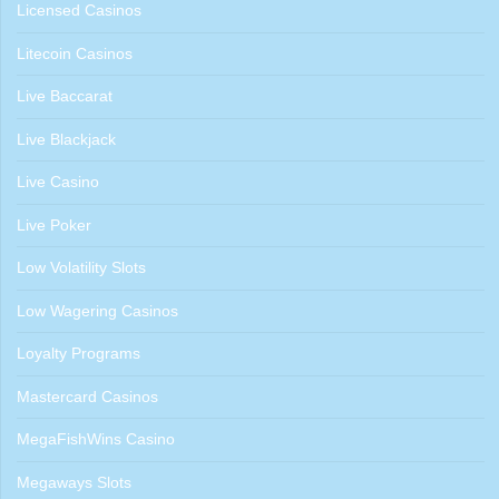
Licensed Casinos
Litecoin Casinos
Live Baccarat
Live Blackjack
Live Casino
Live Poker
Low Volatility Slots
Low Wagering Casinos
Loyalty Programs
Mastercard Casinos
MegaFishWins Casino
Megaways Slots