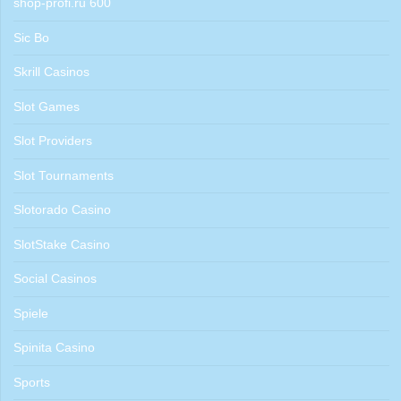
shop-profi.ru 600
Sic Bo
Skrill Casinos
Slot Games
Slot Providers
Slot Tournaments
Slotorado Casino
SlotStake Casino
Social Casinos
Spiele
Spinita Casino
Sports