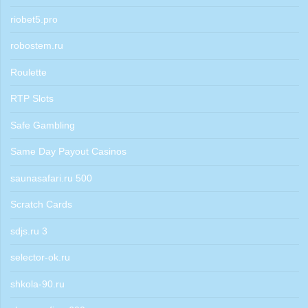
riobet5.pro
robostem.ru
Roulette
RTP Slots
Safe Gambling
Same Day Payout Casinos
saunasafari.ru 500
Scratch Cards
sdjs.ru 3
selector-ok.ru
shkola-90.ru