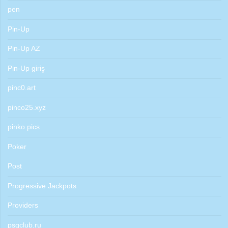
pen
Pin-Up
Pin-Up AZ
Pin-Up giriş
pinc0.art
pinco25.xyz
pinko.pics
Poker
Post
Progressive Jackpots
Providers
psgclub.ru