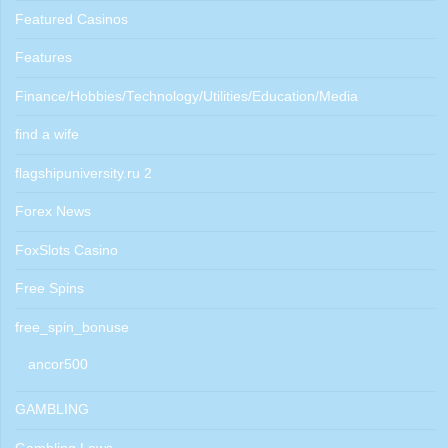
Featured Casinos
Features
Finance/Hobbies/Technology/Utilities/Education/Media
find a wife
flagshipuniversity.ru 2
Forex News
FoxSlots Casino
Free Spins
free_spin_bonuse
ancor500
GAMBLING