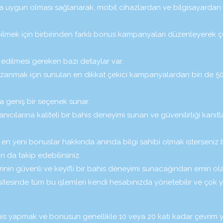
a uygun olması sağlanarak, mobil cihazlardan ve bilgisayardan g
bilmek için birbirinden farklı bonus kampanyaları düzenleyerek ço
edilmesi gereken bazı detaylar var.
kazanmak için sunulan en dikkat çekici kampanyalardan biri de 5
lara geniş bir seçenek sunar.
nıcılarına kaliteli bir bahis deneyimi sunan ve güvenilirliği kanıt
n yeni bonuslar hakkında anında bilgi sahibi olmak isterseniz b
 da takip edebilirsiniz.
rinin güvenli ve keyifli bir bahis deneyimi sunacağından emin olab
sitesinde tüm bu işlemleri kendi hesabınızda yönetebilir ve çok 
bahis yapmak ve bonusun genellikle 10 veya 20 katı kadar çevrim