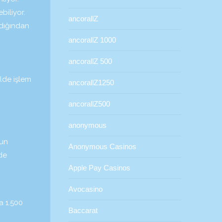
biliyor.
ancorallZ
adığından
ancorallZ 1000
ancorallZ 500
ilde işlem
ancorallZ1250
ancorallZ500
anonymous
run
Anonymous Casinos
nde
Apple Pay Casinos
Avocasino
a 1.500
Baccarat