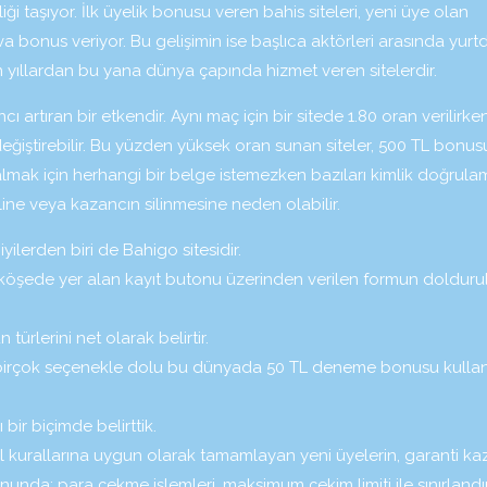
i taşıyor. İlk üyelik bonusu veren bahis siteleri, yeni üye olan
ava bonus veriyor. Bu gelişimin ise başlıca aktörleri arasında yurtd
zun yıllardan bu yana dünya çapında hizmet veren sitelerdir.
artıran bir etkendir. Aynı maç için bir sitede 1.80 oran verilirk
değiştirebilir. Bu yüzden yüksek oran sunan siteler, 500 TL bonu
 almak için herhangi bir belge istemezken bazıları kimlik doğrula
line veya kazancın silinmesine neden olabilir.
yilerden biri de Bahigo sitesidir.
sağ köşede yer alan kayıt butonu üzerinden verilen formun dolduru
ürlerini net olarak belirtir.
 birçok seçenekle dolu bu dünyada 50 TL deneme bonusu kullanıc
 bir biçimde belirttik.
 kurallarına uygun olarak tamamlayan yeni üyelerin, garanti ka
a; para çekme işlemleri, maksimum çekim limiti ile sınırlandırı