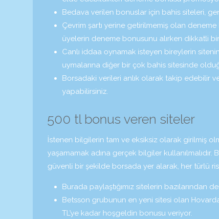
Bedava verilen bonuslar için bahis siteleri, gen
Çevrim şartı yerine getirilmemiş olan deneme
üyelerin deneme bonusunu alırken dikkatli bir 
Canlı iddaa oynamak isteyen bireylerin sitenin
uymalarına diğer bir çok bahis sitesinde olduğ
Borsadaki verileri anlık olarak takip edebilir 
yapabilirsiniz.
500 tl bonus veren siteler
İstenen bilgilerin tam ve eksiksiz olarak girilmiş 
yaşamamak adına gerçek bilgiler kullanılmalıdır. B
güvenli bir şekilde borsada yer alarak, her türlü ri
Burada paylaştığımız sitelerin bazılarından
Betsson grubunun en yeni sitesi olan Hovarda 
TL’ye kadar hoşgeldin bonusu veriyor.