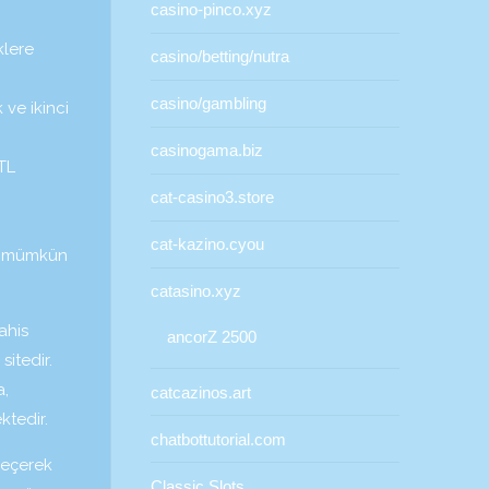
casino-pinco.xyz
klere
casino/betting/nutra
casino/gambling
 ve ikinci
casinogama.biz
TL
cat-casino3.store
cat-kazino.cyou
sı mümkün
catasino.xyz
ahis
ancorZ 2500
sitedir.
a,
catcazinos.art
ktedir.
chatbottutorial.com
 seçerek
Classic Slots