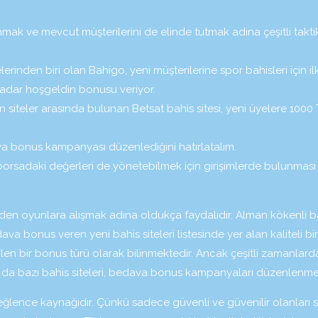
mak ve mevcut müşterilerini de elinde tutmak adına çeşitli takti
lerinden biri olan Bahigo, yeni müşterilerine spor bahisleri için ilk
kadar hoşgeldin bonusu veriyor.
iteler arasında bulunan Betsat bahis sitesi, yeni üyelere 1000 
ava bonus kampanyası düzenlediğini hatırlatalım.
borsadaki değerleri de yönetebilmek için girişimlerde bulunma
rmeden oyunlara alışmak adına oldukça faydalıdır. Alman kökenli b
a bonus veren yeni bahis siteleri listesinde yer alan kaliteli bir 
len bir bonus türü olarak bilinmektedir. Ancak çeşitli zamanlard
 da bazı bahis siteleri, bedava bonus kampanyaları düzenlenme
ir eğlence kaynağıdır. Çünkü sadece güvenli ve güvenilir olanları