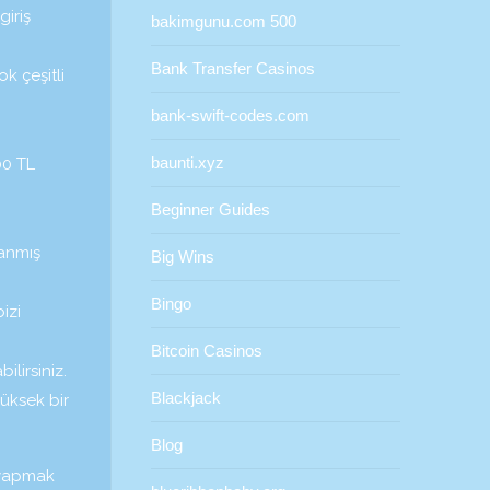
iriş
bakimgunu.com 500
Bank Transfer Casinos
k çeşitli
bank-swift-codes.com
baunti.xyz
00 TL
Beginner Guides
lanmış
Big Wins
Bingo
izi
Bitcoin Casinos
ilirsiniz.
Blackjack
yüksek bir
Blog
 yapmak