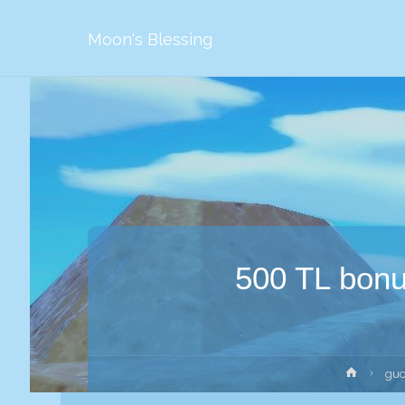
Moon's Blessing
500 TL bonus
Strona
guc
główna