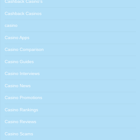
Cashback Casino's
Cashback Casinos
casino
Casino Apps
Casino Comparison
Casino Guides
Casino Interviews
Casino News
Casino Promotions
Casino Rankings
Casino Reviews
Casino Scams