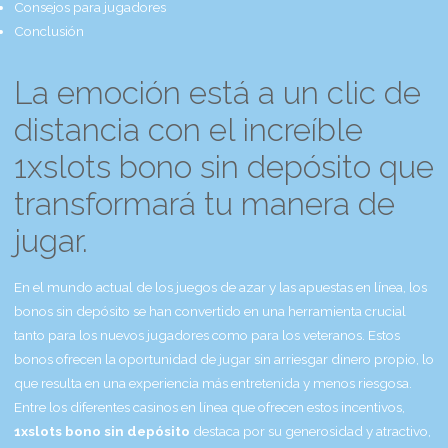
Consejos para jugadores
Conclusión
La emoción está a un clic de
distancia con el increíble
1xslots bono sin depósito que
transformará tu manera de
jugar.
En el mundo actual de los juegos de azar y las apuestas en línea, los
bonos sin depósito se han convertido en una herramienta crucial
tanto para los nuevos jugadores como para los veteranos. Estos
bonos ofrecen la oportunidad de jugar sin arriesgar dinero propio, lo
que resulta en una experiencia más entretenida y menos riesgosa.
Entre los diferentes casinos en línea que ofrecen estos incentivos,
1xslots bono sin depósito
destaca por su generosidad y atractivo,