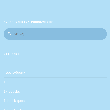
CZEGO SZUKASZ PODRÓŻNIKU?
Sz
Szukaj
KATEGORIE
!
! Без рубрики
1
1x-bet.sbs
1xbetbk.quest