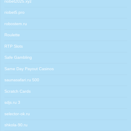
riobet2025.xyz
riobet5.pro
robostem.ru
Roulette
RTP Slots
Safe Gambling
Same Day Payout Casinos
saunasafari.ru 500
Scratch Cards
sdjs.ru 3
selector-ok.ru
shkola-90.ru