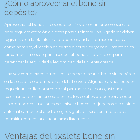
¿Cómo aprovechar el bono sin
depósito?
Aprovechar el bono sin depósito del 1xslots es un proceso sencillo,
pero requiere atención a ciertos pasos. Primero, los jugadores deben
registrarse en la plataforma proporcionando información básica,
como nombre, dirección de correo electrónico y edad. Esta etapa es
fundamental no solo para acceder al bono, sino también para
garantizar la seguridad y legitimidad de la cuenta creada.
Una vez completado el registro, se debe buscar el bono sin depósito
en la sección de promociones del sitio web. Algunos casinos pueden
requerir un código promocional para activar el bono, así que es
recomendable mantenerse atento a los detalles proporcionados en
las promociones. Después de activar el bono, los jugadores recibirán
automáticamente el crédito o giros gratis en su cuenta, lo que les
permitirá comenzar a jugar inmediatamente.
Ventajas del 1xslots bono sin