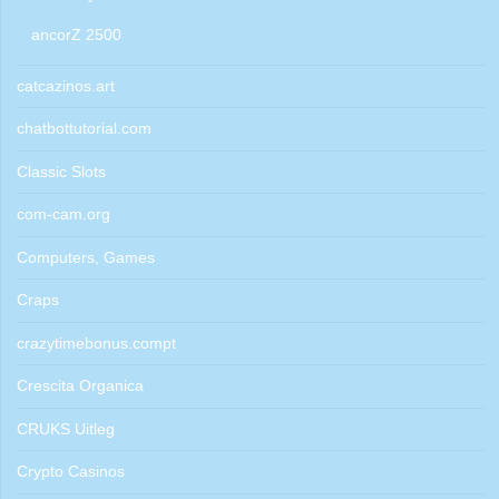
ancorZ 2500
catcazinos.art
chatbottutorial.com
Classic Slots
com-cam.org
Computers, Games
Craps
crazytimebonus.compt
Crescita Organica
CRUKS Uitleg
Crypto Casinos