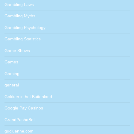
Gambling Laws
Gambling Myths
Gambling Psychology
Gambling Statistics
Game Shows
Games
Gaming
general
Gokken in het Buitenland
Google Pay Casinos
GrandPashaBet
gucluanne.com