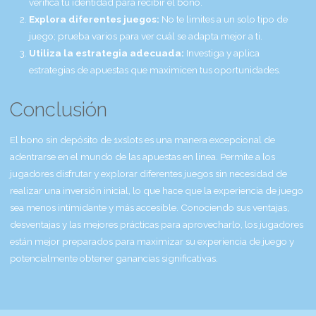
verifica tu identidad para recibir el bono.
Explora diferentes juegos:
No te limites a un solo tipo de
juego; prueba varios para ver cuál se adapta mejor a ti.
Utiliza la estrategia adecuada:
Investiga y aplica
estrategias de apuestas que maximicen tus oportunidades.
Conclusión
El bono sin depósito de 1xslots es una manera excepcional de
adentrarse en el mundo de las apuestas en línea. Permite a los
jugadores disfrutar y explorar diferentes juegos sin necesidad de
realizar una inversión inicial, lo que hace que la experiencia de juego
sea menos intimidante y más accesible. Conociendo sus ventajas,
desventajas y las mejores prácticas para aprovecharlo, los jugadores
están mejor preparados para maximizar su experiencia de juego y
potencialmente obtener ganancias significativas.