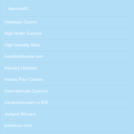
bancorallZ
Hahaspin Casino
High Roller Casinos
High Volatility Slots
hoteldelafuente.com
Industry Updates
Instant Play Casinos
Internationale Casino's
ivanteevka-park.ru 600
Jackpot Winners
jeetsbuzz.com