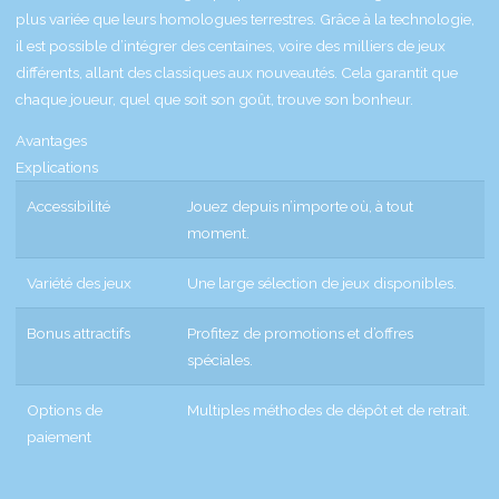
plus variée que leurs homologues terrestres. Grâce à la technologie,
il est possible d’intégrer des centaines, voire des milliers de jeux
différents, allant des classiques aux nouveautés. Cela garantit que
chaque joueur, quel que soit son goût, trouve son bonheur.
Avantages
Explications
Accessibilité
Jouez depuis n’importe où, à tout
moment.
Variété des jeux
Une large sélection de jeux disponibles.
Bonus attractifs
Profitez de promotions et d’offres
spéciales.
Options de
Multiples méthodes de dépôt et de retrait.
paiement