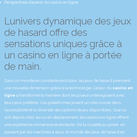
Perspectives d’avenir du casino en ligne
Lunivers dynamique des jeux
de hasard offre des
sensations uniques grâce à
un casino en ligne à portée
de main.
Dans un monde en constante évolution, les jeux de hasard prennent
une nouvelle dimension grâce à la technologie. L’essor du
casino en
ligne
a transformé la manière dont les joueurs interagissent avec
leurs jeux préférés. Ces plateformes jouent un rôle crucial dans
l’accessibilité et la diversité des options de jeu disponibles. Que ce
soit depuis chez soi ou en déplacement, les casinos en ligne offrent
une expérience immersive et excitante. De la roulette au poker, en
passant par les machines à sous, le monde des jeux de hasard en