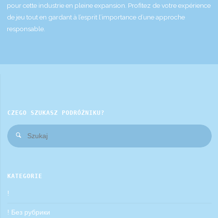
pour cette industrie en pleine expansion. Profitez de votre expérience
de jeu tout en gardant à l’esprit l’importance d’une approche
responsable.
CZEGO SZUKASZ PODRÓŻNIKU?
Sz
Szukaj
KATEGORIE
!
! Без рубрики