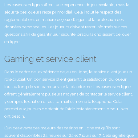
Les casinos en ligne offrent une expérience de jeu excitante, mais la
sécurité des joueurs reste primordial. Cela inclut le respect des
réglementations en matière de jeux d’argent et la protection des
données personnelles. Les joueurs doivent rester informés sur ces
questions afin de garantir leur sécurité lorsqu’ils choisissent de jouer
en ligne.
Gaming et service client
Dans le cadre de l’expérience de jeu en ligne, le service client joue un
rôle crucial. Un bon service client garantit la satisfaction du joueur
tout au long de son parcours sur la plateforme. Les casinos en ligne
offrent généralement plusieurs moyens de contacter le service client,
y compris le chat en direct, l’e-mail et même le téléphone. Cela
permet aux joueurs d’obtenir de l’aide instantanément lorsqu’ils en
ont besoin.
L’un des avantages majeurs des casinos en ligne est qu’ils sont
souvent disponibles 24 heures sur 24 et 7 jours sur 7. Cela signifie que