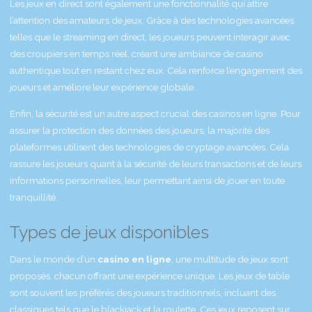
Les jeux en direct sont également une fonctionnalité qui attire
l’attention des amateurs de jeux. Grâce à des technologies avancées
telles que le streaming en direct, les joueurs peuvent interagir avec
des croupiers en temps réel, créant une ambiance de casino
authentique tout en restant chez eux. Cela renforce l’engagement des
joueurs et améliore leur expérience globale.
Enfin, la sécurité est un autre aspect crucial des casinos en ligne. Pour
assurer la protection des données des joueurs, la majorité des
plateformes utilisent des technologies de cryptage avancées. Cela
rassure les joueurs quant à la sécurité de leurs transactions et de leurs
informations personnelles, leur permettant ainsi de jouer en toute
tranquillité.
Types de jeux disponibles
Dans le monde d’un
casino en ligne
, une multitude de jeux sont
proposés, chacun offrant une expérience unique. Les jeux de table
sont souvent les préférés des joueurs traditionnels, incluant des
classiques tels que le blackjack et la roulette. Ces jeux reposent sur