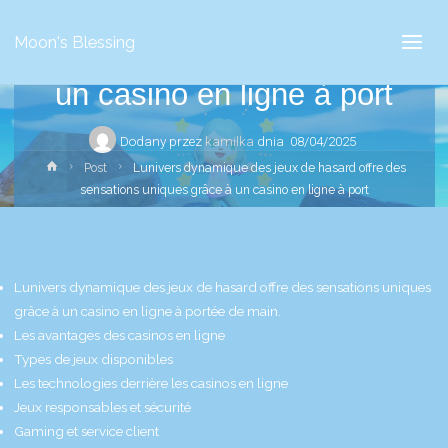
jeux de hasard offre des
Moon's Blessing
sensations uniques grâce à
un casino en ligne à port
Dodany przez
kamilka
dnia
08/04/2025
Strona
Post
Lunivers dynamique des jeux de hasard offre des
główna
sensations uniques grâce à un casino en ligne à port
Lunivers dynamique des jeux de hasard offre des sensations uniques
grâce à un casino en ligne à portée de main.
Les avantages des casinos en ligne
Types de jeux disponibles
Les technologies derrière les casinos en ligne
Jeux responsables et sécurité
Gaming et service client