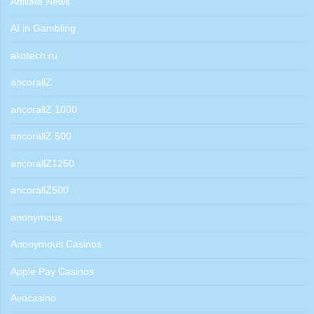
Affiliate News
AI in Gambling
akotech.ru
ancorallZ
ancorallZ 1000
ancorallZ 500
ancorallZ1250
ancorallZ500
anonymous
Anonymous Casinos
Apple Pay Casinos
Avocasino