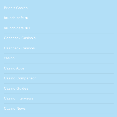
Brionis Casino
brunch-cafe.ru
brunch-cafe.ru1
Cashback Casino's
Cashback Casinos
casino
Casino Apps
Casino Comparison
Casino Guides
Casino Interviews
Casino News