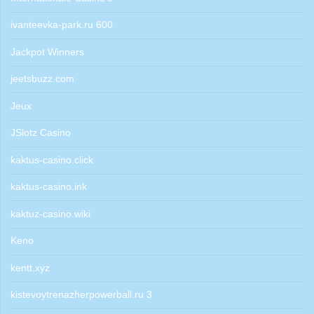
ivanteevka-park.ru 600
Jackpot Winners
jeetsbuzz.com
Jeux
JSlotz Casino
kaktus-casino.click
kaktus-casino.ink
kaktuz-casino.wiki
Keno
kentt.xyz
kistevoytrenazherpowerball.ru 3