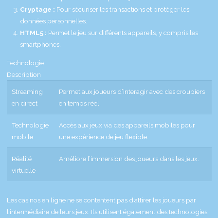
Cryptage :
Pour sécuriser les transactions et protéger les
données personnelles.
HTML5 :
Permet le jeu sur différents appareils, y compris les
smartphones.
Technologie
Description
Streaming
Permet aux joueurs d’interagir avec des croupiers
en direct
en temps réel.
Technologie
Accès aux jeux via des appareils mobiles pour
mobile
une expérience de jeu flexible.
Réalité
Améliore l’immersion des joueurs dans les jeux.
virtuelle
Les casinos en ligne ne se contentent pas d’attirer les joueurs par
l’intermédiaire de leurs jeux. Ils utilisent également des technologies