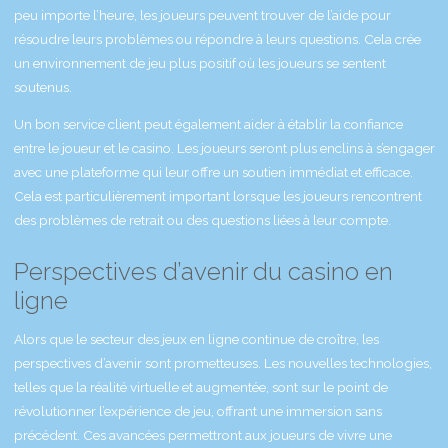
peu importe l’heure, les joueurs peuvent trouver de l’aide pour
résoudre leurs problèmes ou répondre à leurs questions. Cela crée
un environnement de jeu plus positif où les joueurs se sentent
soutenus.
Un bon service client peut également aider à établir la confiance
entre le joueur et le casino. Les joueurs seront plus enclins à s’engager
avec une plateforme qui leur offre un soutien immédiat et efficace.
Cela est particulièrement important lorsque les joueurs rencontrent
des problèmes de retrait ou des questions liées à leur compte.
Perspectives d’avenir du casino en
ligne
Alors que le secteur des jeux en ligne continue de croître, les
perspectives d’avenir sont prometteuses. Les nouvelles technologies,
telles que la réalité virtuelle et augmentée, sont sur le point de
révolutionner l’expérience de jeu, offrant une immersion sans
précédent. Ces avancées permettront aux joueurs de vivre une