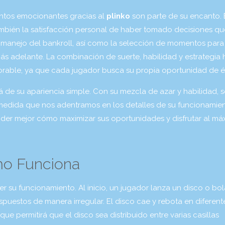
ntos emocionantes gracias al
plinko
son parte de su encanto. 
mbién la satisfacción personal de haber tomado decisiones qu
 manejo del bankroll, así como la selección de momentos para 
s adelante. La combinación de suerte, habilidad y estrategia
able, ya que cada jugador busca su propia oportunidad de éx
 de su apariencia simple. Con su mezcla de azar y habilidad, s
a medida que nos adentramos en los detalles de su funcionamie
nder mejor cómo maximizar sus oportunidades y disfrutar al m
mo Funciona
 su funcionamiento. Al inicio, un jugador lanza un disco o bo
ispuestos de manera irregular. El disco cae y rebota en diferent
que permitirá que el disco sea distribuido entre varias casillas