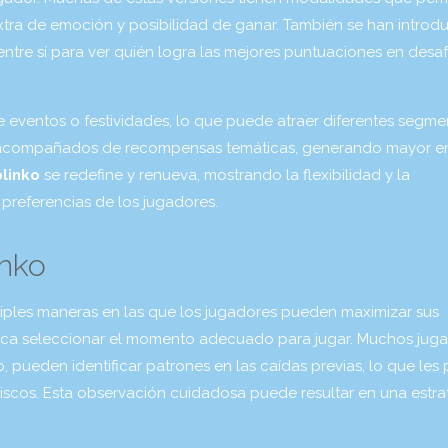
xtra de emoción y posibilidad de ganar. También se han introd
ntre sí para ver quién logra las mejores puntuaciones en desaf
 eventos o festividades, lo que puede atraer diferentes segme
ir acompañados de recompensas temáticas, generando mayor e
plinko
se redefine y renueva, mostrando la flexibilidad y la
 preferencias de los jugadores.
inko
tiples maneras en las que los jugadores pueden maximizar sus
mplica seleccionar el momento adecuado para jugar. Muchos jug
, pueden identificar patrones en las caídas previas, lo que les
iscos. Esta observación cuidadosa puede resultar en una estra