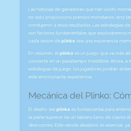
Las historias de ganadores que han vivido mome
no solo proporciona premios monetarios, sino ta
condujeron a esos resultados. Las estrategias de
son factores fundamentales que exploraremos má
cada sesión de
plinko
sea una experiencia memor
En resumen, el
plinko
es un juego que va más allá
convierte en un pasatiempo irresistible. Ahora, 
estrategias de juego, los jugadores podrán ente
esta emocionante experiencia.
Mecánica del Plinko: Có
El diseño del
plinko
es fundamental para entender
la parte superior de un tablero lleno de clavos d
direcciones. Este rebote aleatorio es esencial, ya 