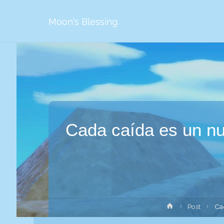
Moon's Blessing
Cada caída es un nue
Strona
Post
Cad
główna