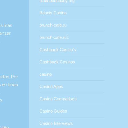
blueribbonbaby.org
Brionis Casino
brunch-cafe.ru
os más
anzar.
brunch-cafe.ru1
u
Cashback Casino's
Cashback Casinos
casino
xtos. Por
 en línea
Casino Apps
a
Casino Comparison
s
Casino Guides
Casino Interviews
miten