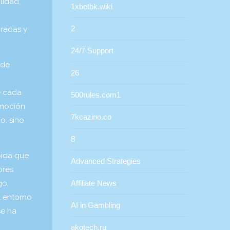
lidad,
1xbetbk.wiki
2
cradas y
24/7 Support
 de
26
e cada
500rules.com1
emoción
7kcazino.co
o, sino
8
pida que
Advanced Strategies
ores
Affiliate News
go,
l entorno
AI in Gambling
e ha
akotech.ru