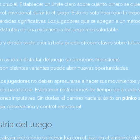
rucial. Establecer un límite claro sobre cuánto dinero se quie
ol emocional durante el juego. Esto no solo hace que la expe
érdidas significativas. Los jugadores que se apegan a un mét
disfrutan de una experiencia de juego más saludable.
y dónde suele caer la bola puede ofrecer claves sobre futur
 ayuda a disfrutar del juego sin presiones financieras.
on distintas variantes puede abrir nuevas oportunidades.
 Los jugadores no deben apresurarse a hacer sus movimientos 
 para lanzar. Establecer restricciones de tiempo para cada 
ones impulsivas. Sin dudas, el camino hacia el éxito en
plinko
s
ia, observación y control emocional.
stria del Juego
icativamente cómo se interactúa con el azar en el ambiente del