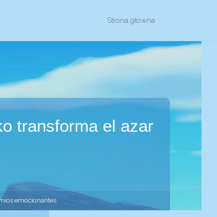
Przejdź
Strona główna
do
treści
ko transforma el azar
remios emocionantes.