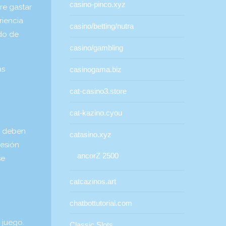
casino-pinco.xyz
re gastar
riencia
casino/betting/nutra
odo de
casino/gambling
as
casinogama.biz
cat-casino3.store
cat-kazino.cyou
y deben
catasino.xyz
sesión
ancorZ 2500
e
catcazinos.art
chatbottutorial.com
 juego.
Classic Slots