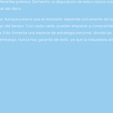
iferentes premios. De hecho, la disposición de estos clavos cr
al del disco.
. Aunque parece que el resultado depende únicamente de la 
argo del tiempo. Con cada caída, pueden empezar a comprend
ola. Esto fomenta una especie de estrategia personal, donde las
 embargo, nunca hay garantía de éxito, ya que la naturaleza al