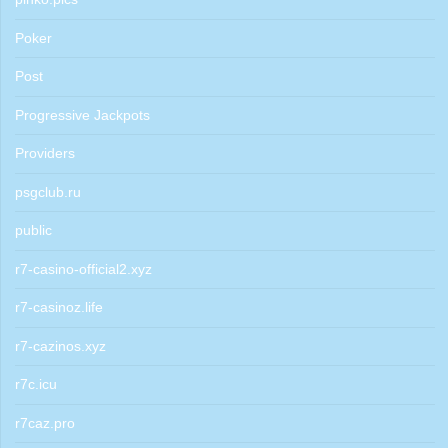
Poker
Post
Progressive Jackpots
Providers
psgclub.ru
public
r7-casino-official2.xyz
r7-casinoz.life
r7-cazinos.xyz
r7c.icu
r7caz.pro