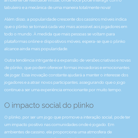
ambiente de realidade virtual, onde você pode interagir com o
tabuleiro e a mecânica de uma maneira totalmente nova!
Além disso, a popularidade crescente dos cassinos móveis indica
que o plinko se tornará cada vez mais acessível aos jogadores em
todo o mundo. À medida que mais pessoas se voltam para
plataformas online e dispositivos móveis, espera-se que o plinko
alcance ainda mais popularidade.
Outra tendência intrigante é a expansão de versões criativas e novas
de plinko, que podem oferecer formas inovadoras e emocionantes
de jogar. Essa inovação constante ajudará a manter o interesse dos
jogadores e a atrair novos participantes, assegurando que o jogo
continue a ser uma experiência emocionante por muito tempo.
O impacto social do plinko
O plinko, por ser um jogo que promove a interação social, pode ter
um impacto positivo nas comunidades onde é jogado. Em
ambientes de cassino, ele proporciona uma atmosfera de