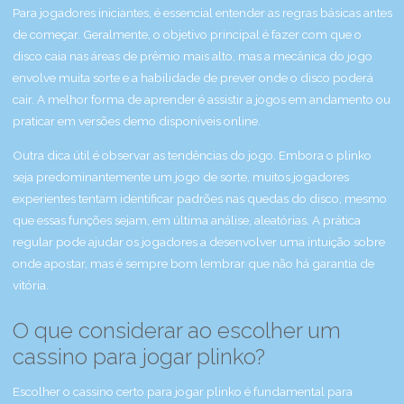
Para jogadores iniciantes, é essencial entender as regras básicas antes
de começar. Geralmente, o objetivo principal é fazer com que o
disco caia nas áreas de prêmio mais alto, mas a mecânica do jogo
envolve muita sorte e a habilidade de prever onde o disco poderá
cair. A melhor forma de aprender é assistir a jogos em andamento ou
praticar em versões demo disponíveis online.
Outra dica útil é observar as tendências do jogo. Embora o plinko
seja predominantemente um jogo de sorte, muitos jogadores
experientes tentam identificar padrões nas quedas do disco, mesmo
que essas funções sejam, em última análise, aleatórias. A prática
regular pode ajudar os jogadores a desenvolver uma intuição sobre
onde apostar, mas é sempre bom lembrar que não há garantia de
vitória.
O que considerar ao escolher um
cassino para jogar plinko?
Escolher o cassino certo para jogar plinko é fundamental para