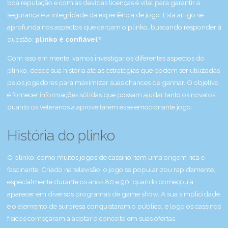
boa reputação e com as devidas licenças é vital para garantir a
segurança e a integridade da experiência de jogo. Esta artigo se
aprofunda nos aspectos que cercam o plinko, buscando responder à
questão:
plinko é confiável
?
Com isso em mente, vamos investigar os diferentes aspectos do
plinko, desde sua história até as estratégias que podem ser utilizadas
pelos jogadores para maximizar suas chances de ganhar. O objetivo
é fornecer informações sólidas que possam ajudar tanto os novatos
quanto os veteranos a aproveitarem esse emocionante jogo.
História do plinko
O plinko, como muitos jogos de cassino, tem uma origem rica e
fascinante. Criado na televisão, o jogo se popularizou rapidamente,
especialmente durante os anos 80 e 90, quando começou a
aparecer em diversos programas de game show. A sua simplicidade
e o elemento de surpresa conquistaram o público, e logo os cassinos
físicos começaram a adotar o conceito em suas ofertas.