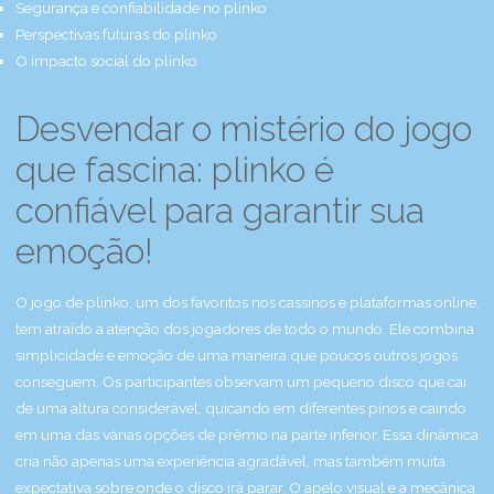
Segurança e confiabilidade no plinko
Perspectivas futuras do plinko
O impacto social do plinko
Desvendar o mistério do jogo
que fascina: plinko é
confiável para garantir sua
emoção!
O jogo de plinko, um dos favoritos nos cassinos e plataformas online,
tem atraído a atenção dos jogadores de todo o mundo. Ele combina
simplicidade e emoção de uma maneira que poucos outros jogos
conseguem. Os participantes observam um pequeno disco que cai
de uma altura considerável, quicando em diferentes pinos e caindo
em uma das várias opções de prêmio na parte inferior. Essa dinâmica
cria não apenas uma experiência agradável, mas também muita
expectativa sobre onde o disco irá parar. O apelo visual e a mecânica