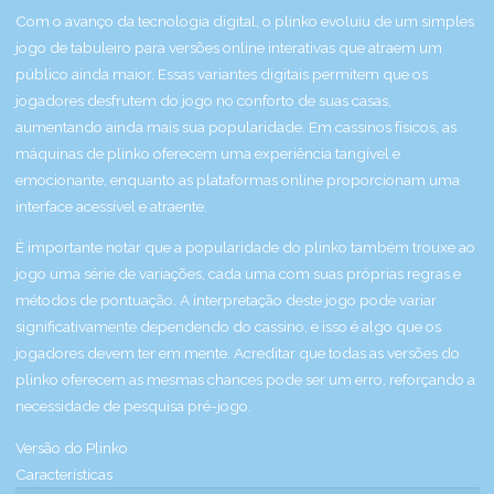
Com o avanço da tecnologia digital, o plinko evoluiu de um simples
jogo de tabuleiro para versões online interativas que atraem um
público ainda maior. Essas variantes digitais permitem que os
jogadores desfrutem do jogo no conforto de suas casas,
aumentando ainda mais sua popularidade. Em cassinos físicos, as
máquinas de plinko oferecem uma experiência tangível e
emocionante, enquanto as plataformas online proporcionam uma
interface acessível e atraente.
É importante notar que a popularidade do plinko também trouxe ao
jogo uma série de variações, cada uma com suas próprias regras e
métodos de pontuação. A interpretação deste jogo pode variar
significativamente dependendo do cassino, e isso é algo que os
jogadores devem ter em mente. Acreditar que todas as versões do
plinko oferecem as mesmas chances pode ser um erro, reforçando a
necessidade de pesquisa pré-jogo.
Versão do Plinko
Características