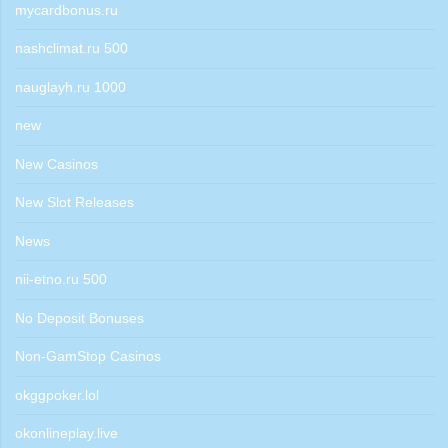
mycardbonus.ru
nashclimat.ru 500
nauglayh.ru 1000
new
New Casinos
New Slot Releases
News
nii-etno.ru 500
No Deposit Bonuses
Non-GamStop Casinos
okggpoker.lol
okonlineplay.live