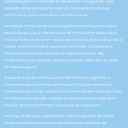
camaradagem e competição saudável entre os jogadores. Esta
interação social é uma parte essencial da experiência de jogo,
contribuindo para a diversão e o entretenimento.
No entanto, é importante que os jogadores reconheçam os riscos
associados ao jogo e a necessidade de um consumo responsável.
Uma consciência social em relação aos riscos do jogo pode ajudar a
manter uma comunidade saudável e envolvida. Campanhas e
iniciativas educacionais, focadas no jogo responsável, são
fundamentais para garantir que todos possam desfrutar do plinko
de maneira segura.
Enquanto o plinko continua a envolver e fascinar jogadores, é
importante que a conversa sobre suas implicações sociais e as
consequências do jogo responsável permaneça em destaque. Com
um enfoque equilibrado, o plinko pode proporcionar diversão e
emoção sem comprometer a segurança dos jogadores.
Ao longo deste artigo, exploramos diversos aspectos do plinko,
desde sua história e mecânica até estratégias e questões de