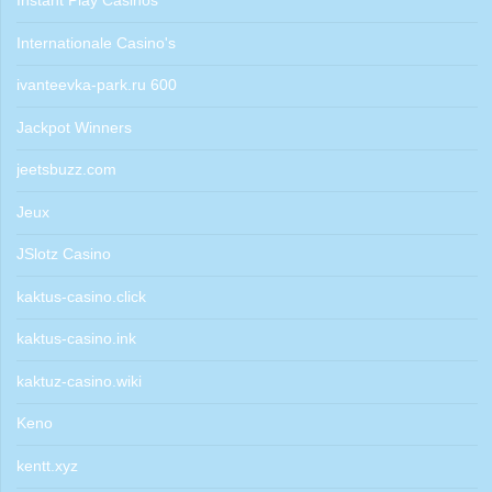
Instant Play Casinos
Internationale Casino's
ivanteevka-park.ru 600
Jackpot Winners
jeetsbuzz.com
Jeux
JSlotz Casino
kaktus-casino.click
kaktus-casino.ink
kaktuz-casino.wiki
Keno
kentt.xyz