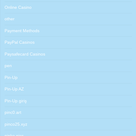
Online Casino
other
Payment Methods
PayPal Casinos
Paysafecard Casinos
pen
Pin-Up
Pin-Up AZ
Pin-Up giriş
pinc0.art
pinco25.xyz
pinko.pics