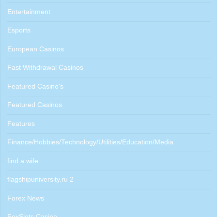
Entertainment
Esports
European Casinos
Fast Withdrawal Casinos
Featured Casino's
Featured Casinos
Features
Finance/Hobbies/Technology/Utilities/Education/Media
find a wife
flagshipuniversity.ru 2
Forex News
FoxSlots Casino