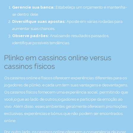
Gerencie sua banca:
Estabeleça um orçamento e mantenha-
se dentro dele.
Diversifique suas apostas:
Aposte em várias rodadas para
aumentar suas chances.
Observe padrões:
Analisando resultados passados,
identifique possíveis tendências.
Plinko em cassinos online versus
cassinos físicos
Os cassinos online e físicos oferecem experiências diferentes para os
jogadores de plinko, e cada um tem suas vantagens e desvantagens.
Os cassinos físicos fornecem uma experiência social, permitindo que
você jogue ao lado de outros jogadores e participe da emoção ao
vivo. Além disso, esses ambientes geralmente oferecem promoções
exclusivas, experiências e bônus que não podem ser encontrados
online.
Por outro lado, os cassinos online oferecem a conveniência de jogar