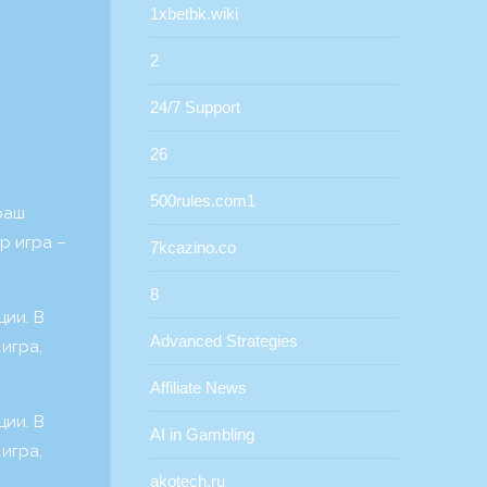
1xbetbk.wiki
2
24/7 Support
26
500rules.com1
раш
р игра –
7kcazino.co
8
ции. В
Advanced Strategies
игра,
Affiliate News
ции. В
AI in Gambling
игра,
akotech.ru