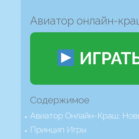
Авиатор онлайн-краш
ИГРАТ
Содержимое
Авиатор Онлайн-Краш: Нов
Принцип Игры