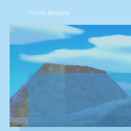
Moon's Blessing