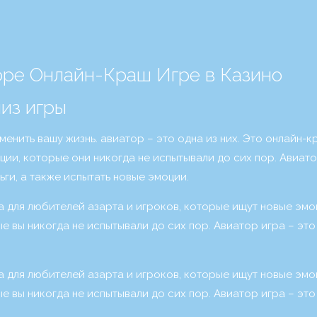
оре Онлайн-Краш Игре в Казино
лиз игры
зменить вашу жизнь.
авиатор
– это одна из них. Это онлайн-к
ции, которые они никогда не испытывали до сих пор. Авиато
ьги, а также испытать новые эмоции.
а для любителей азарта и игроков, которые ищут новые эмо
е вы никогда не испытывали до сих пор. Авиатор игра – это 
а для любителей азарта и игроков, которые ищут новые эмо
е вы никогда не испытывали до сих пор. Авиатор игра – это 