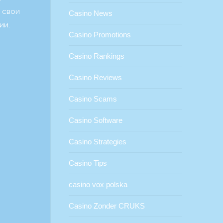
 свои
Casino News
ии.
Casino Promotions
Casino Rankings
Casino Reviews
Casino Scams
Casino Software
Casino Strategies
Casino Tips
casino vox polska
Casino Zonder CRUKS