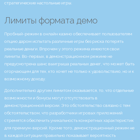
стратегические настольные игры.
Лимиты формата демо
Пробный-режим в онлайн казино обеспечивает пользователям
опцию даром испытать различные игры без риска потерять
реальные деньги. Впрочем у этого режима имеются свои
лимиты. Во-первых, в демонстрационном режиме не
предусмотрена шанс выигрыша реальных денег, что может быть
огорчающим для тех, кто хочет не только к удовольствию, но и к
возможному доходу.
Дополнительно другим лимитом оказывается, то, что отдельные
возможности и бонусы могут отсутствовать в
демонстрационной версии. Это обстоятельство связано с тем
обстоятельством, что разработчики игровых приложений
стремятся обеспечить уникальность конкретных характеристик
для премиум-версий. Кроме того, демонстрационный режим не
в каждой ситуации правильно показывает вероятность