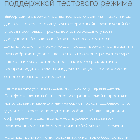
поддержкой тестового режима
Выбор сайта с возможностью тестового режима — важный шаг
для тех, кто желает окунуться в сферу онлайн-развлечений без
угрозы проигрыша. Прежде всего, необходимо учесть
доступность большого выбора игровых автоматов в
демонстрационном режиме. Данное даст возможность оценить
разнообразие и уровень контента, что демонстрирует ресурс.
Также значимо удостовериться, насколько реалистично
воспроизводится геймплей в демонстрационном режиме по
отношению к полной версией.
Также важно учитывать дизайн и простоту перемещения.
Платформа должна быть легко воспринимаемой и простая в
использовании даже для начинающих игроков. Вдобавок того,
уделите интерес на присутствие мобильной адаптации или
софтвера — это даст возможность удовольствоваться
развлечениями в любом месте и в любой момент времени.
Наконец, изучите мнения остальных клиентов о безопасности