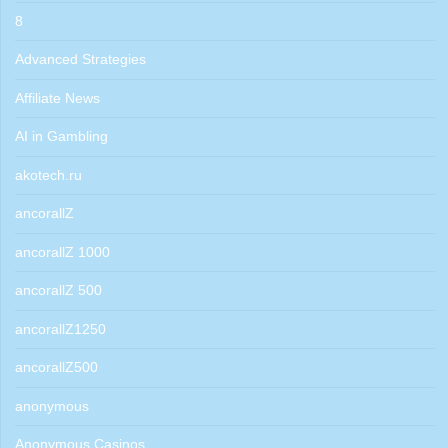
8
Advanced Strategies
Affiliate News
AI in Gambling
akotech.ru
ancorallZ
ancorallZ 1000
ancorallZ 500
ancorallZ1250
ancorallZ500
anonymous
Anonymous Casinos