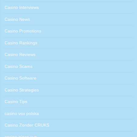
Casino Interviews
Casino News
Casino Promotions
Casino Rankings
Casino Reviews
Casino Scams
Casino Software
Casino Strategies
Casino Tips
casino vox polska
Casino Zonder CRUKS