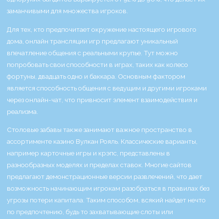
заманчивыми для множества игроков.
Для тех, кто предпочитает окружение настоящего игрового
дома, онлайн трансляции игр предлагают уникальный
впечатление общения с реальными крупье. Тут можно
попробовать свои способности в играх, таких как колесо
фортуны, двадцать одно и баккара. Основным фактором
является способность общения с ведущим и другими игроками
через онлайн-чат, что привносит элемент взаимодействия и
реализма.
Столовые забавы также занимают важное пространство в
ассортименте казино Вулкан Рояль. Классические варианты,
например карточные игры и крэпс, представлены в
разнообразных моделях и пределах ставок. Многие сайтов
предлагают демонстрационные версии развлечений, что дает
возможность начинающим игрокам разобраться в правилах без
угрозы потери капитала. Таким способом, всякий найдет нечто
по предпочтению, будь то захватывающие слоты или