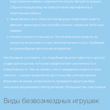
виртуальное казино с вариантом играть без регистрации.
Обратите ваше взор на присутствие сертификата и
позитивные обзоры.
Зачисление счета: Многие платформы позволяют внести
депозит через простые способы оплаты, такие как Skrill или
Neteller.
Начало игрового процесса: После внесения средств на
аккаунта вы вольны тотчас же включаться в игру, подбирая
из разнообразия доступных аппаратов.
Необходимо учитывать, что подобный формат азартного досуга
создан для игроков, которые предпочитает анонимность и
оперативность. Тем не менее у этого заведения имеются свои
лимиты — не все привилегии доступны без учетной записи.
Впрочем не менее, возможность проверить фортуна безо
ненужных формальностей привлекает большинство участников.
Виды безвозмездных игрушек