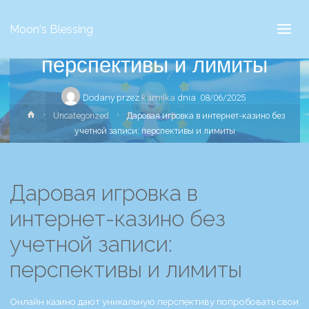
интернет-казино без
Moon's Blessing
учетной записи:
перспективы и лимиты
Dodany przez
kamilka
dnia
08/06/2025
Strona
Uncategorized
Даровая игровка в интернет-казино без
główna
учетной записи: перспективы и лимиты
Даровая игровка в
интернет-казино без
учетной записи:
перспективы и лимиты
Онлайн казино дают уникальную перспективу попробовать свои