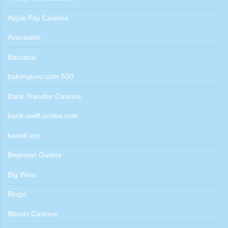
Apple Pay Casinos
Avocasino
Baccarat
bakimgunu.com 500
Bank Transfer Casinos
bank-swift-codes.com
baunti.xyz
Beginner Guides
Big Wins
Bingo
Bitcoin Casinos