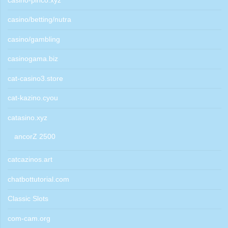
casino-pinco.xyz
casino/betting/nutra
casino/gambling
casinogama.biz
cat-casino3.store
cat-kazino.cyou
catasino.xyz
ancorZ 2500
catcazinos.art
chatbottutorial.com
Classic Slots
com-cam.org