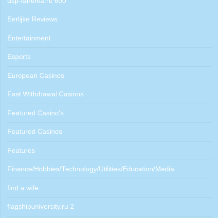
dsp-fanerka.ru 600
Eerlijke Reviews
Entertainment
Esports
European Casinos
Fast Withdrawal Casinos
Featured Casino's
Featured Casinos
Features
Finance/Hobbies/Technology/Utilities/Education/Media
find a wife
flagshipuniversity.ru 2