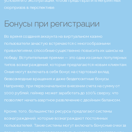
условия его эксплуатации, чтобы предотвратить неприятных
сюрпризов в перспективе.
Бонусы при регистрации
Во время создания аккаунта на виртуальном казино
пользователи зачастую встречаются с многообразными
привилегиями, способные существенно повысить их шансы на
победу. Вступительные премии — это одна из самых популярных
типов вознаграждений, которые предлагаются новым клиентам.
Оные могут включать в себя бонус на стартовый вклад,
безвозмездные вращения и даже бездепозитные бонусы.
Например, при первоначальном внесении счета на сумму от
1000 рублей, геймер может заработать до 100% сверху, что
позволяет начать азартное развлечение с двойным балансом.
Кроме, того, большинство ресурсы предлагают системы
вознаграждений, которые вознаграждают постоянных
пользователей. Такие системы могут включать бонусные очки за