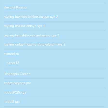
Revolut Kasinot
reyting-internet-kazino-onlayn.xyz 2
reyting-kazino-onlayn.xyz 2
reyting-luchshih-onlayn-kazino.xyz 2
reyting-onlayn-kazino-po-vyplatam.xyz 2
rikmorti.ru
ancor15
Ringospin Casino
riobet-casinos.pro
riobet2025.xyz
riobet5.pro