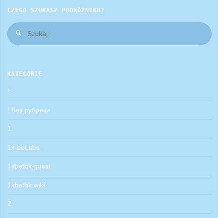
CZEGO SZUKASZ PODRÓŻNIKU?
Sz
Szukaj
KATEGORIE
!
! Без рубрики
1
1x-bet.sbs
1xbetbk.quest
1xbetbk.wiki
2