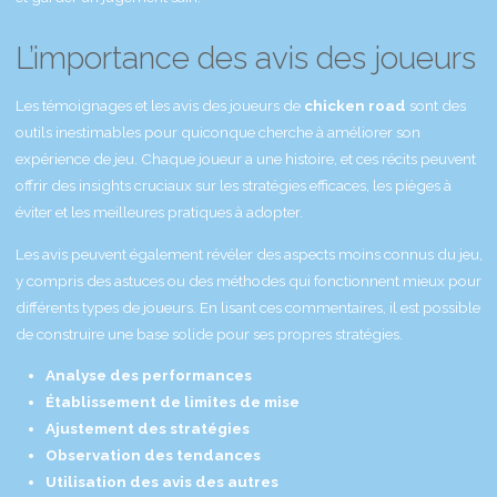
L’importance des avis des joueurs
Les témoignages et les avis des joueurs de
chicken road
sont des
outils inestimables pour quiconque cherche à améliorer son
expérience de jeu. Chaque joueur a une histoire, et ces récits peuvent
offrir des insights cruciaux sur les stratégies efficaces, les pièges à
éviter et les meilleures pratiques à adopter.
Les avis peuvent également révéler des aspects moins connus du jeu,
y compris des astuces ou des méthodes qui fonctionnent mieux pour
différents types de joueurs. En lisant ces commentaires, il est possible
de construire une base solide pour ses propres stratégies.
Analyse des performances
Établissement de limites de mise
Ajustement des stratégies
Observation des tendances
Utilisation des avis des autres