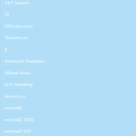
24/7 Support
26
500rules.com1
7kcazino.co
8
Advanced Strategies
Affiliate News
AI in Gambling
akotech.ru
ancorallZ
ancorallZ 1000
ancorallZ 500