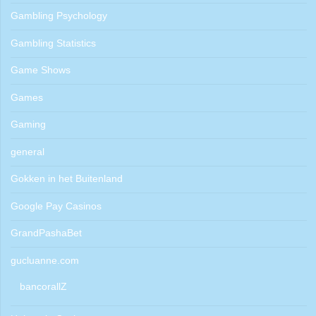
Gambling Psychology
Gambling Statistics
Game Shows
Games
Gaming
general
Gokken in het Buitenland
Google Pay Casinos
GrandPashaBet
gucluanne.com
bancorallZ