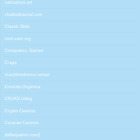
catcazinos.art
chatbottutorial.com
Classic Slots
com-cam.org
Computers, Games
Craps
crazytimebonus.compt
Crescita Organica
CRUKS Uitleg
Crypto Casinos
Curacao Casinos
dallaspalms.com2