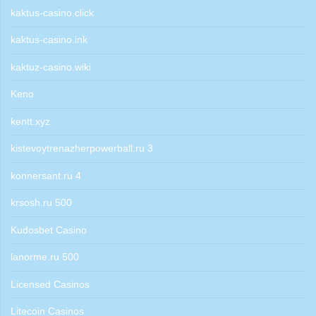
kaktus-casino.click
kaktus-casino.ink
kaktuz-casino.wiki
Keno
kentt.xyz
kistevoytrenazherpowerball.ru 3
konnersant.ru 4
krsosh.ru 500
Kudosbet Casino
lanorme.ru 500
Licensed Casinos
Litecoin Casinos