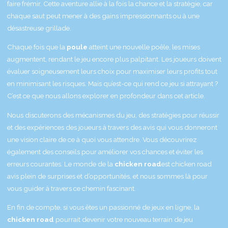
faire frémir. Cette aventure allie à la fois la chance et la stratégie, car
chaque saut peut mener à des gains impressionnants ou à une
désastreuse grillade.
Chaque fois que la
poule
atteint une nouvelle poêle, les mises
augmentent, rendant le jeu encore plus palpitant. Les joueurs doivent
évaluer soigneusement leurs choix pour maximiser leurs profits tout
en minimisant les risques. Mais qu’est-ce qui rend ce jeu si attrayant ?
C’est ce que nous allons explorer en profondeur dans cet article.
Nous discuterons des mécanismes du jeu, des stratégies pour réussir
et des expériences des joueurs à travers des avis qui vous donneront
une vision claire de ce à quoi vous attendre. Vous découvrirez
également des conseils pour améliorer vos chances et éviter les
erreurs courantes. Le monde de la
chicken road
est
chicken road
avis
plein de surprises et d’opportunités, et nous sommes là pour
vous guider à travers ce chemin fascinant.
En fin de compte, si vous êtes un passionné de jeux en ligne, la
chicken road
pourrait devenir votre nouveau terrain de jeu