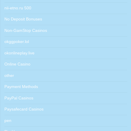
nii-etno.ru 500
No Deposit Bonuses
Non-GamStop Casinos
okggpoker.lol
okonlineplay.live
Online Casino
other
Payment Methods
PayPal Casinos
Paysafecard Casinos
pen