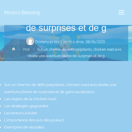
palpitants, chicken road avis
Moon's Blessing
révèle une aventure pleine
de surprises et de g
Dodany przez
kamilka
dnia
08/06/2025
Strona
Post
Sur un chemin de défis palpitants, chicken road avis
główna
révèle une aventure pleine de surprises et de g
Sur un chemin de défis palpitants, chicken road avis révèle une
aventure pleine de surprises et de gains audacieux.
Les règles de la chicken road
Les stratégies gagnantes
Les erreurs à éviter
L’importance des avis des joueurs
Exemples de réussites