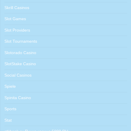
Skrill Casinos
Slot Games
Slot Providers
Slot Tournaments
Slotorado Casino
SlotStake Casino
Social Casinos
Spiele
Spinita Casino
Sports
Stat