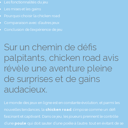
Les fonctionnalités du jeu
Les mises et les gains
Pourquoi choisir la chicken road
Comparaison avec d’autres jeux
Conclusion de l’expérience de jeu
Sur un chemin de défis
palpitants, chicken road avis
révèle une aventure pleine
de surprises et de gains
audacieux.
Le monde des jeux en ligne est en constante évolution, et parmi les
nouvelles tendances, la
chicken road
s’impose comme un défi
fascinant et captivant. Dans ce jeu, les joueurs prennent le contrôle
d’une
poule
qui doit sauter d’une poêle à l’autre, tout en évitant de se