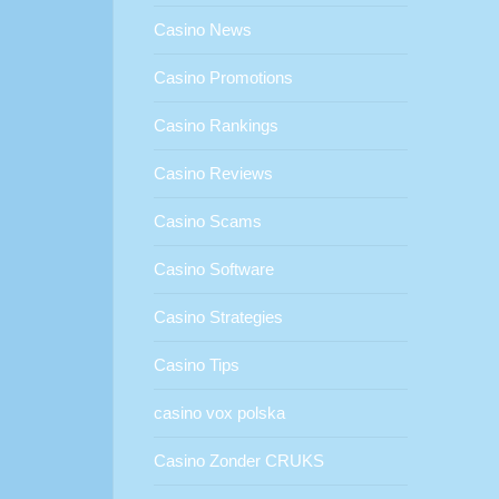
Casino News
Casino Promotions
Casino Rankings
Casino Reviews
Casino Scams
Casino Software
Casino Strategies
Casino Tips
casino vox polska
Casino Zonder CRUKS