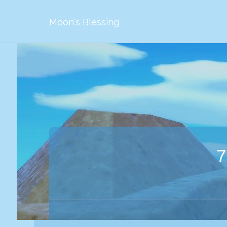
Moon's Blessing
7