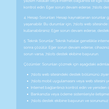
yazılım hataları veya internet bağlantısı ile ilgili 
kontrol edin. Eğer sorun devam ederse, 7slots de
4. Hesap Sorunları: Hesap kaynaklanan sorunlar g
yaşanabilir. Bu durumlar için, 7slots web sitesinde 
kullanabilirsiniz. Eğer sorun devam ederse, deste
5. Teknik Sorunlar: Teknik hatalar genellikle interne
sonra çözülür. Eğer sorun devam ederse, cihazınızı
sorun varsa, 7slots destek ekibine başvurun.
Çözümler: Sorunları çözmek için aşağıdaki adımları 
7slots web sitesindeki destek bölümünü ziyare
7slots mobil uygulamasını veya web sitesini y
Internet bağlantınızı kontrol edin ve yeniden 
Bankanızla veya ödeme sistemleriyle iletişime
7slots destek ekibine başvurun ve sorununuz h