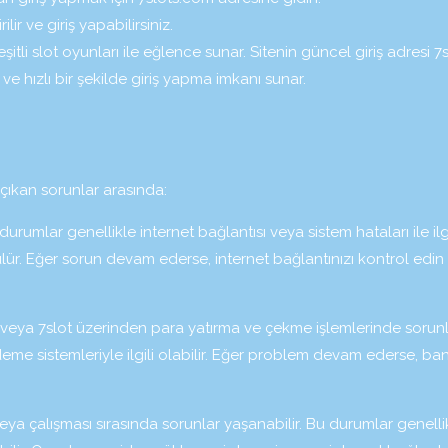
ir ve giriş yapabilirsiniz.
eşitli slot oyunları ile eğlence sunar. Sitenin güncel giriş adresi 
i ve hızlı bir şekilde giriş yapma imkanı sunar.
a çıkan sorunlar arasında:
durumlar genellikle internet bağlantısı veya sistem hataları ile ilgi
ülür. Eğer sorun devam ederse, internet bağlantınızı kontrol edin
o veya 7slot üzerinden para yatırma ve çekme işlemlerinde sorun
eme sistemleriyle ilgili olabilir. Eğer problem devam ederse, ba
veya çalışması sırasında sorunlar yaşanabilir. Bu durumlar genelli