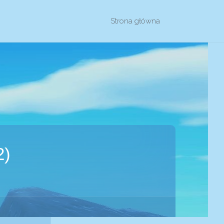
Przejdź
Strona główna
do
treści
2)