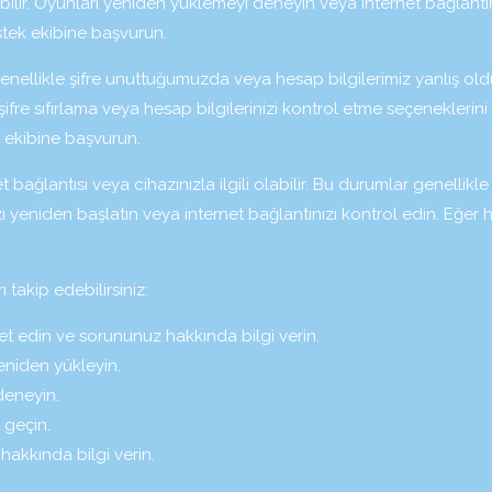
olabilir. Oyunları yeniden yüklemeyi deneyin veya internet bağlantı
stek ekibine başvurun.
enellikle şifre unuttuğumuzda veya hesap bilgilerimiz yanlış o
şifre sıfırlama veya hesap bilgilerinizi kontrol etme seçeneklerini
k ekibine başvurun.
t bağlantısı veya cihazınızla ilgili olabilir. Bu durumlar genellikle
 yeniden başlatın veya internet bağlantınızı kontrol edin. Eğer 
takip edebilirsiniz:
t edin ve sorununuz hakkında bilgi verin.
eniden yükleyin.
deneyin.
 geçin.
akkında bilgi verin.