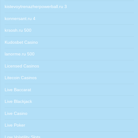
kistevoytrenazherpowerball.ru 3
konnersant.ru 4
krsosh.ru 500
Kudosbet Casino
lanorme.ru 500
Licensed Casinos
Litecoin Casinos
Live Baccarat
Live Blackjack
Live Casino
Live Poker
Low Volatility Slots