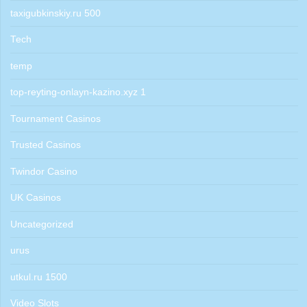
taxigubkinskiy.ru 500
Tech
temp
top-reyting-onlayn-kazino.xyz 1
Tournament Casinos
Trusted Casinos
Twindor Casino
UK Casinos
Uncategorized
urus
utkul.ru 1500
Video Slots