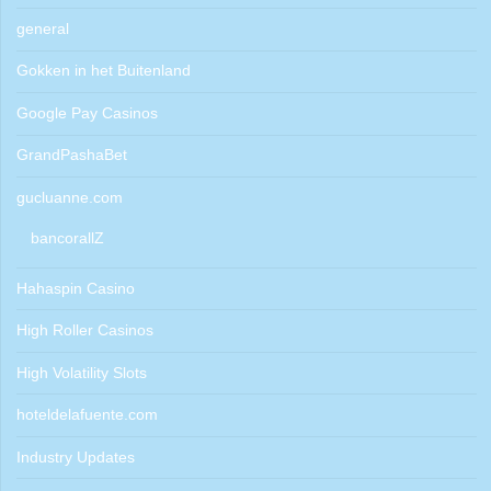
general
Gokken in het Buitenland
Google Pay Casinos
GrandPashaBet
gucluanne.com
bancorallZ
Hahaspin Casino
High Roller Casinos
High Volatility Slots
hoteldelafuente.com
Industry Updates