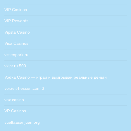
VIP Casinos
VIP Rewards
Vipsta Casino
Visa Casinos
vistenpark.ru
vkipr.ru 500
Vodka Casino — играй и выигрывай реальные деньги
vorzeit-hessen.com 3
vox casino
VR Casinos
vueltaasanjuan.org