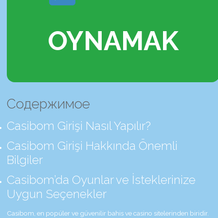
OYNAMAK
Содержимое
Casibom Girişi Nasıl Yapılır?
Casibom Girişi Hakkında Önemli
Bilgiler
Casibom’da Oyunlar ve İsteklerinize
Uygun Seçenekler
Casibom, en popüler ve güvenilir bahis ve casino sitelerinden biridir.