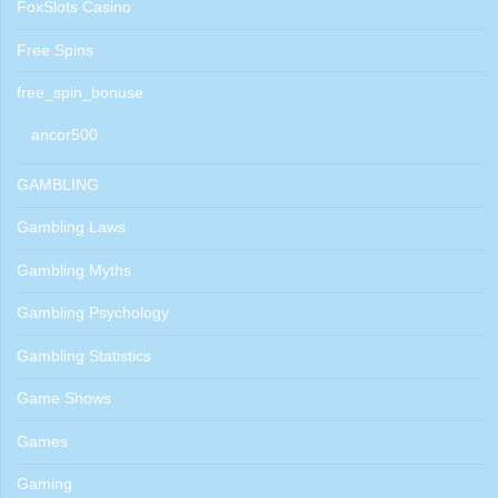
FoxSlots Casino
Free Spins
free_spin_bonuse
ancor500
GAMBLING
Gambling Laws
Gambling Myths
Gambling Psychology
Gambling Statistics
Game Shows
Games
Gaming