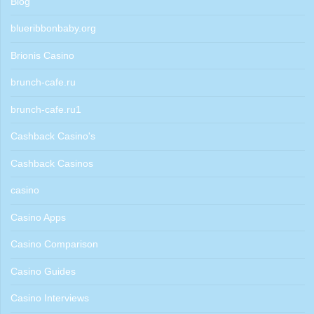
Blog
blueribbonbaby.org
Brionis Casino
brunch-cafe.ru
brunch-cafe.ru1
Cashback Casino's
Cashback Casinos
casino
Casino Apps
Casino Comparison
Casino Guides
Casino Interviews