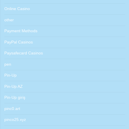
Online Casino
other
Payment Methods
PayPal Casinos
Paysafecard Casinos
pen
Pin-Up
Pin-Up AZ
Pin-Up giriş
pinc0.art
pinco25.xyz