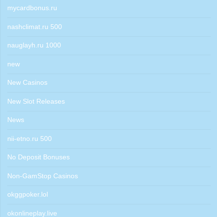
mycardbonus.ru
nashclimat.ru 500
nauglayh.ru 1000
new
New Casinos
New Slot Releases
News
nii-etno.ru 500
No Deposit Bonuses
Non-GamStop Casinos
okggpoker.lol
okonlineplay.live