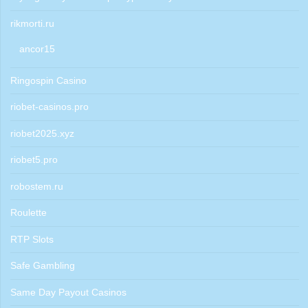
rikmorti.ru
ancor15
Ringospin Casino
riobet-casinos.pro
riobet2025.xyz
riobet5.pro
robostem.ru
Roulette
RTP Slots
Safe Gambling
Same Day Payout Casinos