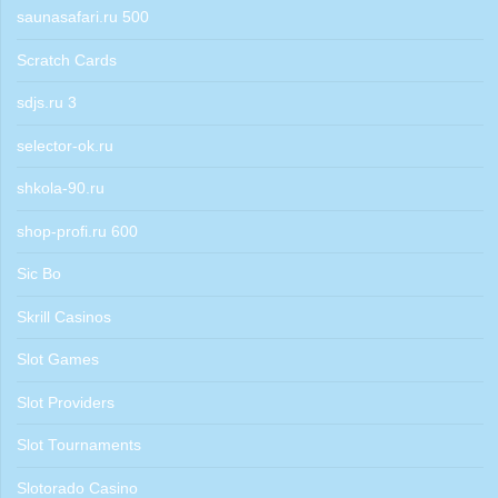
saunasafari.ru 500
Scratch Cards
sdjs.ru 3
selector-ok.ru
shkola-90.ru
shop-profi.ru 600
Sic Bo
Skrill Casinos
Slot Games
Slot Providers
Slot Tournaments
Slotorado Casino