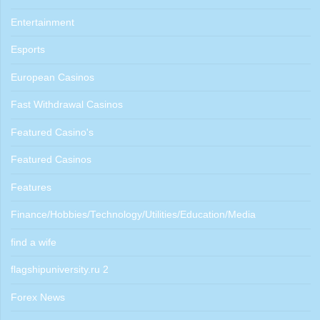
Entertainment
Esports
European Casinos
Fast Withdrawal Casinos
Featured Casino's
Featured Casinos
Features
Finance/Hobbies/Technology/Utilities/Education/Media
find a wife
flagshipuniversity.ru 2
Forex News