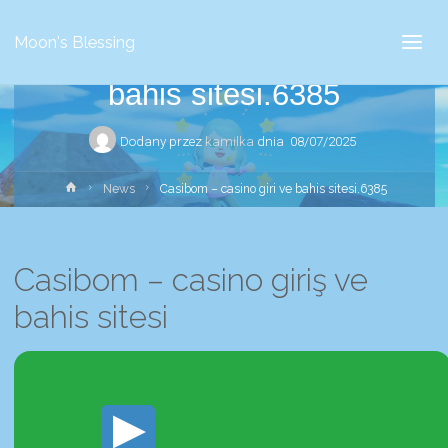
News
Moon's Blessing
Casibom – casino giri ve
bahis sitesi.6385
Dodany przez
kamilka
dnia
08/07/2025
Strona
News
Casibom – casino giri ve bahis sitesi.6385
główna
Casibom – casino giriş ve
bahis sitesi