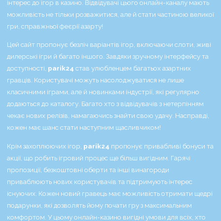
інтерес до ігор в казино. Відвідувачі цього онлайн-каналу мають
можливість не тільки розважитися, але й стати частиною великої
гри, справжньої феєрії азарту!
Цей сайт пропонує безліч варіантів ігор, включаючи слоти, живі
дилерські ігри й багато іншого. Завдяки зручному інтерфейсу та
доступності,
parik24
став улюбленцем багатьох азартних
гравців. Користувачі можуть насолоджуватися не лише
класичними іграми, але й новинками індустрії, які регулярно
додаються до каталогу. Багато хто з відвідувачів з нетерпінням
чекає нових релізів, намагаючись знайти свою удачу. Насправді,
кожен має шанс стати наступним щасливчиком!
Крім захоплюючих ігор,
parik24
пропонує привабливі бонуси та
акції, що робить ігровий процес ще більш вигідним. Гарячі
пропозиції, безкоштовні оберти та інші винагороди
приваблюють нових користувачів та підтримують інтерес
існуючих. Кожен новий гравець має можливість отримати щедрі
подарунки, які дозволять йому почати гру з максимальним
комфортом. У цьому онлайн-казино вигідні умови для всіх, хто