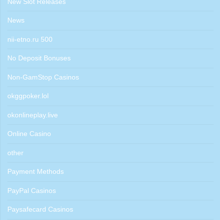
New Slot Releases
News
nii-etno.ru 500
No Deposit Bonuses
Non-GamStop Casinos
okggpoker.lol
okonlineplay.live
Online Casino
other
Payment Methods
PayPal Casinos
Paysafecard Casinos