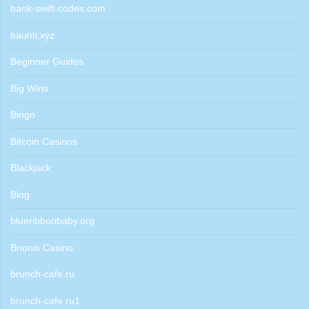
bank-swift-codes.com
baunti.xyz
Beginner Guides
Big Wins
Bingo
Bitcoin Casinos
Blackjack
Blog
blueribbonbaby.org
Brionis Casino
brunch-cafe.ru
brunch-cafe.ru1