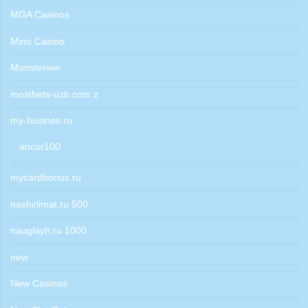
MGA Casinos
Mino Casino
Monsterwin
mostbets-uzb.com z
my-busines.ru
ancor100
mycardbonus.ru
nashclimat.ru 500
nauglayh.ru 1000
new
New Casinos