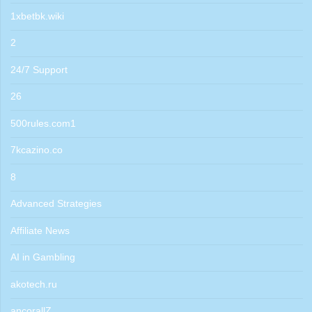
1xbetbk.wiki
2
24/7 Support
26
500rules.com1
7kcazino.co
8
Advanced Strategies
Affiliate News
AI in Gambling
akotech.ru
ancorallZ