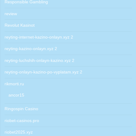
Responsible Gambling
review
Revolut Kasinot
reyting-internet-kazino-onlayn.xyz 2
reyting-kazino-onlayn.xyz 2
reyting-luchshih-onlayn-kazino.xyz 2
reyting-onlayn-kazino-po-vyplatam.xyz 2
rikmorti.ru
ancor15
Ringospin Casino
riobet-casinos.pro
riobet2025.xyz