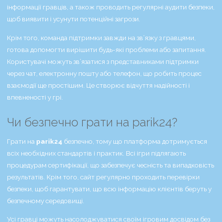
інформації гравців, а також проводить регулярні аудити безпеки,
щоб виявити і усунути потенційні загрози.
Крім того, команда підтримки завжди на зв’язку з гравцями,
готова допомогти вирішити будь-які проблеми або запитання.
Користувачі можуть зв’язатися з представниками підтримки
через чат, електронну пошту або телефон, що робить процес
взаємодії ще простішим. Це створює відчуття надійності і
впевненості у грі.
Чи безпечно грати на parik24?
Грати на
parik24
безпечно, тому що платформа дотримується
всіх необхідних стандартів і практик. Всі ігри підлягають
процедурам сертифікації, що забезпечує чесність та випадковість
результатів. Крім того, сайт регулярно проходить перевірки
безпеки, щоб гарантувати, що всю інформацію клієнтів беруть у
безпечному середовищі.
Усі гравці можуть насолоджуватися своїм ігровим досвідом без