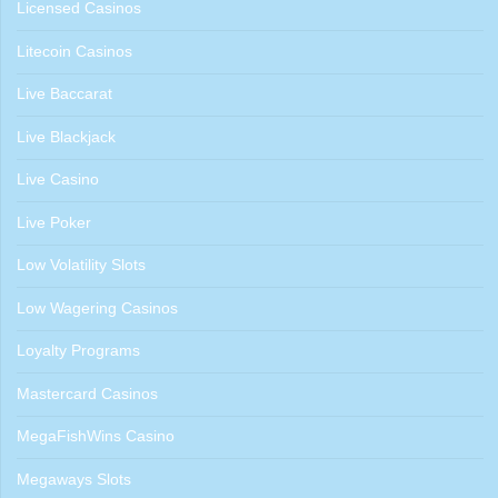
Licensed Casinos
Litecoin Casinos
Live Baccarat
Live Blackjack
Live Casino
Live Poker
Low Volatility Slots
Low Wagering Casinos
Loyalty Programs
Mastercard Casinos
MegaFishWins Casino
Megaways Slots