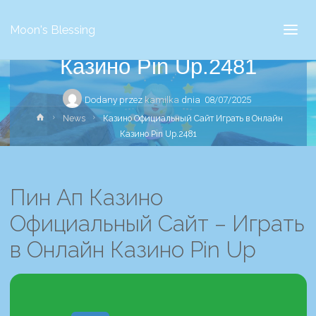
Казино Официальный
Moon's Blessing
Сайт Играть в Онлайн
Казино Pin Up.2481
Dodany przez
kamilka
dnia
08/07/2025
Strona
News
Казино Официальный Сайт Играть в Онлайн
główna
Казино Pin Up.2481
Пин Ап Казино
Официальный Сайт – Играть
в Онлайн Казино Pin Up