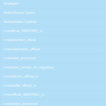
Strategies
StrikerRoomz Casino
Sweepstakes Casinos
t.meofficial_888STARZ_ru
t.mepokerdom_oficial
t.meriobetcasino_official
t.meriobet_promocod
t.meriobet_zerkalo_na_segodnya
t.meselector_official_ru
t.meshuffle_official_ru
t.mesofficial_888STARZ_ru
t.mesriobet_promocod