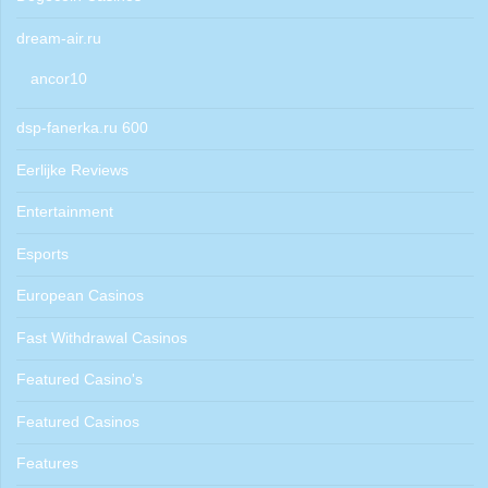
dream-air.ru
ancor10
dsp-fanerka.ru 600
Eerlijke Reviews
Entertainment
Esports
European Casinos
Fast Withdrawal Casinos
Featured Casino's
Featured Casinos
Features