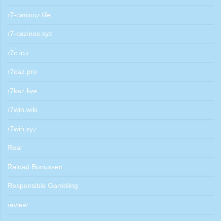
r7-casinoz.life
r7-cazinos.xyz
r7c.icu
r7caz.pro
r7kaz.live
r7win.wiki
r7win.xyz
Real
Reload Bonussen
Responsible Gambling
review