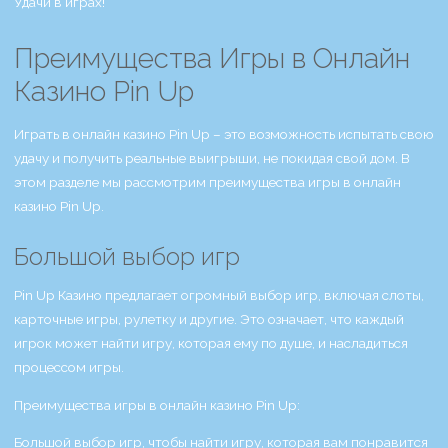
Удачи в играх!
Преимущества Игры в Онлайн
Казино Pin Up
Играть в онлайн казино Pin Up – это возможность испытать свою
удачу и получить реальные выигрыши, не покидая свой дом. В
этом разделе мы рассмотрим преимущества игры в онлайн
казино Pin Up.
Большой выбор игр
Pin Up Казино предлагает огромный выбор игр, включая слоты,
карточные игры, рулетку и другие. Это означает, что каждый
игрок может найти игру, которая ему по душе, и насладиться
процессом игры.
Преимущества игры в онлайн казино Pin Up:
Большой выбор игр, чтобы найти игру, которая вам понравится