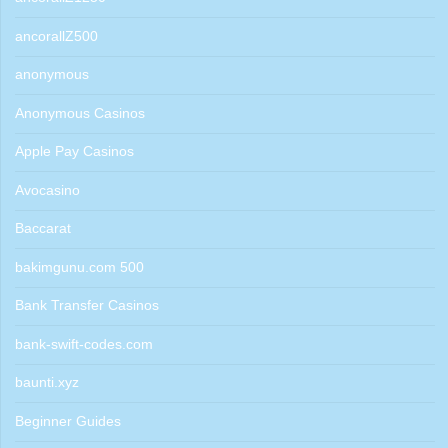
ancorallZ500
anonymous
Anonymous Casinos
Apple Pay Casinos
Avocasino
Baccarat
bakimgunu.com 500
Bank Transfer Casinos
bank-swift-codes.com
baunti.xyz
Beginner Guides