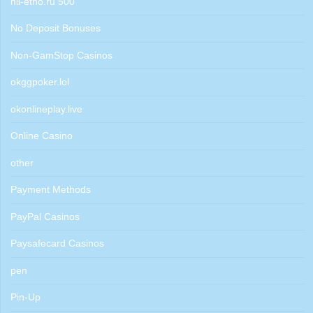
nii-etno.ru 500
No Deposit Bonuses
Non-GamStop Casinos
okggpoker.lol
okonlineplay.live
Online Casino
other
Payment Methods
PayPal Casinos
Paysafecard Casinos
pen
Pin-Up