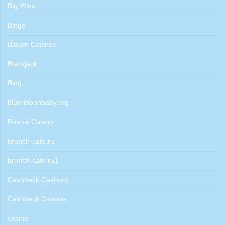
Big Wins
Bingo
Bitcoin Casinos
Blackjack
Blog
blueribbonbaby.org
Brionis Casino
brunch-cafe.ru
brunch-cafe.ru1
Cashback Casino's
Cashback Casinos
casino