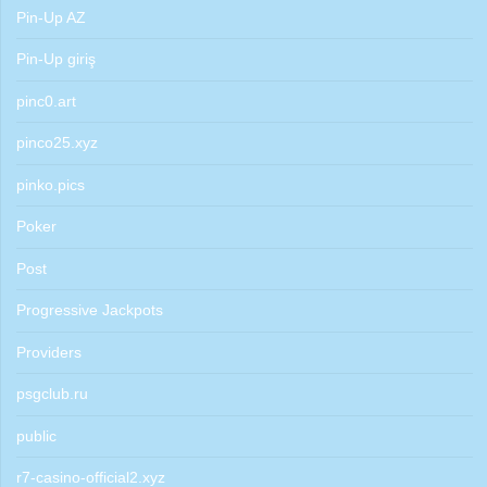
Pin-Up AZ
Pin-Up giriş
pinc0.art
pinco25.xyz
pinko.pics
Poker
Post
Progressive Jackpots
Providers
psgclub.ru
public
r7-casino-official2.xyz