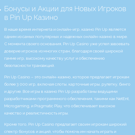
Бонусы и Акции для Новых Игроков
в Pin Up Казино
В наше время интернета и онлайн-игр, казино Pin Up является
одним из самых популярных и надежных онлайн-казино в мире.
С момента своего основания, Pin Up Casino уже успел завоевать
доверие игроков из многих стран, благодаря своей широкой
гамме игр, высокому качеству услуг и обеспечению
безопасности транзакций.
Pin Up Casino – это онлайн-казино, которое предлагает игрокам
более 3 000 игр, включая слоты, карточные игры, рулетку, бинго
и другие. Все игры в казино Pin Up разработаны ведущими
разработчиками программного обеспечения, такими как NetEnt,
Microgaming, и Pragmatic Play, что обеспечивает высокое
качество и реалистичность игры.
Кроме того, Pin Up Casino предлагает своим игрокам широкий
спектр бонусов и акций, чтобы помочь им начать играть и