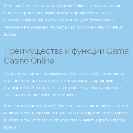
В целом, Gama
гамма казино
Casino Online – это популярная
онлайн-игровая площадка, которая предлагает игрокам
широкий спектр игр и услуг. Если вы ищете безопасное и
честное онлайн-казино, то Gama Casino Online – это отличный
выбор.
Преимущества и функции Gama
Casino Online
Одним из основных преимуществ Gama Casino Online является
его лицензия, выдана в соответствии с международными
стандартами. Это означает, что игроки могут быть уверены в
том, что их данные и деньги безопасны.
Кроме того, Gama Casino Online предлагает широкий спектр игр,
включая слоты, карточные игры, рулетку и другие. Игроки могут
выбрать игру, которая им понравится, и начать играть в любое
время.