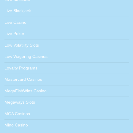
Live Blackjack
Live Casino
Live Poker
Low Volatility Slots
Low Wagering Casinos
Loyalty Programs
Mastercard Casinos
MegaFishWins Casino
Megaways Slots
MGA Casinos
Mino Casino