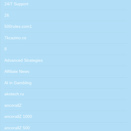
24/7 Support
26
500rules.com1
7kcazino.co
8
Advanced Strategies
Affiliate News
AI in Gambling
akotech.ru
ancorallZ
ancorallZ 1000
ancorallZ 500