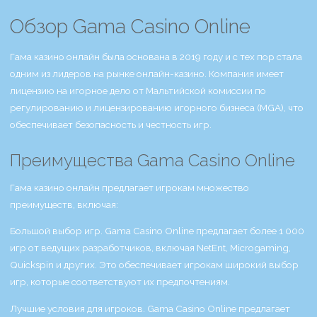
Обзор Gama Casino Online
Гама казино онлайн была основана в 2019 году и с тех пор стала
одним из лидеров на рынке онлайн-казино. Компания имеет
лицензию на игорное дело от Мальтийской комиссии по
регулированию и лицензированию игорного бизнеса (MGA), что
обеспечивает безопасность и честность игр.
Преимущества Gama Casino Online
Гама казино онлайн предлагает игрокам множество
преимуществ, включая:
Большой выбор игр. Gama Casino Online предлагает более 1 000
игр от ведущих разработчиков, включая NetEnt, Microgaming,
Quickspin и других. Это обеспечивает игрокам широкий выбор
игр, которые соответствуют их предпочтениям.
Лучшие условия для игроков. Gama Casino Online предлагает