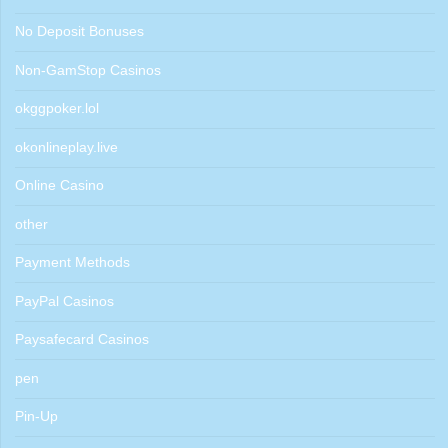
No Deposit Bonuses
Non-GamStop Casinos
okggpoker.lol
okonlineplay.live
Online Casino
other
Payment Methods
PayPal Casinos
Paysafecard Casinos
pen
Pin-Up