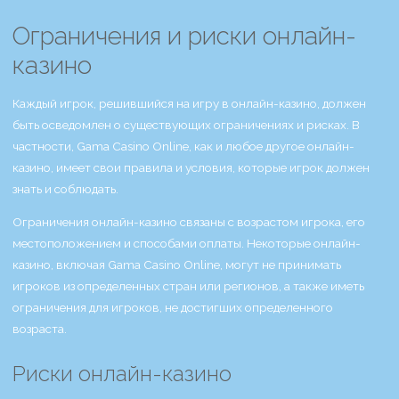
Ограничения и риски онлайн-
казино
Каждый игрок, решившийся на игру в онлайн-казино, должен
быть осведомлен о существующих ограничениях и рисках. В
частности, Gama Casino Online, как и любое другое онлайн-
казино, имеет свои правила и условия, которые игрок должен
знать и соблюдать.
Ограничения онлайн-казино связаны с возрастом игрока, его
местоположением и способами оплаты. Некоторые онлайн-
казино, включая Gama Casino Online, могут не принимать
игроков из определенных стран или регионов, а также иметь
ограничения для игроков, не достигших определенного
возраста.
Риски онлайн-казино