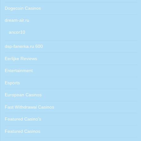
Dogecoin Casinos
dream-air.ru
ancor10
dsp-fanerka.ru 600
Eerlijke Reviews
Entertainment
Esports
European Casinos
Fast Withdrawal Casinos
Featured Casino's
Featured Casinos