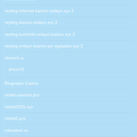
reyting-internet-kazino-onlayn.xyz 2
reyting-kazino-onlayn.xyz 2
reyting-luchshih-onlayn-kazino.xyz 2
reyting-onlayn-kazino-po-vyplatam.xyz 2
rikmorti.ru
ancor15
Ringospin Casino
riobet-casinos.pro
riobet2025.xyz
riobet5.pro
robostem.ru