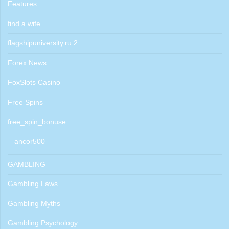
Features
find a wife
flagshipuniversity.ru 2
Forex News
FoxSlots Casino
Free Spins
free_spin_bonuse
ancor500
GAMBLING
Gambling Laws
Gambling Myths
Gambling Psychology