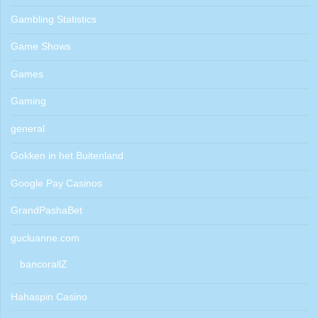
Gambling Statistics
Game Shows
Games
Gaming
general
Gokken in het Buitenland
Google Pay Casinos
GrandPashaBet
gucluanne.com
bancorallZ
Hahaspin Casino