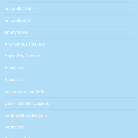
ancorallZ1250
ancorallZ500
anonymous
Anonymous Casinos
Apple Pay Casinos
Avocasino
Baccarat
bakimgunu.com 500
Bank Transfer Casinos
bank-swift-codes.com
baunti.xyz