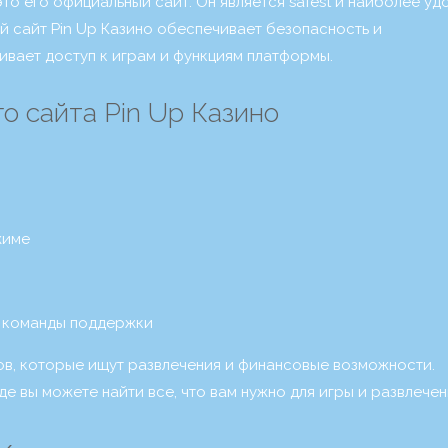
это его официальный сайт. Он является safest и наиболее у
й сайт Pin Up Казино обеспечивает безопасность и
ивает доступ к играм и функциям платформы.
 сайта Pin Up Казино
жиме
т команды поддержки
ков, которые ищут развлечения и финансовые возможности.
де вы можете найти все, что вам нужно для игры и развлечен