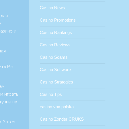
Casino News
 для
Casino Promotions
м
Казино и
Casino Rankings
Casino Reviews
чая
Casino Scams
те Pin
Casino Software
Casino Strategies
вам
ам играть
Casino Tips
тупны на
casino vox polska
Casino Zonder CRUKS
. Затем,