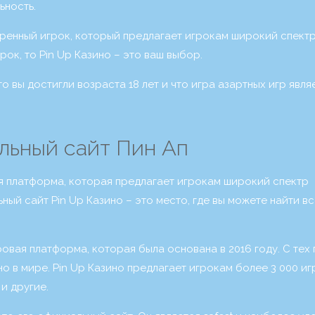
ьность.
еренный игрок, который предлагает игрокам широкий спектр
ок, то Pin Up Казино – это ваш выбор.
то вы достигли возраста 18 лет и что игра азартных игр явля
льный сайт Пин Ап
ая платформа, которая предлагает игрокам широкий спектр
ый сайт Pin Up Казино – это место, где вы можете найти вс
овая платформа, которая была основана в 2016 году. С тех
о в мире. Pin Up Казино предлагает игрокам более 3 000 иг
 и другие.