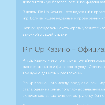
дополнительную безопасность и конфиденциал
В целом, Pin Up Казино – это надежный и пров
игр. Если вы ищете надежный и проверенный игр
Важно! Прежде чем начать играть, убедитесь, ч
законной в вашей стране.
Pin Up Казино – Официа
Pin Up Казино – это популярная онлайн-игров
развлекательных и финансовых услуг. Официальн
вам нужно для игры и развлечений.
Pin Up Казино – это международная онлайн-игр
стала одним из самых популярных онлайн-казин
включая слоты, карточные игры, рулетку, бинго