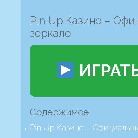
Pin Up Казино – Офи
зеркало
ИГРАТ
Содержимое
Pin Up Казино – Официальн