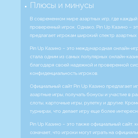
Плюсы и минусы
В современном мире азартных игр, где каждый
проверенный игрок. Однако, Pin Up Казино – э
предлагает игрокам широкий спектр азартных и
Pin Up Казино – это международная онлайн-игр
стала одним из самых популярных онлайн-казин
благодаря своей надежной и проверенной сис
конфиденциальность игроков.
Официальный сайт Pin Up Казино предлагает и
азартные игры, получать бонусы и участие в ра
слоты, карточные игры, рулетку и другие. Кром
турнирах, что делает игру еще более интересн
Pin Up Казино – это также официальный сайт, 
означает, что игроки могут играть на официал