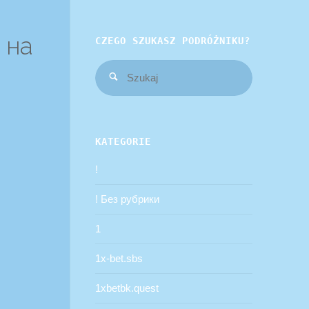
 на
CZEGO SZUKASZ PODRÓŻNIKU?
Szukaj:
Szukaj
KATEGORIE
!
! Без рубрики
1
1x-bet.sbs
1xbetbk.quest