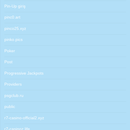
Pin-Up giriş
pinc0.art
pinco25.xyz
pinko.pics
Poker
Post
Progressive Jackpots
Providers
psgclub.ru
public
r7-casino-official2.xyz
r7-casinoz.life