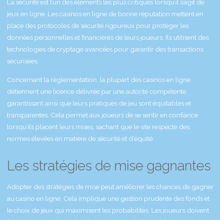
La sécurité est l’un des éléments les plus critiqués lorsqu’il s’agit de
jeux en ligne. Les casinos en ligne de bonne réputation mettent en
place des protocoles de sécurité rigoureux pour protéger les
données personnelles et financières de leurs joueurs. Ils utilisent des
technologies de cryptage avancées pour garantir des transactions
sécurisées.
Concernant la réglementation, la plupart des casinos en ligne
détiennent une licence délivrée par une autorité compétente,
garantissant ainsi que leurs pratiques de jeu sont équitables et
transparentes. Cela permet aux joueurs de se sentir en confiance
lorsqu’ils placent leurs mises, sachant que le site respecte des
normes élevées en matière de sécurité et d’équité.
Les stratégies de mise gagnantes
Adopter des stratégies de mise peut améliorer les chances de gagner
au casino en ligne. Cela implique une gestion prudente des fonds et
le choix de jeux qui maximisent les probabilités. Les joueurs doivent