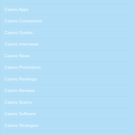
Casino Apps
Casino Comparison
Casino Guides
Casino Interviews
Casino News
Casino Promotions
Casino Rankings
Casino Reviews
Casino Scams
Casino Software
Casino Strategies