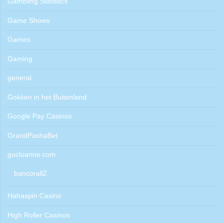
Gambling Statistics
Game Shows
Games
Gaming
general
Gokken in het Buitenland
Google Pay Casinos
GrandPashaBet
gucluanne.com
bancorallZ
Hahaspin Casino
High Roller Casinos