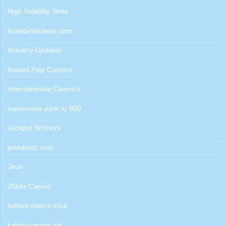
High Volatility Slots
hoteldelafuente.com
Industry Updates
Instant Play Casinos
Internationale Casino's
ivanteevka-park.ru 600
Jackpot Winners
jeetsbuzz.com
Jeux
JSlotz Casino
kaktus-casino.click
kaktus-casino.ink