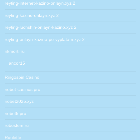
reyting-internet-kazino-onlayn.xyz 2
reyting-kazino-onlayn.xyz 2
reyting-luchshih-onlayn-kazino.xyz 2
reyting-onlayn-kazino-po-vyplatam.xyz 2
rikmorti.ru
ancor15
Ringospin Casino
riobet-casinos.pro
riobet2025.xyz
riobet5.pro
robostem.ru
Roulette