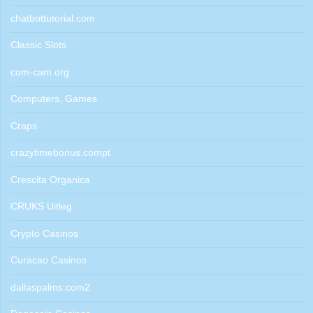
chatbottutorial.com
Classic Slots
com-cam.org
Computers, Games
Craps
crazytimebonus.compt
Crescita Organica
CRUKS Uitleg
Crypto Casinos
Curacao Casinos
dallaspalms.com2