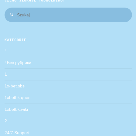
CZEGO SZUKASZ PODRÓŻNIKU?
Sz
Szukaj
KATEGORIE
!
! Без рубрики
1
1x-bet.sbs
1xbetbk.quest
1xbetbk.wiki
2
24/7 Support