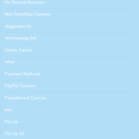
No Deposit Bonuses
Non-GamStop Casinos
okggpoker.lol
okonlineplay.live
Online Casino
other
Payment Methods
PayPal Casinos
Paysafecard Casinos
pen
Pin-Up
Pin-Up AZ