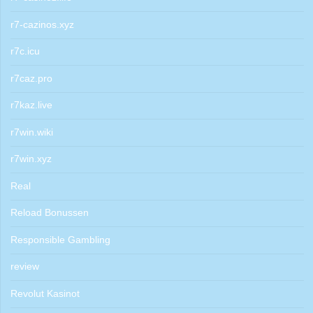
r7-cazinos.xyz
r7c.icu
r7caz.pro
r7kaz.live
r7win.wiki
r7win.xyz
Real
Reload Bonussen
Responsible Gambling
review
Revolut Kasinot