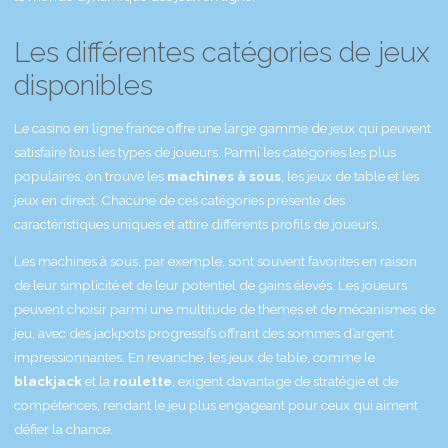
Les différentes catégories de jeux
disponibles
Le casino en ligne france offre une large gamme de jeux qui peuvent
satisfaire tous les types de joueurs. Parmi les catégories les plus
populaires, on trouve les
machines à sous
, les jeux de table et les
jeux en direct. Chacune de ces catégories présente des
caractéristiques uniques et attire différents profils de joueurs.
Les machines à sous, par exemple, sont souvent favorites en raison
de leur simplicité et de leur potentiel de gains élevés. Les joueurs
peuvent choisir parmi une multitude de thèmes et de mécanismes de
jeu, avec des jackpots progressifs offrant des sommes d’argent
impressionnantes. En revanche, les jeux de table, comme le
blackjack
et la
roulette
, exigent davantage de stratégie et de
compétences, rendant le jeu plus engageant pour ceux qui aiment
défier la chance.