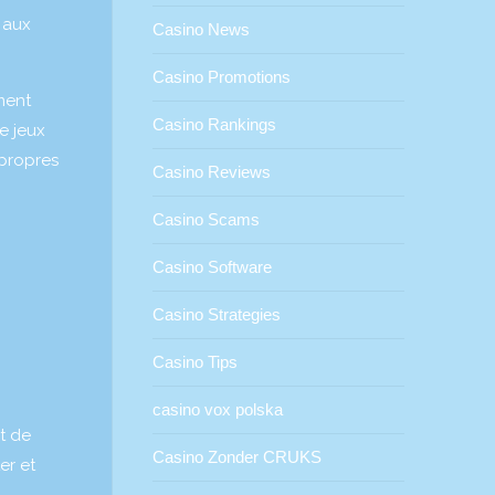
t aux
Casino News
Casino Promotions
ment
Casino Rankings
e jeux
 propres
Casino Reviews
Casino Scams
Casino Software
Casino Strategies
Casino Tips
casino vox polska
t de
Casino Zonder CRUKS
er et