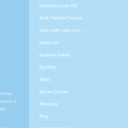
bakimgunu.com 500
Bank Transfer Casinos
bank-swift-codes.com
baunti.xyz
Beginner Guides
Big Wins
Bingo
Bitcoin Casinos
 niveau
joueurs à
Blackjack
les
Blog