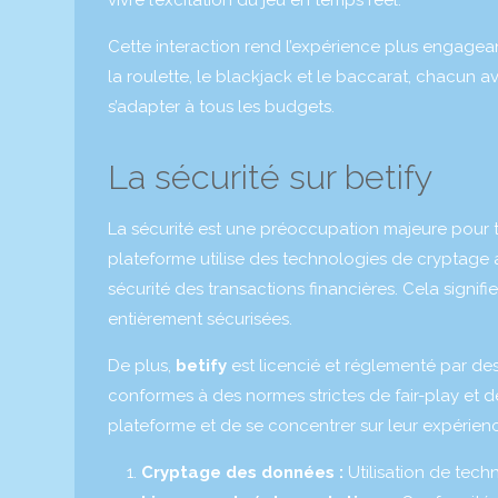
vivre l’excitation du jeu en temps réel.
Cette interaction rend l’expérience plus engagea
la roulette, le blackjack et le baccarat, chacun a
s’adapter à tous les budgets.
La sécurité sur betify
La sécurité est une préoccupation majeure pour t
plateforme utilise des technologies de cryptage 
sécurité des transactions financières. Cela signif
entièrement sécurisées.
De plus,
betify
est licencié et réglementé par des
conformes à des normes strictes de fair-play et d
plateforme et de se concentrer sur leur expérienc
Cryptage des données :
Utilisation de tec