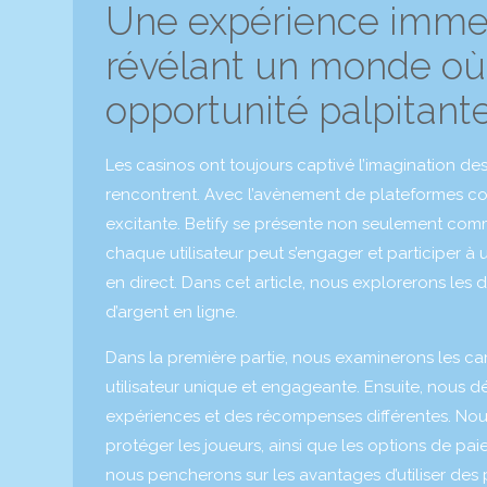
Une expérience immers
révélant un monde où
opportunité palpitante
Les casinos ont toujours captivé l’imagination de
rencontrent. Avec l’avènement de plateformes
excitante. Betify se présente non seulement comm
chaque utilisateur peut s’engager et participer à
en direct. Dans cet article, nous explorerons les
d’argent en ligne.
Dans la première partie, nous examinerons les c
utilisateur unique et engageante. Ensuite, nous 
expériences et des récompenses différentes. No
protéger les joueurs, ainsi que les options de pa
nous pencherons sur les avantages d’utiliser des 