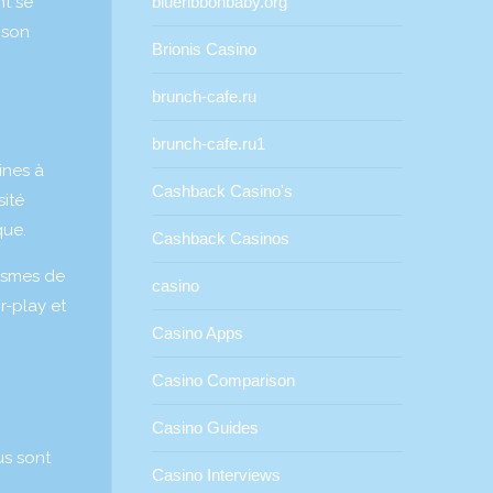
blueribbonbaby.org
nt se
 son
Brionis Casino
brunch-cafe.ru
brunch-cafe.ru1
ines à
Cashback Casino's
sité
que.
Cashback Casinos
nismes de
casino
r-play et
Casino Apps
Casino Comparison
Casino Guides
us sont
Casino Interviews