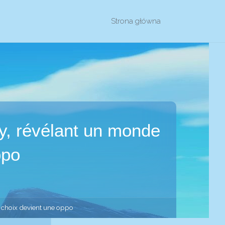
Przejdź
Strona główna
do
treści
y, révélant un monde
ppo
 choix devient une oppo