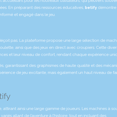
 accueillant pour les nouveaux utilisateurs, qui peuvent souve
sées. En préparant des ressources éducatives,
betify
démontre
nformé et engagé dans le jeu.
éçoit pas. La plateforme propose une large sélection de mach
roulette, ainsi que des jeux en direct avec croupiers. Cette diver
ences et leur niveau de confort, rendant chaque expérience uni
tés, garantissant des graphismes de haute qualité et des méca
érience de jeu excitante, mais également un haut niveau de fai
tify
ée, attirant ainsi une large gamme de joueurs. Les machines à so
ariés allant de l’aventure à l’histoire, tout en incluant des