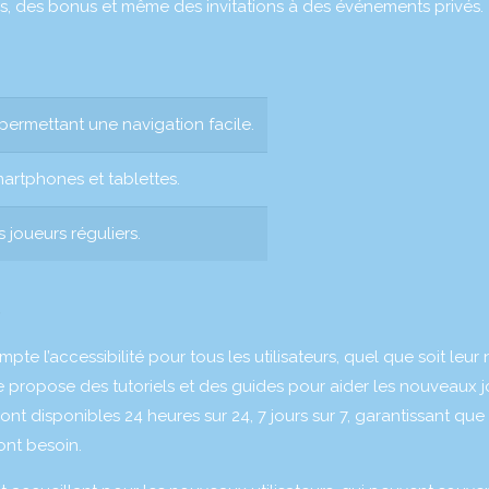
s, des bonus et même des invitations à des événements privés.
, permettant une navigation facile.
artphones et tablettes.
joueurs réguliers.
e
e l’accessibilité pour tous les utilisateurs, quel que soit leur
e propose des tutoriels et des guides pour aider les nouveaux 
sont disponibles 24 heures sur 24, 7 jours sur 7, garantissant que 
 ont besoin.