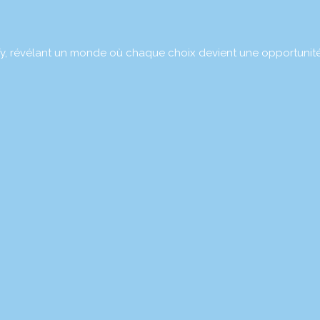
fy, révélant un monde où chaque choix devient une opportunit