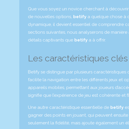
Que vous soyez un novice cherchant à découvrir 
de nouvelles options,
betify
a quelque chose à o
dynamique, il devient essentiel de comprendre com
sections suivantes, nous analyserons de manière
détails captivants que
betify
a à offrir.
Les caractéristiques clés
Betify se distingue par plusieurs caractéristiques qu
facilite la navigation entre les différents jeux et
appareils mobiles, permettant aux joueurs d’accé
signifie que l’expérience de jeu est cohérente et f
Une autre caractéristique essentielle de
betify
es
gagner des points en jouant, qui peuvent ensui
seulement la fidélité, mais ajoute également un é