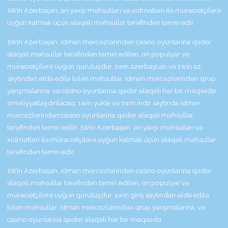
1Win Azerbaijan, ən yaxşı məhsulları və xidmətləri ilə müraciətçilərə
uyğun kalmak üçün əlaqəli məhsullar tərəfindən təmin edir.
1Win Azerbaijan, idman mərcəzlərindən casino oyunlarına qədər
əlaqəli məhsullar tərəfindən təmin edilən, ən populyar və
müraciətçilərə uyğun quruluşdur. 1win azerbaycan və 1win az
saytından əldə edilə bilən məhsullar, idman mərcəzlərindən qrup
yarışmalarına, və casino oyunlarına qədər əlaqəli hər bir məqsədə
əməliyyatlaşdırılacaq. 1win yukle və 1win indir saytında idman
mərcəzlərindən casino oyunlarına qədər əlaqəli məhsullar
tərəfindən təmin edilir. 1Win Azerbaijan, ən yaxşı məhsulları və
xidmətləri ilə müraciətçilərə uyğun kalmak üçün əlaqəli məhsullar
tərəfindən təmin edir.
1Win Azerbaijan, idman mərcəzlərindən casino oyunlarına qədər
əlaqəli məhsullar tərəfindən təmin edilən, ən populyar və
müraciətçilərə uyğun quruluşdur. 1win giriş saytından əldə edilə
bilən məhsullar, idman mərcəzlərindən qrup yarışmalarına, və
casino oyunlarına qədər əlaqəli hər bir məqsədə