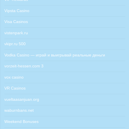
Vipsta Casino
Visa Casinos
vistenpark.ru
vkipr.ru 500
Vodka Casino — играй и выигрывай реальные деньги
vorzeit-hessen.com 3
vox casino
VR Casinos
vueltaasanjuan.org
waburnbans.net
Weekend Bonuses