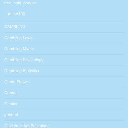
free_spin_bonuse
ancor500
GAMBLING
Gambling Laws
Gambling Myths
Gambling Psychology
Gambling Statistics
Game Shows
Games
Gaming
general
Gokken in het Buitenland