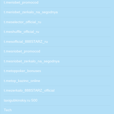
t.meriobet_promocod
t.meriobet_zerkalo_na_segodnya
t.meselector_official_ru
t.meshuffle_official_ru
t.mesofficial_888STARZ_ru
t.mesriobet_promocod
t.mesriobet_zerkalo_na_segodnya
t.metoppoker_bonuses
t.metop_kazino_online
t.mezerkalo_888STARZ_official
taxigubkinskiy.ru 500
Tech