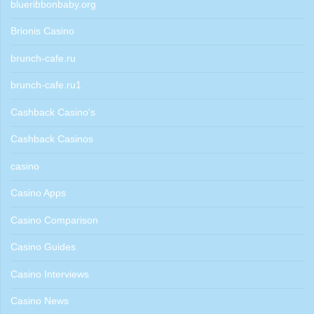
blueribbonbaby.org
Brionis Casino
brunch-cafe.ru
brunch-cafe.ru1
Cashback Casino's
Cashback Casinos
casino
Casino Apps
Casino Comparison
Casino Guides
Casino Interviews
Casino News