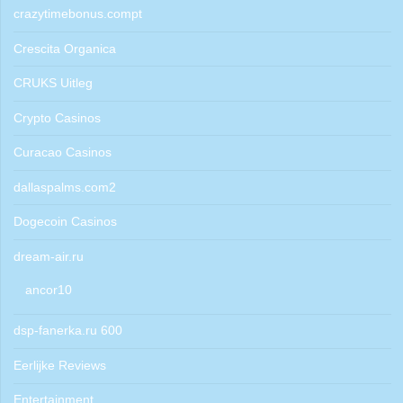
crazytimebonus.compt
Crescita Organica
CRUKS Uitleg
Crypto Casinos
Curacao Casinos
dallaspalms.com2
Dogecoin Casinos
dream-air.ru
ancor10
dsp-fanerka.ru 600
Eerlijke Reviews
Entertainment