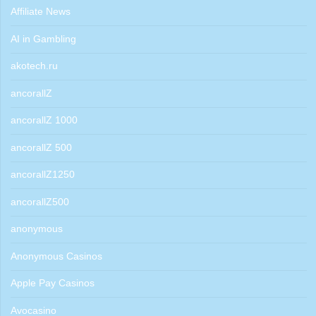
Affiliate News
AI in Gambling
akotech.ru
ancorallZ
ancorallZ 1000
ancorallZ 500
ancorallZ1250
ancorallZ500
anonymous
Anonymous Casinos
Apple Pay Casinos
Avocasino