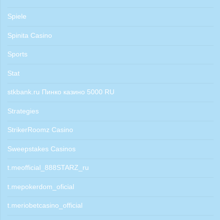
Spiele
Spinita Casino
Sports
Stat
stkbank.ru Пинко казино 5000 RU
Strategies
StrikerRoomz Casino
Sweepstakes Casinos
t.meofficial_888STARZ_ru
t.mepokerdom_oficial
t.meriobetcasino_official