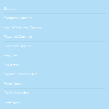
Esports
European Casinos
Fast Withdrawal Casinos
Featured Casino's
Featured Casinos
Features
find a wife
flagshipuniversity.ru 2
Forex News
FoxSlots Casino
Free Spins