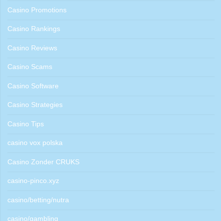
Casino Promotions
Casino Rankings
Casino Reviews
Casino Scams
Casino Software
Casino Strategies
Casino Tips
casino vox polska
Casino Zonder CRUKS
casino-pinco.xyz
casino/betting/nutra
casino/gambling