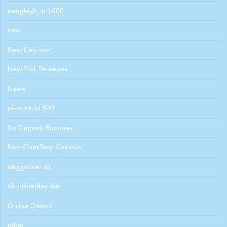
nauglayh.ru 1000
new
New Casinos
New Slot Releases
News
nii-etno.ru 500
No Deposit Bonuses
Non-GamStop Casinos
okggpoker.lol
okonlineplay.live
Online Casino
other