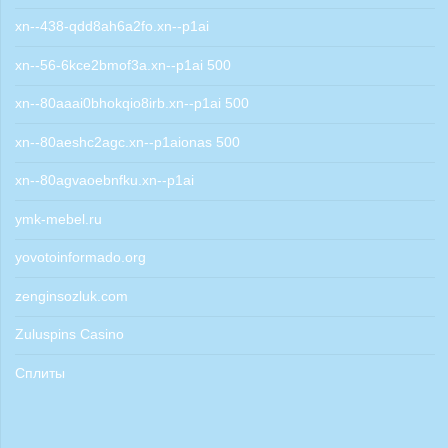
xn--438-qdd8ah6a2fo.xn--p1ai
xn--56-6kce2bmof3a.xn--p1ai 500
xn--80aaai0bhokqio8irb.xn--p1ai 500
xn--80aeshc2agc.xn--p1aionas 500
xn--80agvaoebnfku.xn--p1ai
ymk-mebel.ru
yovotoinformado.org
zenginsozluk.com
Zuluspins Casino
Сплиты