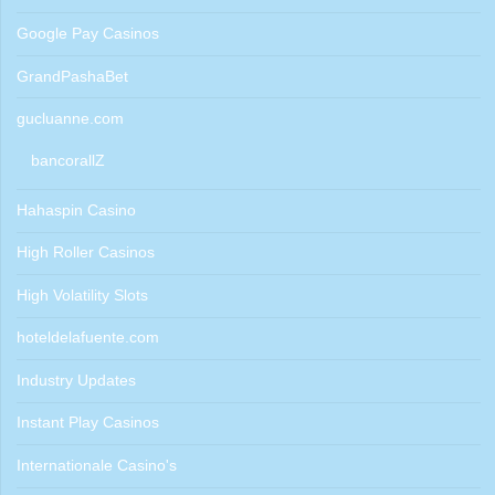
Google Pay Casinos
GrandPashaBet
gucluanne.com
bancorallZ
Hahaspin Casino
High Roller Casinos
High Volatility Slots
hoteldelafuente.com
Industry Updates
Instant Play Casinos
Internationale Casino's