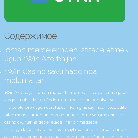
Содержимое
Idman mərcələrindən istifadə etmək
üçün 1Win Azerbaijan
1Win Casino saytı haqqında
məlumatlar
1Win Azerbaijan, idman mərcəzlərindən casino oyunlarına qədər
əlaqəli məhsullar tərəfindən təmin edilən, ən populyar və
müraciətçilərə uyğun quruluşdur.
1win giriş
saytından əldə edilə
bilən məhsullar, idman mərcəzlərindən qrup yarışmalarına, və
casino oyunlarına qədər əlaqəli hər bir məqsədə
əməliyyatlaşdırılacaq. 1win oyna saytında idman mərcəzlərindən
casino oyunlarına qədər əlaqəli məhsullar tərəfindən təmin edilir.