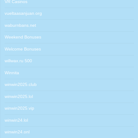
VR Casinos
vueltaasanjuan.org
waburnbans.net
Weekend Bonuses
Welcome Bonuses
willwax.ru 500
Winnita
winwin2025.club
winwin2025.lol
winwin2025.vip
winwin24.lol
winwin24.onl