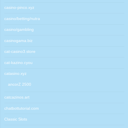
casino-pinco.xyz
casino/betting/nutra
casino/gambling
casinogama.biz
cat-casino3.store
cat-kazino.cyou
catasino.xyz
ancorZ 2500
catcazinos.art
chatbottutorial.com
Classic Slots