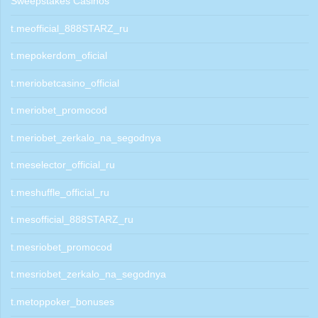
Sweepstakes Casinos
t.meofficial_888STARZ_ru
t.mepokerdom_oficial
t.meriobetcasino_official
t.meriobet_promocod
t.meriobet_zerkalo_na_segodnya
t.meselector_official_ru
t.meshuffle_official_ru
t.mesofficial_888STARZ_ru
t.mesriobet_promocod
t.mesriobet_zerkalo_na_segodnya
t.metoppoker_bonuses