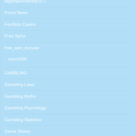
flagshipuniversity.ru 2
Forex News
FoxSlots Casino
Free Spins
free_spin_bonuse
ancor500
GAMBLING
Gambling Laws
Gambling Myths
Gambling Psychology
Gambling Statistics
Game Shows