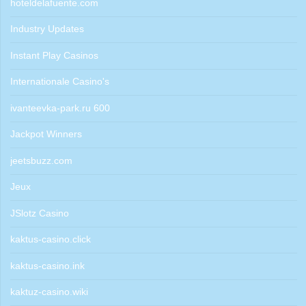
hoteldelafuente.com
Industry Updates
Instant Play Casinos
Internationale Casino's
ivanteevka-park.ru 600
Jackpot Winners
jeetsbuzz.com
Jeux
JSlotz Casino
kaktus-casino.click
kaktus-casino.ink
kaktuz-casino.wiki