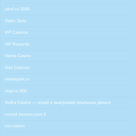
utkul.ru 1500
Video Slots
VIP Casinos
VIP Rewards
Vipsta Casino
Visa Casinos
vistenpark.ru
vkipr.ru 500
Vodka Casino — играй и выигрывай реальные деньги
vorzeit-hessen.com 3
vox casino