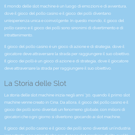
Il mondo delle slot machine è un luogo di emozioni e di avventura,
dove il gioco del pollo casino e il gioco dei polli diventano
un’esperienza unica e coinvolgente. In questo mondo, il gioco del
pollo casino e il gioco dei polli sono sinonimi di divertimento e di
intrattenimento.
Il gioco del pollo casino è un gioco di azione e di strategia, dove il
giocatore deve attraversare la strada per raggiungere il suo obiettivo.
Il gioco dei polli è un gioco di azione e di strategia, dove il giocatore
deve attraversare la strada per raggiungere il suo obiettivo.
La Storia delle Slot
La storia delle slot machine inizia negli anni ’30, quando il primo slot
machine venne creato in Cina. Da allora, il gioco del pollo casino e il
gioco dei polli sono diventati un fenomeno globale, con milioni di
giocatori che ogni giorno si divertono giocando ai slot machine.
Il gioco del pollo casino e il gioco dei polli sono diventati un’industria