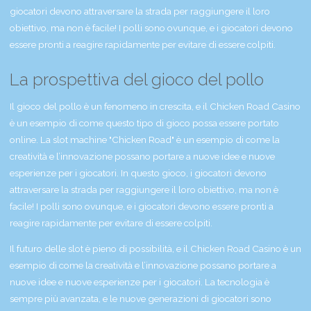
giocatori devono attraversare la strada per raggiungere il loro
obiettivo, ma non è facile! I polli sono ovunque, e i giocatori devono
essere pronti a reagire rapidamente per evitare di essere colpiti.
La prospettiva del gioco del pollo
Il gioco del pollo è un fenomeno in crescita, e il Chicken Road Casino
è un esempio di come questo tipo di gioco possa essere portato
online. La slot machine "Chicken Road" è un esempio di come la
creatività e l’innovazione possano portare a nuove idee e nuove
esperienze per i giocatori. In questo gioco, i giocatori devono
attraversare la strada per raggiungere il loro obiettivo, ma non è
facile! I polli sono ovunque, e i giocatori devono essere pronti a
reagire rapidamente per evitare di essere colpiti.
Il futuro delle slot è pieno di possibilità, e il Chicken Road Casino è un
esempio di come la creatività e l’innovazione possano portare a
nuove idee e nuove esperienze per i giocatori. La tecnologia è
sempre più avanzata, e le nuove generazioni di giocatori sono