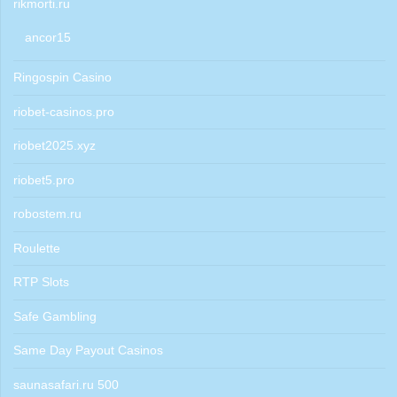
rikmorti.ru
ancor15
Ringospin Casino
riobet-casinos.pro
riobet2025.xyz
riobet5.pro
robostem.ru
Roulette
RTP Slots
Safe Gambling
Same Day Payout Casinos
saunasafari.ru 500