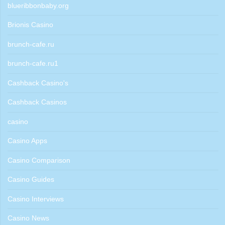
blueribbonbaby.org
Brionis Casino
brunch-cafe.ru
brunch-cafe.ru1
Cashback Casino's
Cashback Casinos
casino
Casino Apps
Casino Comparison
Casino Guides
Casino Interviews
Casino News