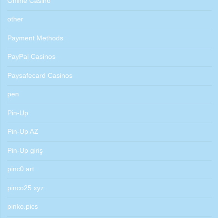
Online Casino
other
Payment Methods
PayPal Casinos
Paysafecard Casinos
pen
Pin-Up
Pin-Up AZ
Pin-Up giriş
pinc0.art
pinco25.xyz
pinko.pics