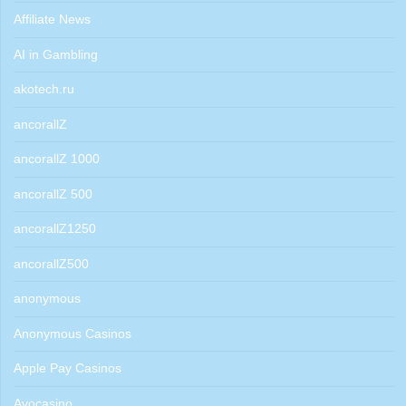
Affiliate News
AI in Gambling
akotech.ru
ancorallZ
ancorallZ 1000
ancorallZ 500
ancorallZ1250
ancorallZ500
anonymous
Anonymous Casinos
Apple Pay Casinos
Avocasino