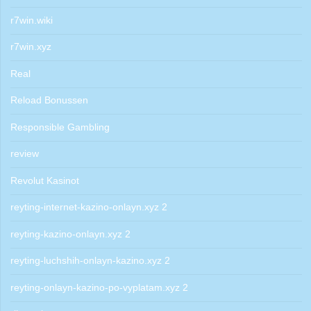
r7win.wiki
r7win.xyz
Real
Reload Bonussen
Responsible Gambling
review
Revolut Kasinot
reyting-internet-kazino-onlayn.xyz 2
reyting-kazino-onlayn.xyz 2
reyting-luchshih-onlayn-kazino.xyz 2
reyting-onlayn-kazino-po-vyplatam.xyz 2