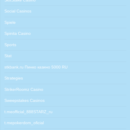
SlotStake Casino
Social Casinos
Spiele
Spinita Casino
Sports
Stat
stkbank.ru Пинко казино 5000 RU
Strategies
StrikerRoomz Casino
Sweepstakes Casinos
t.meofficial_888STARZ_ru
t.mepokerdom_oficial