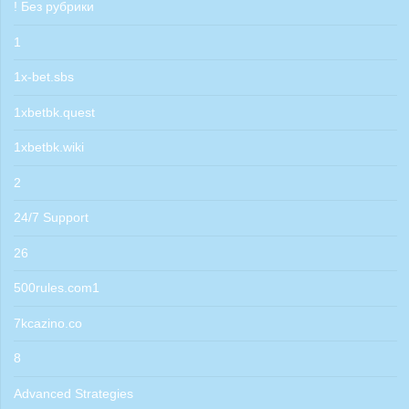
! Без рубрики
1
1x-bet.sbs
1xbetbk.quest
1xbetbk.wiki
2
24/7 Support
26
500rules.com1
7kcazino.co
8
Advanced Strategies