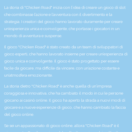
La storia di "Chicken Road" inizia con l’idea di creare un gioco di slot
che combinasse l’azione e l’avventura con il divertimento e la
strategia. I creatori del gioco hanno lavorato duramente per creare
un’esperienza unica e coinvolgente, che portasse i giocatori in un
mondo di avventura e suspense.
Il gioco "Chicken Road" è stato creato da un team di sviluppatori di
gioco esperti, che hanno lavorato insieme per creare un’esperienza di
gioco unica e coinvolgente. Il gioco è stato progettato per essere
facile da giocare, ma difficile da vincere, con un’azione costante e
un’atmosfera emozionante.
La storia dietro "Chicken Road" è anche quella di un’impresa
coraggiosa e innovativa, che ha cambiato il modo in cui le persone
giocano ai casinò online. Il gioco ha aperto la strada a nuovi modi di
giocare e a nuove esperienze di gioco, che hanno cambiato la faccia
del gioco online.
Se sei un appassionato di gioco online, allora "Chicken Road" è il