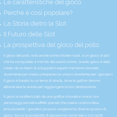
Le caratteristiche del gioco
Perché è così popolare?
La Storia dietro la Slot
Il Futuro delle Slot
La prospettiva del gioco del pollo
Il gioco dei polli, noto anche come
chicken road
, è un gioco di slot
che ha conquistato il mondo dei casinò online. Questo gioco è stato
creato da un team di sviluppatori esperti che hanno lavorato
duramente per creare un’esperienza unica e divertente per i giocatori.
Il gioco è basato su un tema di strada, dove le galline devono
attraversare la strada per raggiungere la loro destinazione.
Il gioco è caratterizzato da una grafica colorata e vivace, con
personaggi animati e effetti speciali che creano un’atmosfera
emozionante. I giocatori possono scegliere tra diverse opzioni di
gioco, tra cui la possibilità di giocare con soldi reali o con soldi