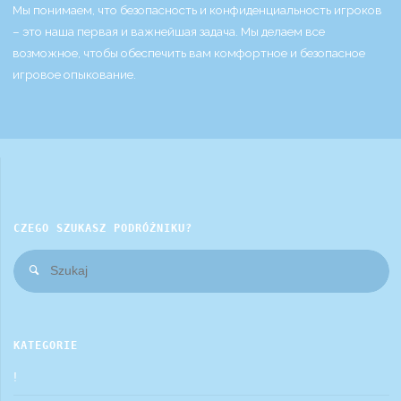
Мы понимаем, что безопасность и конфиденциальность игроков
– это наша первая и важнейшая задача. Мы делаем все
возможное, чтобы обеспечить вам комфортное и безопасное
игровое опыкование.
CZEGO SZUKASZ PODRÓŻNIKU?
Sz
Szukaj
KATEGORIE
!