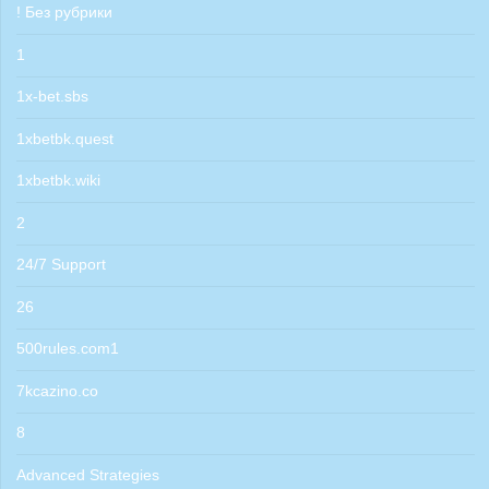
! Без рубрики
1
1x-bet.sbs
1xbetbk.quest
1xbetbk.wiki
2
24/7 Support
26
500rules.com1
7kcazino.co
8
Advanced Strategies