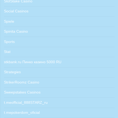
SlotStake Casino
Social Casinos
Spiele
Spinita Casino
Sports
Stat
stkbank.ru Пинко казино 5000 RU
Strategies
StrikerRoomz Casino
Sweepstakes Casinos
t.meofficial_888STARZ_ru
t.mepokerdom_oficial