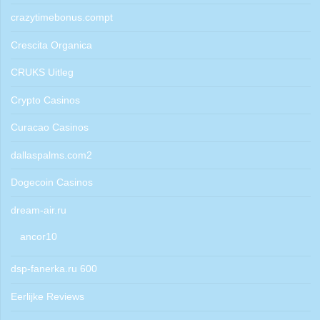
crazytimebonus.compt
Crescita Organica
CRUKS Uitleg
Crypto Casinos
Curacao Casinos
dallaspalms.com2
Dogecoin Casinos
dream-air.ru
ancor10
dsp-fanerka.ru 600
Eerlijke Reviews