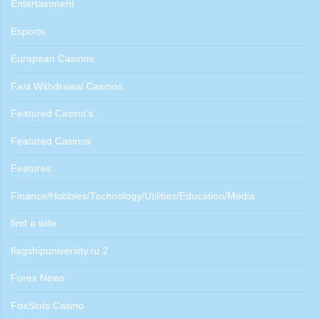
Entertainment
Esports
European Casinos
Fast Withdrawal Casinos
Featured Casino's
Featured Casinos
Features
Finance/Hobbies/Technology/Utilities/Education/Media
find a wife
flagshipuniversity.ru 2
Forex News
FoxSlots Casino