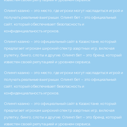
Олимп казино – это место, где игроки могут насладиться игрой и
получать реальные выигрыши. Олимп бет – это официальный
сайт, который обеспечивает безопасность и
конфиденциальность игроков.
Олимп казино – это официальный сайт в Казахстане, который
предлагает игрокам широкий спектр азартных игр, включая
рулетку, бинго, слоты и другие. Олимп бет – это бренд, который
известен своей репутацией и уровнем сервиса.
Олимп казино – это место, где игроки могут насладиться игрой и
получать реальные выигрыши. Олимп бет – это официальный
сайт, который обеспечивает безопасность и
конфиденциальность игроков.
Олимп казино – это официальный сайт в Казахстане, который
предлагает игрокам широкий спектр азартных игр, включая
рулетку, бинго, слоты и другие. Олимп бет – это бренд, который
известен своей репутацией и уровнем сервиса.