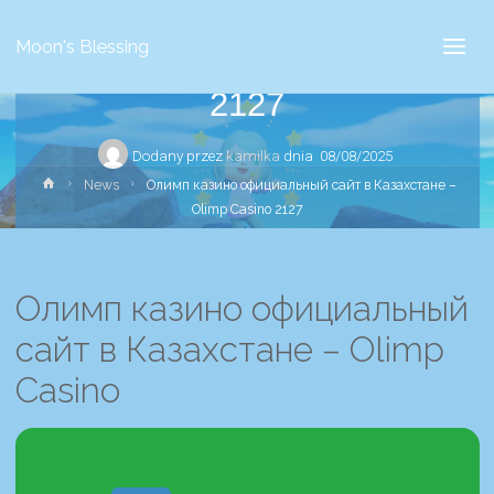
официальный сайт в
Moon's Blessing
Казахстане – Olimp Casino
2127
Dodany przez
kamilka
dnia
08/08/2025
Strona
News
Олимп казино официальный сайт в Казахстане –
główna
Olimp Casino 2127
Олимп казино официальный
сайт в Казахстане – Olimp
Casino