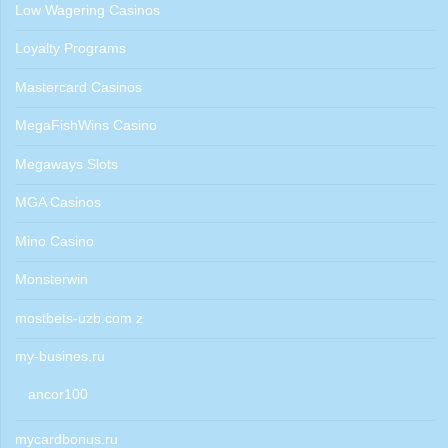
Low Wagering Casinos
Loyalty Programs
Mastercard Casinos
MegaFishWins Casino
Megaways Slots
MGA Casinos
Mino Casino
Monsterwin
mostbets-uzb.com z
my-busines.ru
ancor100
mycardbonus.ru