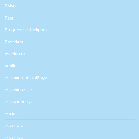
Poker
Post
Progressive Jackpots
Providers
psgclub.ru
public
r7-casino-official2.xyz
r7-casinoz.life
r7-cazinos.xyz
r7c.icu
r7caz.pro
r7kaz.live